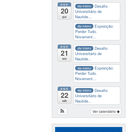
AGO
Desafio
dia inteiro
20
Universitário de
Nautide...
qui
Exposição:
dia inteiro
Perder Tudo.
Novament...
AGO
Desafio
dia inteiro
21
Universitário de
Nautide...
sex
Exposição:
dia inteiro
Perder Tudo.
Novament...
AGO
Desafio
dia inteiro
22
Universitário de
Nautide...
sáb
Ver calendário