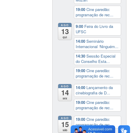
19:00
Cine paredão:
programação de rec...
AGO
9:00
Feira do Livro da
13
UFSC
qui
14:00
Seminário
Internacional ‘Ninguém...
14:30
Sessão Especial
do Conselho Esta...
19:00
Cine paredão:
programação de rec...
AGO
14:00
Lançamento da
14
cinebiografia de D...
sex
19:00
Cine paredão:
programação de rec...
AGO
19:00
Cine paredão:
15
programação de rec...
sáb