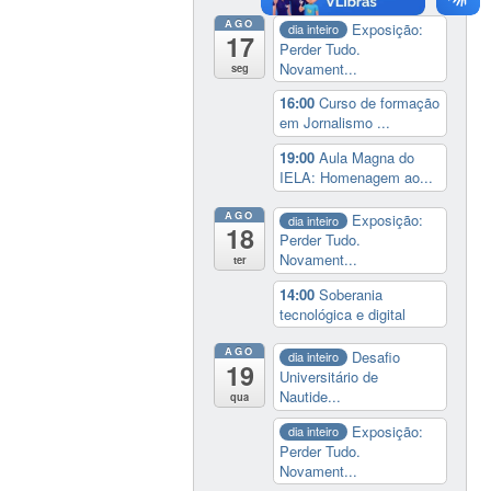
AGO
Exposição:
dia inteiro
17
Perder Tudo.
Novament...
seg
16:00
Curso de formação
em Jornalismo ...
19:00
Aula Magna do
IELA: Homenagem ao...
AGO
Exposição:
dia inteiro
18
Perder Tudo.
Novament...
ter
14:00
Soberania
tecnológica e digital
AGO
Desafio
dia inteiro
19
Universitário de
Nautide...
qua
Exposição:
dia inteiro
Perder Tudo.
Novament...