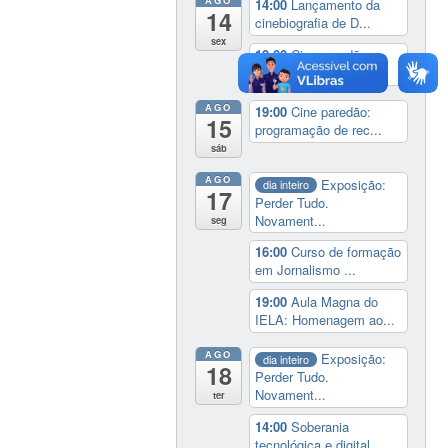
14:00
Lançamento da
14
cinebiografia de D...
sex
19:00
Cine paredão:
programação de rec...
AGO
19:00
Cine paredão:
15
programação de rec...
sáb
AGO
Exposição:
dia inteiro
17
Perder Tudo.
Novament...
seg
16:00
Curso de formação
em Jornalismo ...
19:00
Aula Magna do
IELA: Homenagem ao...
AGO
Exposição:
dia inteiro
18
Perder Tudo.
Novament...
ter
14:00
Soberania
tecnológica e digital