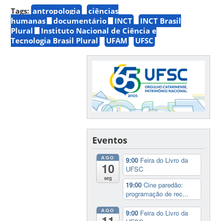
Tags:
antropologia
ciências
humanas
documentário
INCT
INCT Brasil
Plural
Instituto Nacional de Ciência e
Tecnologia Brasil Plural
UFAM
UFSC
Eventos
AGO
9:00
Feira do Livro da
10
UFSC
seg
19:00
Cine paredão:
programação de rec...
AGO
9:00
Feira do Livro da
11