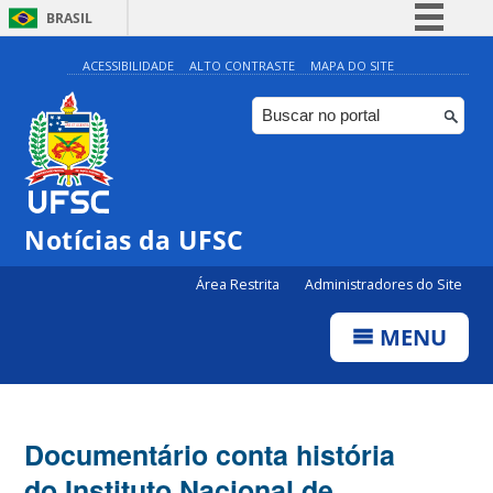
BRASIL
Simplifique!
ACESSIBILIDADE
ALTO CONTRASTE
MAPA DO SITE
Comunica BR
Participe
Acesso à informação
Legislação
Notícias da UFSC
Canais
Área Restrita
Administradores do Site
MENU
Documentário conta história
do Instituto Nacional de