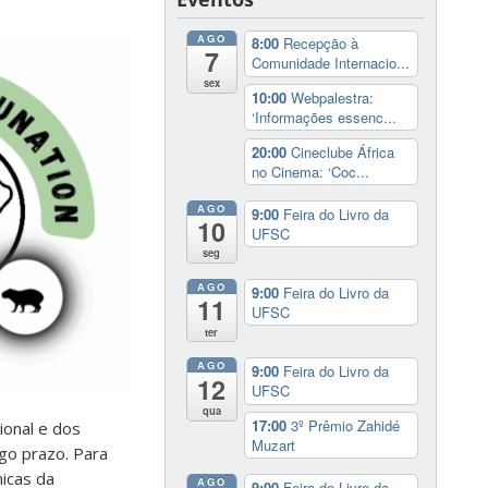
AGO
8:00
Recepção à
7
Comunidade Internacio...
sex
10:00
Webpalestra:
‘Informações essenc...
20:00
Cineclube África
no Cinema: ‘Coc...
AGO
9:00
Feira do Livro da
10
UFSC
seg
AGO
9:00
Feira do Livro da
11
UFSC
ter
AGO
9:00
Feira do Livro da
12
UFSC
qua
17:00
3º Prêmio Zahidé
ional e dos
Muzart
ngo prazo. Para
nicas da
AGO
9:00
Feira do Livro da