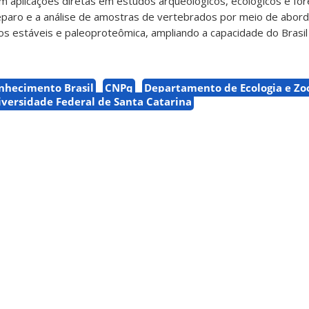
m aplicações diretas em estudos arqueológicos, ecológicos e for
preparo e a análise de amostras de vertebrados por meio de abor
os estáveis e paleoproteômica, ampliando a capacidade do Brasil
hecimento Brasil
CNPq
Departamento de Ecologia e Zo
versidade Federal de Santa Catarina