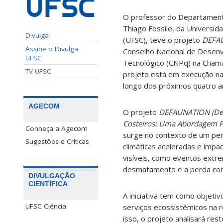
O professor do Departamento
Thiago Fossile, da Universid
Divulga
(UFSC), teve o projeto
DEFA
Assine o Divulga
Conselho Nacional de Desenvo
UFSC
Tecnológico (
CNPq)
na Chama
TV UFSC
projeto está em execução na
longo dos próximos quatro a
AGECOM
O projeto
DEFAUNATION (Def
Costeiros: Uma Abordagem Pa
Conheça a Agecom
surge no contexto de um pe
Sugestões e Críticas
climáticas aceleradas e impa
visíveis, como eventos extre
desmatamento e a perda cont
DIVULGAÇÃO
CIENTÍFICA
A iniciativa tem como objetiv
UFSC Ciência
serviços ecossistêmicos na re
isso, o projeto analisará res