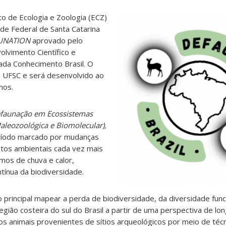
 de Ecologia e Zoologia (ECZ)
ade Federal de Santa Catarina
UNATION
aprovado pelo
lvimento Científico e
da Conhecimento Brasil.
O
 UFSC e será desenvolvido ao
nos.
aunação em Ecossistemas
leozoológica e Biomolecular),
ríodo marcado por mudanças
ctos ambientais cada vez mais
mos de chuva e calor,
ínua da biodiversidade.
o principal mapear a perda de biodiversidade, da diversidade func
gião costeira do sul do Brasil a partir de uma perspectiva de lo
tos animais provenientes de sítios arqueológicos por meio de téc