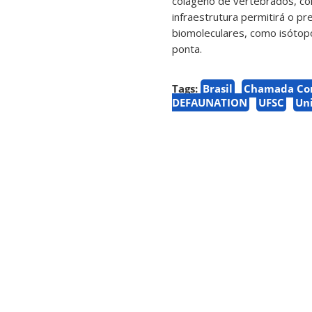
colágeno de vertebrados, co
infraestrutura permitirá o 
biomoleculares, como isótop
ponta.
Tags:
Brasil
Chamada Con
DEFAUNATION
UFSC
Uni