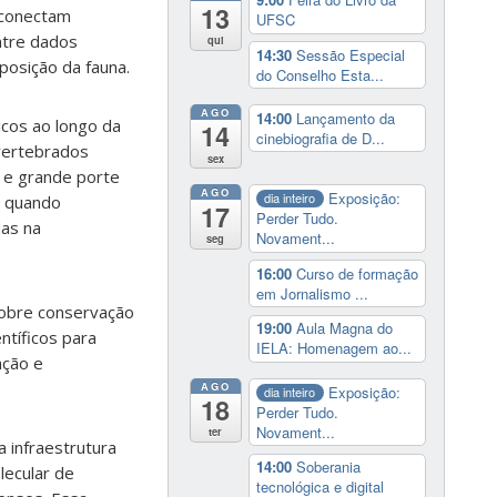
13
e conectam
UFSC
ntre dados
qui
14:30
Sessão Especial
osição da fauna.
do Conselho Esta...
AGO
14:00
Lançamento da
icos ao longo da
14
cinebiografia de D...
 vertebrados
sex
o e grande porte
AGO
Exposição:
dia inteiro
, quando
17
Perder Tudo.
as na
Novament...
seg
16:00
Curso de formação
em Jornalismo ...
sobre conservação
19:00
Aula Magna do
ntíficos para
IELA: Homenagem ao...
ação e
AGO
Exposição:
dia inteiro
18
Perder Tudo.
Novament...
ter
 infraestrutura
14:00
Soberania
lecular de
tecnológica e digital