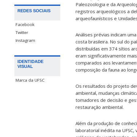
Paleozoologia e da Arqueolog
REDES SOCIAIS
registros arqueológicos a d
arqueofaunísticos e Unidade
Facebook
Twitter
Análises prévias indicam uma
Instagram
costa brasileira. No sul do 
distribuídas em 374 sítios a
eram significativamente mais
IDENTIDADE
comparados aos levantament
VISUAL
composição da fauna ao lon
Marca da UFSC
Os resultados do projeto de
ambiental, mudanças climátic
tomadores de decisão e gest
restauração ambiental.
Além da produção de conheci
laboratorial inédita na UFSC,