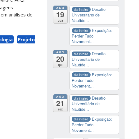
enses. Essa
dagens
AGO
Desafio
dia inteiro
19
 em análises de
Universitário de
Nautide...
qua
Exposição:
dia inteiro
Perder Tudo.
ologia
Projeto
Novament...
AGO
Desafio
dia inteiro
20
Universitário de
Nautide...
qui
Exposição:
dia inteiro
Perder Tudo.
Novament...
AGO
Desafio
dia inteiro
21
Universitário de
Nautide...
sex
Exposição:
dia inteiro
Perder Tudo.
Novament...