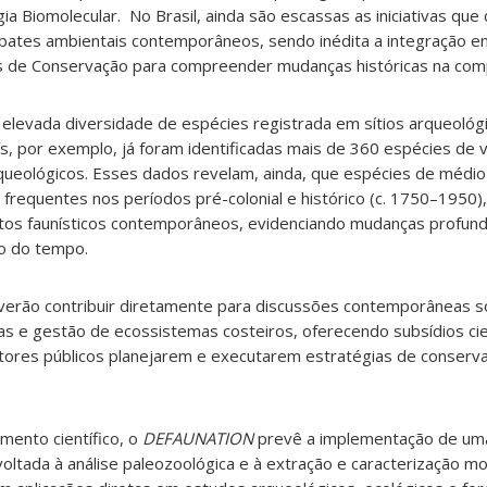
ia Biomolecular. No Brasil, ainda são escassas as iniciativas qu
ebates ambientais contemporâneos, sendo inédita a integração e
s de Conservação para compreender mudanças históricas na comp
 elevada diversidade de espécies registrada em sítios arqueológ
país, por exemplo, já foram identificadas mais de 360 espécies de
rqueológicos. Esses dados revelam, ainda, que espécies de médi
 frequentes nos períodos pré-colonial e histórico (c. 1750–1950)
os faunísticos contemporâneos, evidenciando mudanças profund
go do tempo.
verão contribuir diretamente para discussões contemporâneas 
as e gestão de ecossistemas costeiros, oferecendo subsídios cie
ores públicos planejarem e executarem estratégias de conserv
mento científico, o
DEFAUNATION
prevê a implementação de uma
 voltada à análise paleozoológica e à extração e caracterização mo