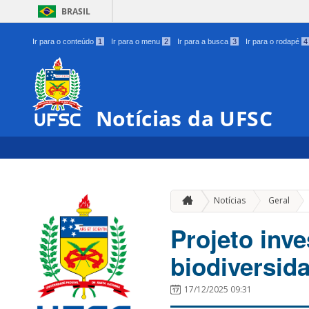
BRASIL
Ir para o conteúdo
1
Ir para o menu
2
Ir para a busca
3
Ir para o rodapé
4
Notícias da UFSC
»
Notícias
Geral
Projeto inve
biodiversida
17/12/2025 09:31