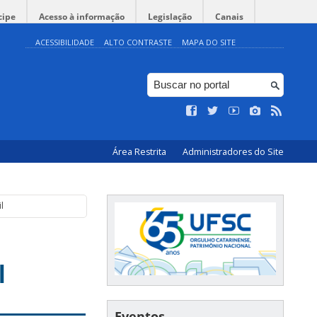
cipe
Acesso à informação
Legislação
Canais
ACESSIBILIDADE
ALTO CONTRASTE
MAPA DO SITE
Área Restrita
Administradores do Site
l
l
Eventos