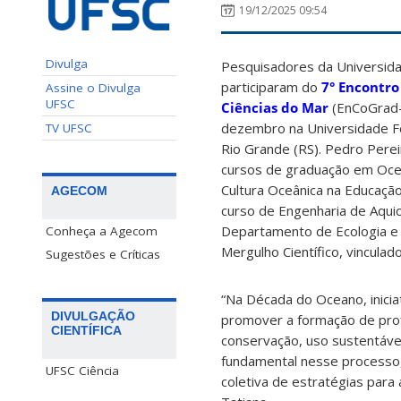
19/12/2025 09:54
Divulga
Pesquisadores da Universida
participaram do
7° Encontro
Assine o Divulga
UFSC
Ciências do Mar
(EnCoGrad-
dezembro na Universidade F
TV UFSC
Rio Grande (RS). Pedro Pere
cursos de graduação em Ocea
Cultura Oceânica na Educação
AGECOM
curso de Engenharia de Aquicu
Departamento de Ecologia e 
Conheça a Agecom
Mergulho Científico, vincula
Sugestões e Críticas
“Na Década do Oceano, inicia
DIVULGAÇÃO
promover a formação de prof
CIENTÍFICA
conservação, uso sustentáv
fundamental nesse processo, 
UFSC Ciência
coletiva de estratégias para 