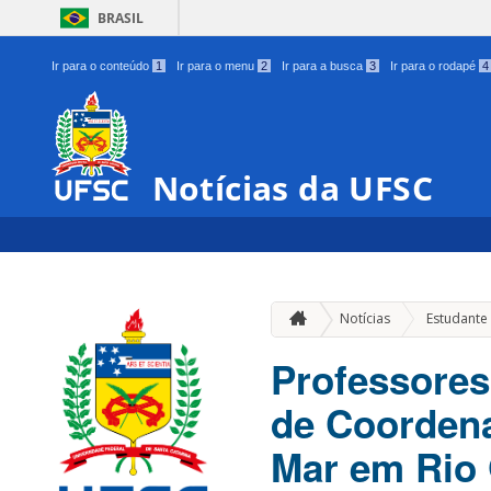
BRASIL
Ir para o conteúdo
1
Ir para o menu
2
Ir para a busca
3
Ir para o rodapé
4
Notícias da UFSC
Notícias
Estudante
Professores
de Coordena
Mar em Rio