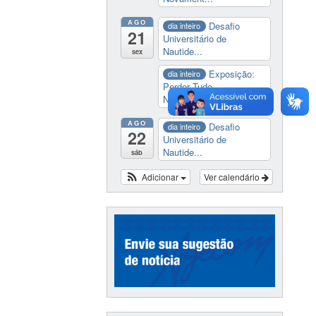
AGO
Desafio
dia inteiro
21
Universitário de
Nautide...
sex
Exposição:
dia inteiro
Perder Tudo.
Novament...
AGO
Desafio
dia inteiro
22
Universitário de
Nautide...
sáb
Adicionar
Ver calendário