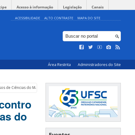
cipe
Acesso à informação
Legislação
Canais
ACESSIBILIDADE
ALTO CONTRASTE
MAPA DO SITE
Área Restrita
Administradores do Site
sos de Ciências do Mar em Rio Grande
contro
as do
Eventos