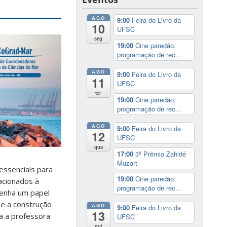
AGO
9:00
Feira do Livro da
10
UFSC
seg
19:00
Cine paredão:
programação de rec...
AGO
9:00
Feira do Livro da
11
UFSC
ter
19:00
Cine paredão:
programação de rec...
AGO
9:00
Feira do Livro da
12
UFSC
qua
17:00
3º Prêmio Zahidé
Muzart
essenciais para
19:00
Cine paredão:
acionados à
programação de rec...
enha um papel
 e a construção
AGO
9:00
Feira do Livro da
13
ma a professora
UFSC
qui