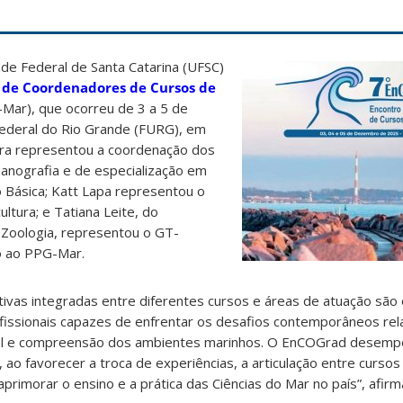
de Federal de Santa Catarina (UFSC)
 de Coordenadores de Cursos de
Mar), que ocorreu de 3 a 5 de
ederal do Rio Grande (FURG), em
ira representou a coordenação dos
nografia e de especialização em
 Básica; Katt Lapa representou o
ltura; e Tatiana Leite, do
Zoologia, representou o GT-
do ao PPG-Mar.
tivas integradas entre diferentes cursos e áreas de atuação são 
issionais capazes de enfrentar os desafios contemporâneos rel
el e compreensão dos ambientes marinhos. O EnCOGrad desemp
ao favorecer a troca de experiências, a articulação entre cursos
aprimorar o ensino e a prática das Ciências do Mar no país”, afir