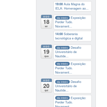
19:00
Aula Magna do
IELA: Homenagem ao...
AGO
Exposição:
dia inteiro
18
Perder Tudo.
Novament...
ter
14:00
Soberania
tecnológica e digital
AGO
Desafio
dia inteiro
19
Universitário de
Nautide...
qua
Exposição:
dia inteiro
Perder Tudo.
Novament...
AGO
Desafio
dia inteiro
20
Universitário de
Nautide...
qui
Exposição:
dia inteiro
Perder Tudo.
Novament...