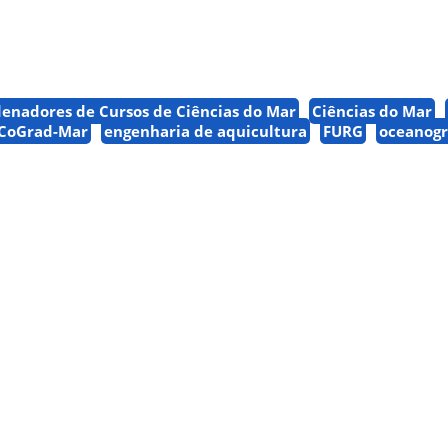
denadores de Cursos de Ciências do Mar
Ciências do Mar
CoGrad-Mar
engenharia de aquicultura
FURG
oceanogr