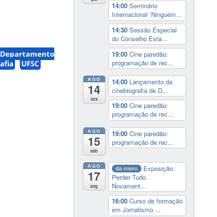
14:00
Seminário
Internacional ‘Ninguém...
14:30
Sessão Especial
do Conselho Esta...
Departamento
19:00
Cine paredão:
programação de rec...
afia
UFSC
AGO
14:00
Lançamento da
14
cinebiografia de D...
sex
19:00
Cine paredão:
programação de rec...
AGO
19:00
Cine paredão:
15
programação de rec...
sáb
AGO
Exposição:
dia inteiro
17
Perder Tudo.
Novament...
seg
16:00
Curso de formação
em Jornalismo ...