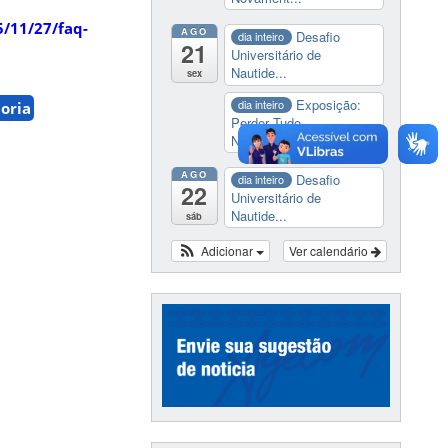
5/11/27/faq-
AGO
Desafio
dia inteiro
21
Universitário de
Nautide...
sex
Exposição:
dia inteiro
oria
Perder Tudo.
Novament...
AGO
Desafio
dia inteiro
22
Universitário de
Nautide...
sáb
Adicionar
Ver calendário