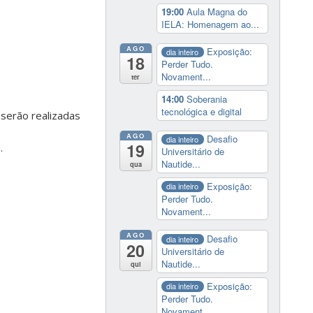
19:00
Aula Magna do
IELA: Homenagem ao...
AGO
Exposição:
dia inteiro
18
Perder Tudo.
Novament...
ter
14:00
Soberania
tecnológica e digital
 serão realizadas
AGO
Desafio
dia inteiro
19
.
Universitário de
Nautide...
qua
Exposição:
dia inteiro
Perder Tudo.
Novament...
AGO
Desafio
dia inteiro
20
Universitário de
Nautide...
qui
Exposição:
dia inteiro
Perder Tudo.
Novament...