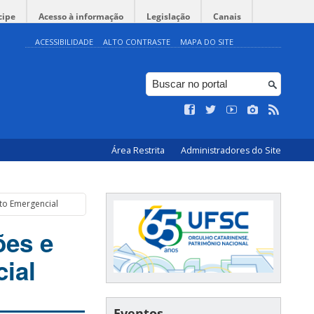
cipe
Acesso à informação
Legislação
Canais
ACESSIBILIDADE
ALTO CONTRASTE
MAPA DO SITE
Área Restrita
Administradores do Site
to Emergencial
ões e
ial
Eventos