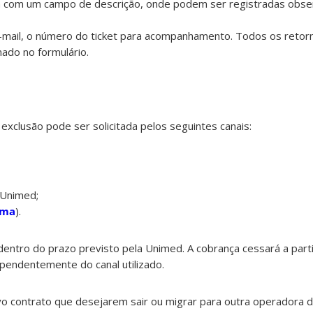
a com um campo de descrição, onde podem ser registradas obse
e-mail, o número do ticket para acompanhamento. Todos os retor
mado no formulário.
exclusão pode ser solicitada pelos seguintes canais:
 Unimed;
ima
).
entro do prazo previsto pela Unimed. A cobrança cessará a parti
ependentemente do canal utilizado.
ovo contrato que desejarem sair ou migrar para outra operadora d