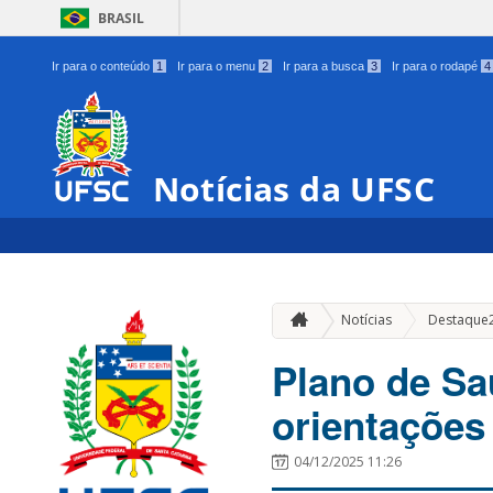
BRASIL
Ir para o conteúdo
1
Ir para o menu
2
Ir para a busca
3
Ir para o rodapé
4
Notícias da UFSC
Notícias
Destaque
Plano de Sa
orientações
04/12/2025 11:26