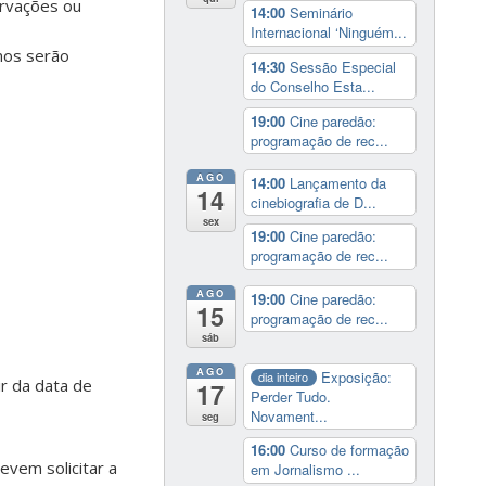
rvações ou
14:00
Seminário
Internacional ‘Ninguém...
nos serão
14:30
Sessão Especial
do Conselho Esta...
19:00
Cine paredão:
programação de rec...
AGO
14:00
Lançamento da
14
cinebiografia de D...
sex
19:00
Cine paredão:
programação de rec...
AGO
19:00
Cine paredão:
15
programação de rec...
sáb
AGO
Exposição:
dia inteiro
r da data de
17
Perder Tudo.
Novament...
seg
16:00
Curso de formação
evem solicitar a
em Jornalismo ...