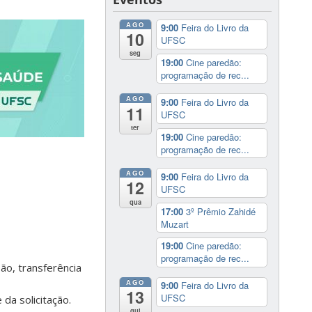
AGO
9:00
Feira do Livro da
10
UFSC
seg
19:00
Cine paredão:
programação de rec...
AGO
9:00
Feira do Livro da
11
UFSC
ter
19:00
Cine paredão:
programação de rec...
AGO
9:00
Feira do Livro da
12
UFSC
qua
17:00
3º Prêmio Zahidé
Muzart
19:00
Cine paredão:
programação de rec...
são, transferência
AGO
9:00
Feira do Livro da
13
UFSC
da solicitação.
qui