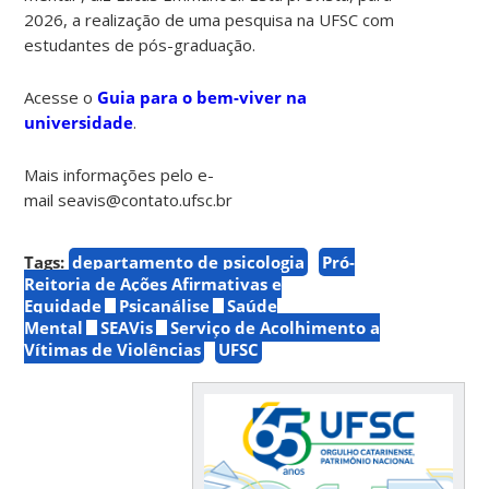
2026, a realização de uma pesquisa na UFSC com
estudantes de pós-graduação.
Acesse o
Guia para o bem-viver na
universidade
.
Mais informações pelo e-
mail seavis@contato.ufsc.br
Tags:
departamento de psicologia
Pró-
Reitoria de Ações Afirmativas e
Equidade
Psicanálise
Saúde
Mental
SEAVis
Serviço de Acolhimento a
Vítimas de Violências
UFSC