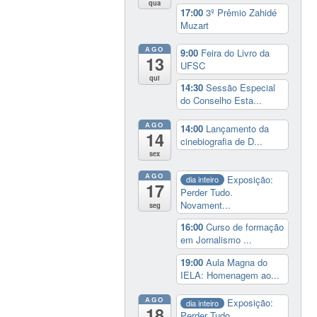
qua
17:00
3º Prêmio Zahidé
Muzart
AGO
9:00
Feira do Livro da
13
UFSC
qui
14:30
Sessão Especial
do Conselho Esta...
AGO
14:00
Lançamento da
14
cinebiografia de D...
sex
AGO
Exposição:
dia inteiro
17
Perder Tudo.
Novament...
seg
16:00
Curso de formação
em Jornalismo ...
19:00
Aula Magna do
IELA: Homenagem ao...
AGO
Exposição:
dia inteiro
18
Perder Tudo.