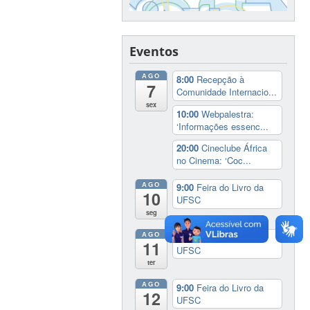
Eventos
AGO
8:00
Recepção à
7
Comunidade Internacio...
sex
10:00
Webpalestra:
‘Informações essenc...
20:00
Cineclube África
no Cinema: ‘Coc...
AGO
9:00
Feira do Livro da
10
UFSC
seg
AGO
9:00
Feira do Livro da
11
UFSC
ter
AGO
9:00
Feira do Livro da
12
UFSC