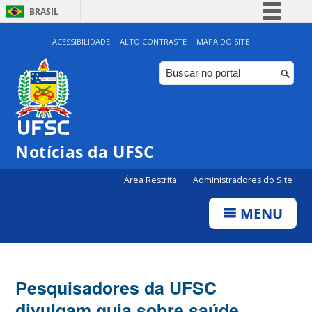
BRASIL
Simplifique!
ACESSIBILIDADE
ALTO CONTRASTE
MAPA DO SITE
Comunica BR
Participe
Acesso à informação
Legislação
Notícias da UFSC
Canais
Área Restrita
Administradores do Site
MENU
Pesquisadores da UFSC
divulgam guia sobre saúde