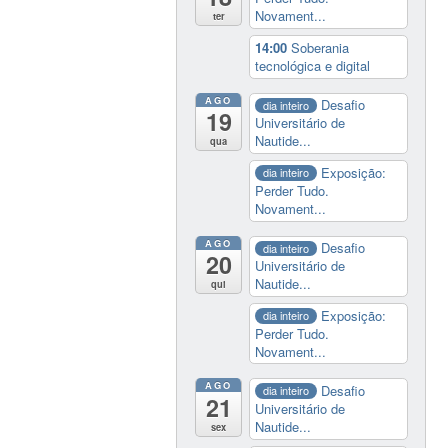
Novament...
ter
14:00
Soberania
tecnológica e digital
AGO
Desafio
dia inteiro
19
Universitário de
Nautide...
qua
Exposição:
dia inteiro
Perder Tudo.
Novament...
AGO
Desafio
dia inteiro
20
Universitário de
Nautide...
qui
Exposição:
dia inteiro
Perder Tudo.
Novament...
AGO
Desafio
dia inteiro
21
Universitário de
Nautide...
sex