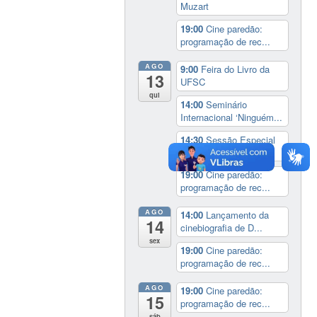
Muzart
19:00
Cine paredão:
programação de rec...
AGO
9:00
Feira do Livro da
13
UFSC
qui
14:00
Seminário
Internacional ‘Ninguém...
14:30
Sessão Especial
do Conselho Esta...
19:00
Cine paredão:
programação de rec...
AGO
14:00
Lançamento da
14
cinebiografia de D...
sex
19:00
Cine paredão:
programação de rec...
AGO
19:00
Cine paredão:
15
programação de rec...
sáb