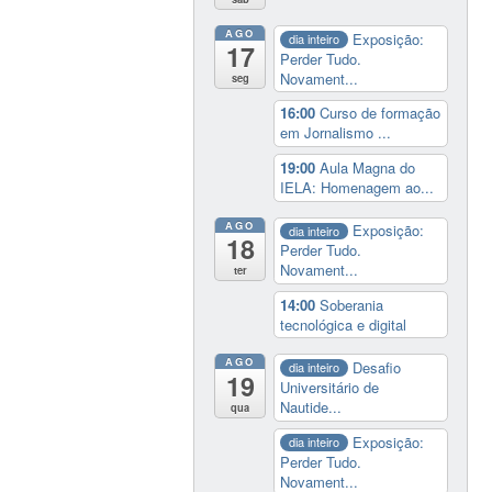
AGO
Exposição:
dia inteiro
17
Perder Tudo.
Novament...
seg
16:00
Curso de formação
em Jornalismo ...
19:00
Aula Magna do
IELA: Homenagem ao...
AGO
Exposição:
dia inteiro
18
Perder Tudo.
Novament...
ter
14:00
Soberania
tecnológica e digital
AGO
Desafio
dia inteiro
19
Universitário de
Nautide...
qua
Exposição:
dia inteiro
Perder Tudo.
Novament...