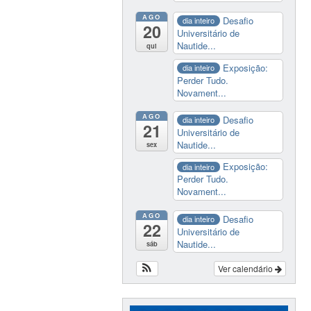
AGO
Desafio
dia inteiro
20
Universitário de
Nautide...
qui
Exposição:
dia inteiro
Perder Tudo.
Novament...
AGO
Desafio
dia inteiro
21
Universitário de
Nautide...
sex
Exposição:
dia inteiro
Perder Tudo.
Novament...
AGO
Desafio
dia inteiro
22
Universitário de
Nautide...
sáb
Ver calendário