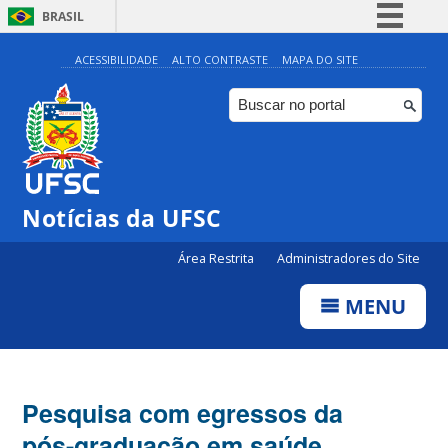
BRASIL
Simplifique!
ACESSIBILIDADE
ALTO CONTRASTE
MAPA DO SITE
Comunica BR
Participe
Acesso à informação
Legislação
Notícias da UFSC
Canais
Área Restrita
Administradores do Site
MENU
Pesquisa com egressos da
pós-graduação em saúde