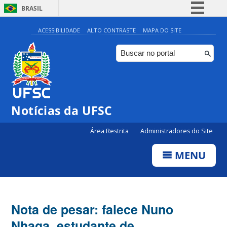
BRASIL
Simplifique!
ACESSIBILIDADE
ALTO CONTRASTE
MAPA DO SITE
Comunica BR
Participe
Acesso à informação
Legislação
Notícias da UFSC
Canais
Área Restrita
Administradores do Site
MENU
Nota de pesar: falece Nuno
Nhaga, estudante de