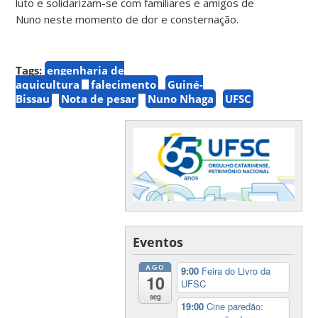
luto e solidarizam-se com familiares e amigos de
Nuno neste momento de dor e consternação.
Tags:
engenharia de
aquicultura
falecimento
Guiné-
Bissau
Nota de pesar
Nuno Nhaga
UFSC
Eventos
AGO
9:00
Feira do Livro da
10
UFSC
seg
19:00
Cine paredão: