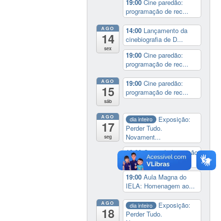
19:00
Cine paredão:
programação de rec...
AGO
14:00
Lançamento da
14
cinebiografia de D...
sex
19:00
Cine paredão:
programação de rec...
AGO
19:00
Cine paredão:
15
programação de rec...
sáb
AGO
Exposição:
dia inteiro
17
Perder Tudo.
Novament...
seg
16:00
Curso de formação
em Jornalismo ...
19:00
Aula Magna do
IELA: Homenagem ao...
AGO
Exposição:
dia inteiro
18
Perder Tudo.