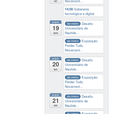
Novament...
ter
14:00
Soberania
tecnológica e digital
AGO
Desafio
dia inteiro
19
Universitário de
Nautide...
qua
Exposição:
dia inteiro
Perder Tudo.
Novament...
AGO
Desafio
dia inteiro
20
Universitário de
Nautide...
qui
Exposição:
dia inteiro
Perder Tudo.
Novament...
AGO
Desafio
dia inteiro
21
Universitário de
Nautide...
sex
Exposição:
dia inteiro