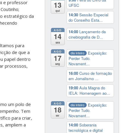
ii e professor
13
UFSC
 Coutinho;
qui
14:30
Sessão Especial
o estratégico da
do Conselho Esta...
nhecendo
AGO
14:00
Lançamento da
14
cinebiografia de D...
sex
oltamos para
icção de que a
AGO
Exposição:
dia inteiro
17
Perder Tudo.
u papel dentro
Novament...
seg
ar processos,
16:00
Curso de formação
em Jornalismo ...
19:00
Aula Magna do
IELA: Homenagem ao...
AGO
como um polo de
Exposição:
dia inteiro
18
Perder Tudo.
esempenho.
Tem
Novament...
ter
fico para criar,
es, ampliem a
14:00
Soberania
tecnológica e digital