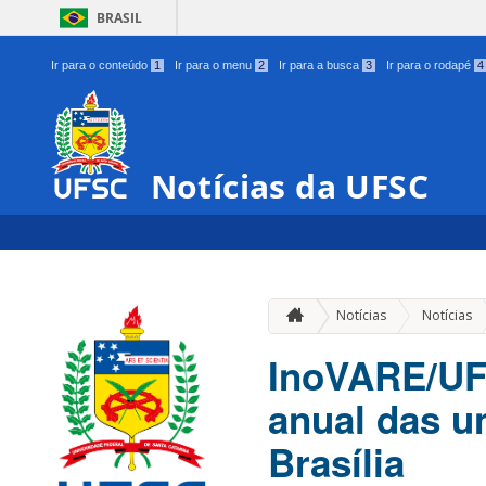
BRASIL
Ir para o conteúdo
1
Ir para o menu
2
Ir para a busca
3
Ir para o rodapé
4
Notícias da UFSC
Notícias
Notícias
InoVARE/UFS
anual das u
Brasília