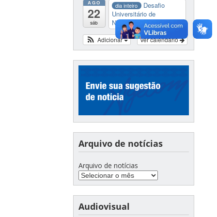
AGO
Desafio
dia inteiro
22
Universitário de
Nautide...
sáb
Adicionar
Ver calendário
Arquivo de notícias
Arquivo de notícias
Audiovisual