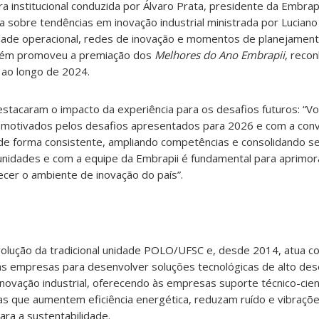
ra institucional conduzida por Álvaro Prata, presidente da Embrap
 sobre tendências em inovação industrial ministrada por Luciano
ade operacional, redes de inovação e momentos de planejament
mbém promoveu a premiação dos
Melhores do Ano Embrapii
, reco
ao longo de 2024.
 destacaram o impacto da experiência para os desafios futuros: “V
C motivados pelos desafios apresentados para 2026 e com a conv
e forma consistente, ampliando competências e consolidando se
 unidades e com a equipe da Embrapii é fundamental para aprimor
lecer o ambiente de inovação do país”.
olução da tradicional unidade POLO/UFSC e, desde 2014, atua 
o às empresas para desenvolver soluções tecnológicas de alto d
novação industrial, oferecendo às empresas suporte técnico-cientí
ias que aumentem eficiência energética, reduzam ruído e vibraçõ
ara a sustentabilidade.