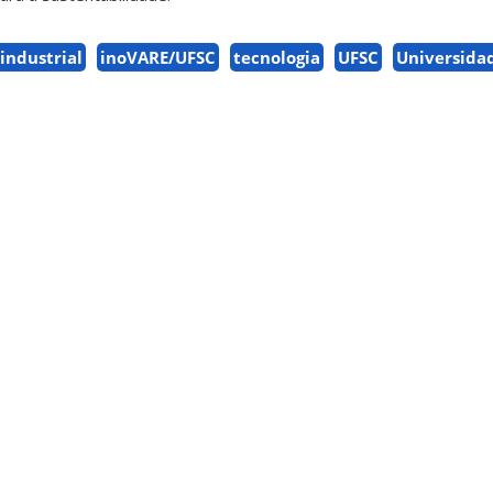
industrial
inoVARE/UFSC
tecnologia
UFSC
Universida