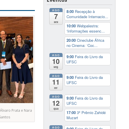
AGO
8:00
Recepção à
7
Comunidade Internacio...
sex
10:00
Webpalestra:
‘Informações essenc...
20:00
Cineclube África
no Cinema: ‘Coc...
AGO
9:00
Feira do Livro da
10
UFSC
seg
AGO
9:00
Feira do Livro da
11
UFSC
ter
AGO
9:00
Feira do Livro da
12
UFSC
qua
, Álvaro Prata e Nara
17:00
3º Prêmio Zahidé
Santos
Muzart
AGO
9:00
Feira do Livro da