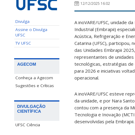
12/12/2025 16:02
Divulga
A inoVARE/UFSC, unidade da 
Industrial (Embrapii) especi
Assine o Divulga
UFSC
Acústica, Refrigeração e Ene
Catarina (UFSC), participou,
TV UFSC
das Unidades Embrapii 2025, 
representantes de unidades d
tecnológicas, estratégias de
AGECOM
para 2026 e iniciativas volt
operacional.
Conheça a Agecom
Sugestões e Críticas
A inoVARE/UFSC esteve repr
da unidade, e por Nara Santo
DIVULGAÇÃO
contou com a presença da Mini
CIENTÍFICA
Tecnologia e Inovação (MCTI)
desenvolvidas pela Embrapii.
UFSC Ciência