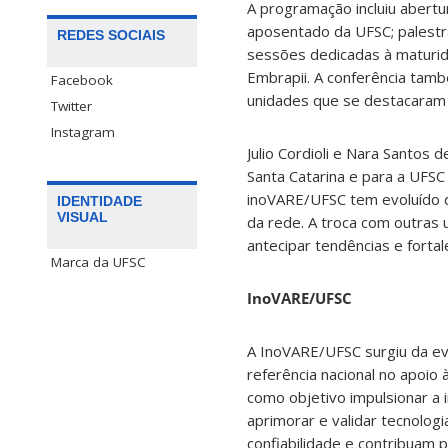
A programação incluiu abertu
aposentado da UFSC; palestra
REDES SOCIAIS
sessões dedicadas à maturid
Embrapii. A conferência ta
Facebook
unidades que se destacaram 
Twitter
Instagram
Julio Cordioli e Nara Santos
Santa Catarina e para a UFS
inoVARE/UFSC tem evoluído d
IDENTIDADE
VISUAL
da rede. A troca com outras
antecipar tendências e forta
Marca da UFSC
InoVARE/UFSC
A InoVARE/UFSC surgiu da ev
referência nacional no apoi
como objetivo impulsionar a i
aprimorar e validar tecnolog
confiabilidade e contribuam p