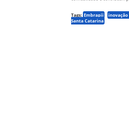
Tags:
Embrapii
inovação 
Santa Catarina