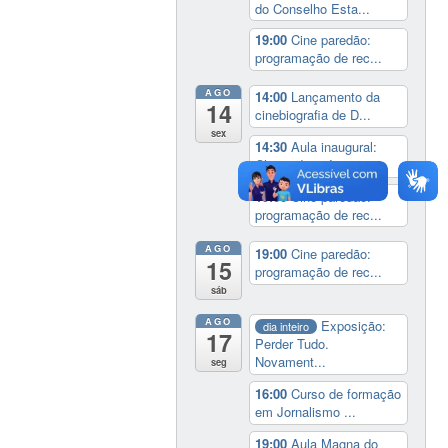
do Conselho Esta...
19:00
Cine paredão:
programação de rec...
AGO
14:00
Lançamento da
14
cinebiografia de D...
sex
14:30
Aula inaugural:
China, de país m...
19:00
Cine paredão:
programação de rec...
AGO
19:00
Cine paredão:
15
programação de rec...
sáb
AGO
Exposição:
dia inteiro
17
Perder Tudo.
Novament...
seg
16:00
Curso de formação
em Jornalismo ...
19:00
Aula Magna do