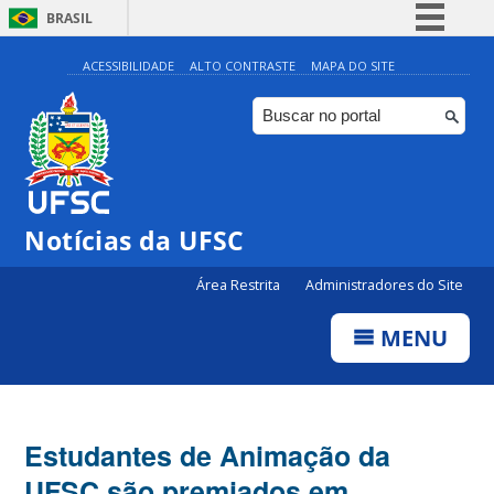
BRASIL
Simplifique!
ACESSIBILIDADE
ALTO CONTRASTE
MAPA DO SITE
Comunica BR
Participe
Acesso à informação
Legislação
Notícias da UFSC
Canais
Área Restrita
Administradores do Site
MENU
Estudantes de Animação da
UFSC são premiados em