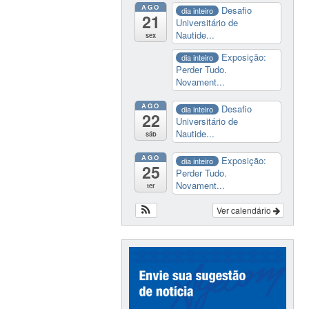
AGO
Desafio
dia inteiro
21
Universitário de
Nautide...
sex
Exposição:
dia inteiro
Perder Tudo.
Novament...
AGO
Desafio
dia inteiro
22
Universitário de
Nautide...
sáb
AGO
Exposição:
dia inteiro
25
Perder Tudo.
Novament...
ter
Ver calendário