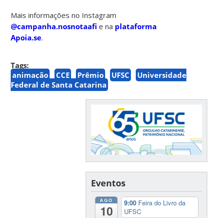
Mais informações no Instagram
@campanha.nosnotaafi
e na
plataforma
Apoia.se
.
Tags:
animação
CCE
Prêmio
UFSC
Universidade
Federal de Santa Catarina
Eventos
AGO
9:00
Feira do Livro da
10
UFSC