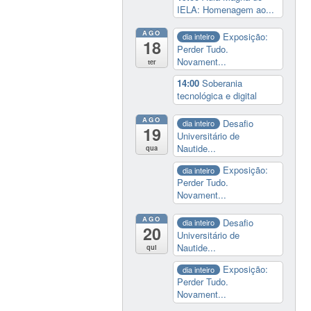
IELA: Homenagem ao...
AGO
Exposição:
dia inteiro
18
Perder Tudo.
Novament...
ter
14:00
Soberania
tecnológica e digital
AGO
Desafio
dia inteiro
19
Universitário de
Nautide...
qua
Exposição:
dia inteiro
Perder Tudo.
Novament...
AGO
Desafio
dia inteiro
20
Universitário de
Nautide...
qui
Exposição:
dia inteiro
Perder Tudo.
Novament...