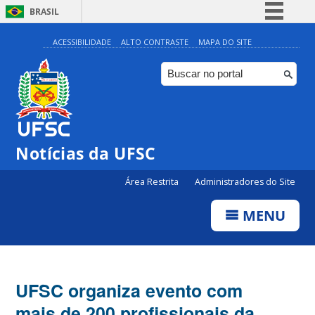
BRASIL
Simplifique!
ACESSIBILIDADE
ALTO CONTRASTE
MAPA DO SITE
Comunica BR
Participe
Acesso à informação
Legislação
Notícias da UFSC
Canais
Área Restrita
Administradores do Site
MENU
UFSC organiza evento com
mais de 200 profissionais da