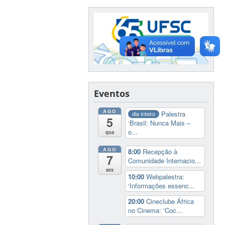
Eventos
AGO
Palestra
dia inteiro
5
‘Brasil: Nunca Mais –
o...
qua
AGO
8:00
Recepção à
7
Comunidade Internacio...
sex
10:00
Webpalestra:
‘Informações essenc...
20:00
Cineclube África
no Cinema: ‘Coc...