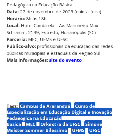
Pedagógica na Educação Básica
Data:
27 de novembro de 2025 (quinta-feira)
Horário:
8h às 18h
Local:
Hotel Cambirela – Av. Marinheiro Max
Schramm, 2199, Estreito, Florianópolis (SC)
Parceria:
MEC, UFMS e UFSC
Público-alvo:
profissionais da educação das redes
públicas municipais e estaduais da Região Sul
Mais informações:
site do evento
.
Tags:
Campus de Araranguá
Curso de
Especialização em Educação Digital e Inovação
Pedagógica na Educação
Básica
MEC
Orkextra da UFSC
Simone
Meister Sommer Bilessimo
UFMS
UFSC