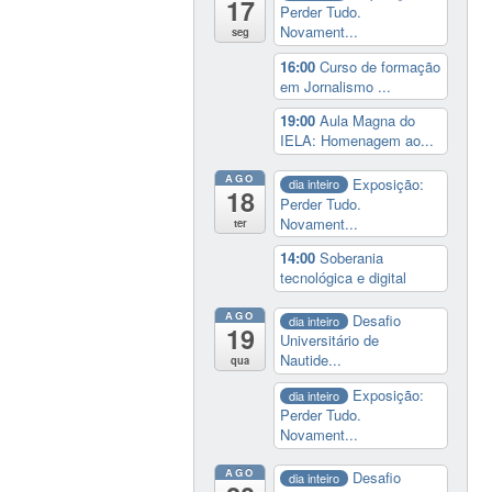
17
Perder Tudo.
Novament...
seg
16:00
Curso de formação
em Jornalismo ...
19:00
Aula Magna do
IELA: Homenagem ao...
AGO
Exposição:
dia inteiro
18
Perder Tudo.
Novament...
ter
14:00
Soberania
tecnológica e digital
AGO
Desafio
dia inteiro
19
Universitário de
Nautide...
qua
Exposição:
dia inteiro
Perder Tudo.
Novament...
AGO
Desafio
dia inteiro