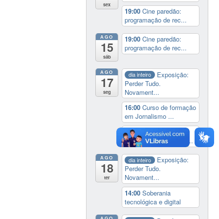
sex
19:00
Cine paredão:
programação de rec...
AGO
19:00
Cine paredão:
15
programação de rec...
sáb
AGO
Exposição:
dia inteiro
17
Perder Tudo.
Novament...
seg
16:00
Curso de formação
em Jornalismo ...
19:00
Aula Magna do
IELA: Homenagem ao...
AGO
Exposição:
dia inteiro
18
Perder Tudo.
Novament...
ter
14:00
Soberania
tecnológica e digital
AGO