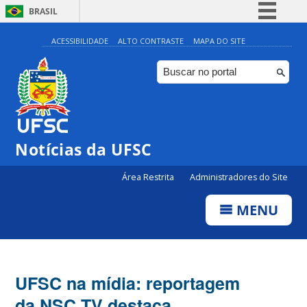
BRASIL
Simplifique!
ACESSIBILIDADE
ALTO CONTRASTE
MAPA DO SITE
Comunica BR
Participe
Acesso à informação
Legislação
Notícias da UFSC
Canais
Área Restrita
Administradores do Site
MENU
UFSC na mídia: reportagem
da NSC TV destaca