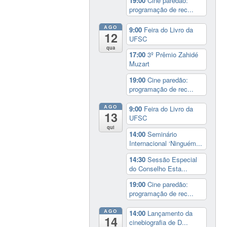
19:00
Cine paredão:
programação de rec...
AGO
9:00
Feira do Livro da
12
UFSC
qua
17:00
3º Prêmio Zahidé
Muzart
19:00
Cine paredão:
programação de rec...
AGO
9:00
Feira do Livro da
13
UFSC
qui
14:00
Seminário
Internacional ‘Ninguém...
14:30
Sessão Especial
do Conselho Esta...
19:00
Cine paredão:
programação de rec...
AGO
14:00
Lançamento da
14
cinebiografia de D...