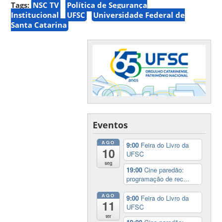
Tags:
NSC TV
Política de Segurança
Institucional
UFSC
Universidade Federal de
Santa Catarina
Eventos
AGO
9:00
Feira do Livro da
10
UFSC
seg
19:00
Cine paredão:
programação de rec...
AGO
9:00
Feira do Livro da
11
UFSC
ter