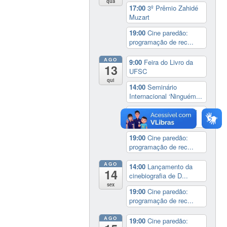
qua
17:00
3º Prêmio Zahidé
Muzart
19:00
Cine paredão:
programação de rec...
AGO
9:00
Feira do Livro da
13
UFSC
qui
14:00
Seminário
Internacional ‘Ninguém...
14:30
Sessão Especial
do Conselho Esta...
19:00
Cine paredão:
programação de rec...
AGO
14:00
Lançamento da
14
cinebiografia de D...
sex
19:00
Cine paredão:
programação de rec...
AGO
19:00
Cine paredão: