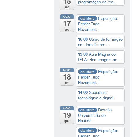
15
programação de rec...
sáb
AGO
Exposição:
dia inteiro
17
Perder Tudo.
Novament...
seg
16:00
Curso de formação
em Jornalismo ...
19:00
Aula Magna do
IELA: Homenagem ao...
AGO
Exposição:
dia inteiro
18
Perder Tudo.
Novament...
ter
14:00
Soberania
tecnológica e digital
AGO
Desafio
dia inteiro
19
Universitário de
Nautide...
qua
Exposição:
dia inteiro
Perder Tudo.