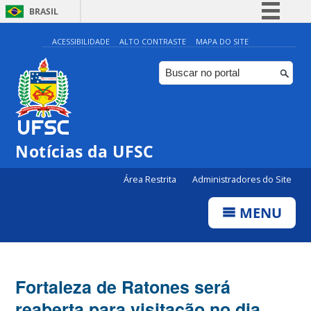
BRASIL
Simplifique!
ACESSIBILIDADE
ALTO CONTRASTE
MAPA DO SITE
Comunica BR
Participe
Acesso à informação
Legislação
Notícias da UFSC
Canais
Área Restrita
Administradores do Site
MENU
Fortaleza de Ratones será
reaberta para visitação no dia