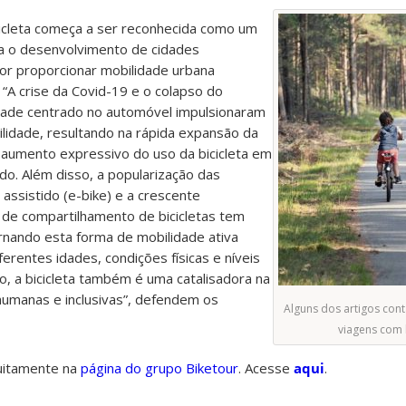
cicleta começa a ser reconhecida como um
a o desenvolvimento de cidades
por proporcionar mobilidade urbana
 “A crise da Covid-19 e o colapso do
idade centrado no automóvel impulsionaram
bilidade, resultando na rápida expansão da
no aumento expressivo do uso da bicicleta em
o. Além disso, a popularização das
 assistido (e-bike) e a crescente
 de compartilhamento de bicicletas tem
rnando esta forma de mobilidade ativa
erentes idades, condições físicas e níveis
o, a bicicleta também é uma catalisadora na
humanas e inclusivas”, defendem os
Alguns dos artigos con
viagens com b
tuitamente na
página do grupo Biketour
. Acesse
aqui
.