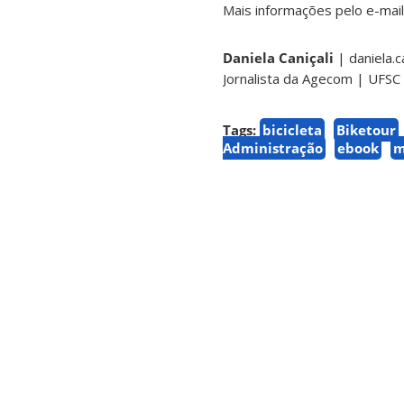
Mais informações pelo e-mai
Daniela Caniçali
| daniela.c
Jornalista da Agecom | UFSC
Tags:
bicicleta
Biketour
Administração
ebook
m