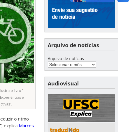
Arquivo de notícias
Arquivo de notícias
Audiovisual
ustra o livro ”
 Experiências e
ctivas”.
reduzir o ritmo
”, explica
Marcos
.