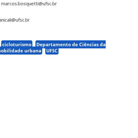
l
marcos.bosquetti@ufsc.br
anicali@ufsc.br
cicloturismo
Departamento de Ciências da
obilidade urbana
UFSC