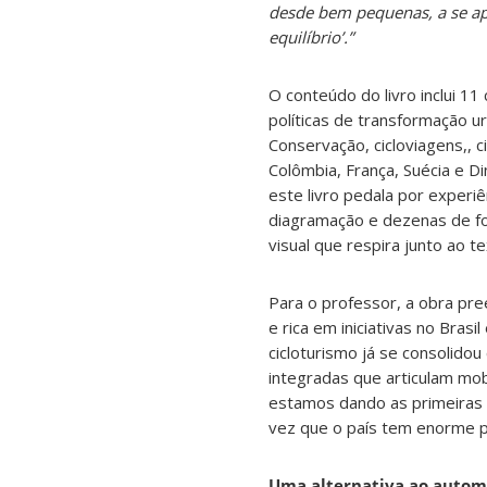
desde bem pequenas, a se ap
equilíbrio’.”
O conteúdo do livro inclui 1
políticas de transformação u
Conservação, cicloviagens,, c
Colômbia, França, Suécia e Din
este livro pedala por experi
diagramação e dezenas de fo
visual que respira junto ao t
Para o professor, a obra pre
e rica em iniciativas no Brasil
cicloturismo já se consolido
integradas que articulam mobi
estamos dando as primeiras 
vez que o país tem enorme po
Uma alternativa ao autom