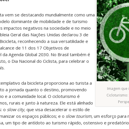
cleta vem se destacando mundialmente como uma
modelo dominante de mobilidade e de turismo
s impactos negativos na sociedade e no meio
leia Geral das Nações Unidas declarou 3 de
Bicicleta, reconhecendo a sua versatilidade e
o alcance de 11 dos 17 Objetivos de
l da Agenda Global 2030. No Brasil também é
 o Dia Nacional do Ciclista, para celebrar o
ís.
templativo da bicicleta proporciona ao turista a
Imagem que il
nto a jornada quanto o destino, promovendo
Cicloturismo:
o e a comunidade local. O cicloturismo é
Perspe
s, rurais e junto à natureza. Ele está alinhado
s: o
slow city,
que visa desacelerar o estilo de
umanizar os espaços públicos; e o
slow tourism
, um esforço para 
a, um tipo de antídoto ao turismo rápido, ostensivo e predatório