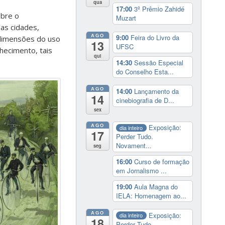
qua
17:00
3º Prêmio Zahidé
obre o
Muzart
das cidades,
AGO
9:00
Feira do Livro da
s dimensões do uso
13
UFSC
hecimento, tais
qui
14:30
Sessão Especial
do Conselho Esta...
AGO
14:00
Lançamento da
14
cinebiografia de D...
sex
AGO
Exposição:
dia inteiro
17
Perder Tudo.
Novament...
seg
16:00
Curso de formação
em Jornalismo ...
19:00
Aula Magna do
IELA: Homenagem ao...
AGO
Exposição:
dia inteiro
18
Perder Tudo.