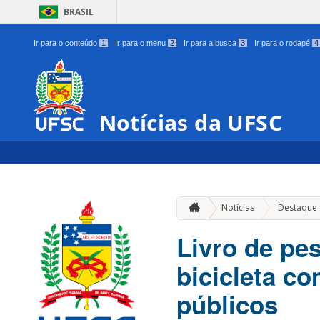
BRASIL
Ir para o conteúdo
1
Ir para o menu
2
Ir para a busca
3
Ir para o rodapé
4
Notícias da UFSC
Notícias
Destaque
Livro de pe
bicicleta c
públicos