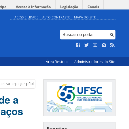
cipe
Acesso à informação
Legislação
Canais
ACESSIBILIDADE
ALTO CONTRASTE
MAPA DO SITE
Área Restrita
Administradores do Site
manizar espaços públicos
de a
paços
Eventos