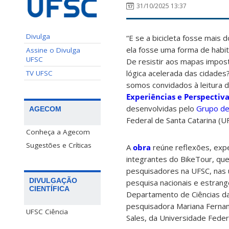
31/10/2025 13:37
Divulga
“E se a bicicleta fosse mais
ela fosse uma forma de habi
Assine o Divulga
UFSC
De resistir aos mapas impos
lógica acelerada das cidade
TV UFSC
somos convidados à leitura d
Experiências e Perspectiv
desenvolvidas pelo
Grupo de
AGECOM
Federal de Santa Catarina (U
Conheça a Agecom
Sugestões e Críticas
A
obra
reúne reflexões, expe
integrantes do BikeTour, qu
pesquisadores na UFSC, nas u
DIVULGAÇÃO
pesquisa nacionais e estrang
CIENTÍFICA
Departamento de Ciências da
pesquisadora Mariana Ferna
UFSC Ciência
Sales, da Universidade Feder