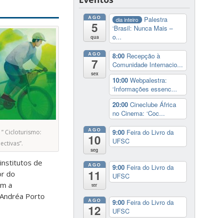
AGO
Palestra
dia inteiro
5
‘Brasil: Nunca Mais –
o...
qua
AGO
8:00
Recepção à
7
Comunidade Internacio...
sex
10:00
Webpalestra:
‘Informações essenc...
20:00
Cineclube África
no Cinema: ‘Coc...
AGO
9:00
Feira do Livro da
 ” Cicloturismo:
10
UFSC
ectivas”.
seg
institutos de
AGO
9:00
Feira do Livro da
11
or do
UFSC
om a
ter
 Andréa Porto
AGO
9:00
Feira do Livro da
12
UFSC