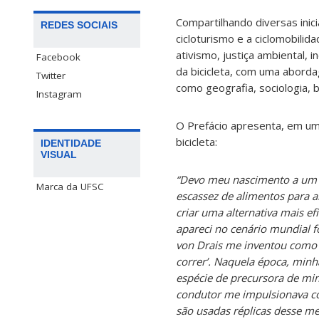
Compartilhando diversas inic
REDES SOCIAIS
cicloturismo e a ciclomobili
ativismo, justiça ambiental, 
Facebook
da bicicleta, com uma aborda
Twitter
como geografia, sociologia, 
Instagram
O Prefácio apresenta, em um
bicicleta:
IDENTIDADE
VISUAL
“Devo meu nascimento a um p
Marca da UFSC
escassez de alimentos para a
criar uma alternativa mais ef
apareci no cenário mundial 
von Drais me inventou como
correr’. Naquela época, minh
espécie de precursora de mi
condutor me impulsionava co
são usadas réplicas desse m