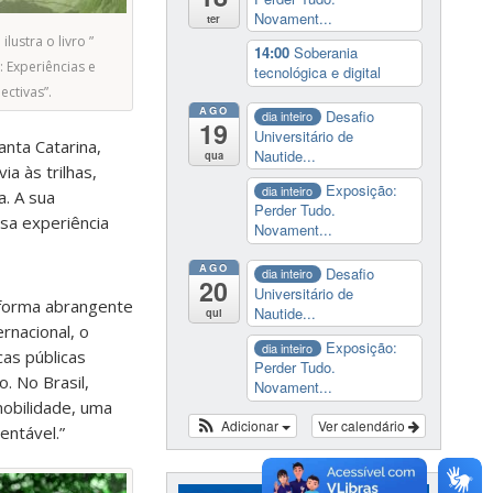
Novament...
ter
lustra o livro ”
14:00
Soberania
: Experiências e
tecnológica e digital
ectivas”.
AGO
Desafio
dia inteiro
19
Universitário de
anta Catarina,
Nautide...
qua
ia às trilhas,
Exposição:
dia inteiro
a. A sua
Perder Tudo.
sa experiência
Novament...
AGO
Desafio
dia inteiro
20
Universitário de
e forma abrangente
Nautide...
qui
ernacional, o
Exposição:
dia inteiro
cas públicas
Perder Tudo.
. No Brasil,
Novament...
obilidade, uma
Adicionar
Ver calendário
entável.”