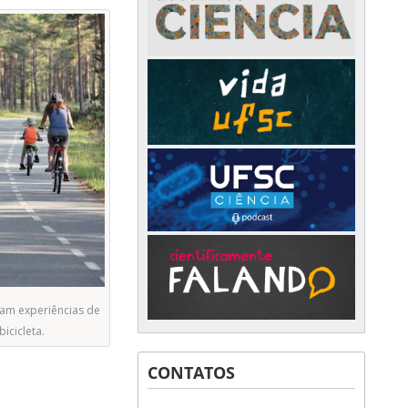
tam experiências de
icicleta.
CONTATOS