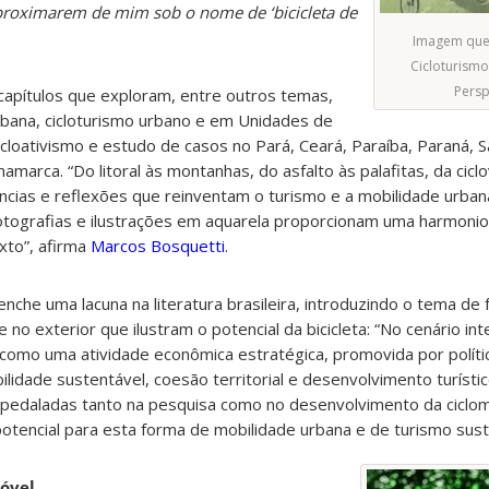
roximarem de mim sob o nome de ‘bicicleta de
Imagem que i
Cicloturismo
Persp
1 capítulos que exploram, entre outros temas,
rbana, cicloturismo urbano e em Unidades de
icloativismo e estudo de casos no Pará, Ceará, Paraíba, Paraná, S
amarca. “Do litoral às montanhas, do asfalto às palafitas, da ciclov
ências e reflexões que reinventam o turismo e a mobilidade urban
tografias e ilustrações em aquarela proporcionam uma harmonio
exto”, afirma
Marcos Bosquetti
.
enche uma lacuna na literatura brasileira, introduzindo o tema d
 e no exterior que ilustram o potencial da bicicleta: “No cenário int
u como uma atividade econômica estratégica, promovida por políti
lidade sustentável, coesão territorial e desenvolvimento turístico
pedaladas tanto na pesquisa como no desenvolvimento da ciclom
tencial para esta forma de mobilidade urbana e de turismo sust
óvel