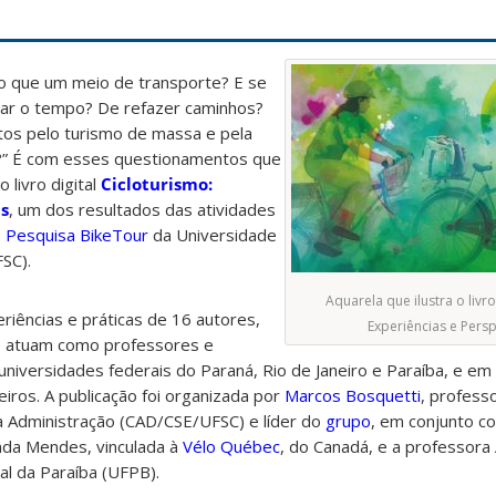
 do que um meio de transporte? E se
tar o tempo? De refazer caminhos?
tos pelo turismo de massa e pela
s?” É com esses questionamentos que
o livro
digital
Cicloturismo:
as
, um dos resultados das atividades
 Pesquisa BikeTour
da Universidade
FSC).
Aquarela que ilustra o livro
riências e práticas de 16 autores,
Experiências e Persp
e atuam como professores e
niversidades federais do Paraná, Rio de Janeiro e Paraíba, e em 
eiros.
A publicação foi o
rganizada por
Marcos Bosquetti
, profess
 Administração (CAD/CSE/UFSC) e líder do
grupo
, em conjunto c
nda Mendes, vinculada à
Vélo Québec
, do Canadá, e a professora
al da Paraíba (UFPB).