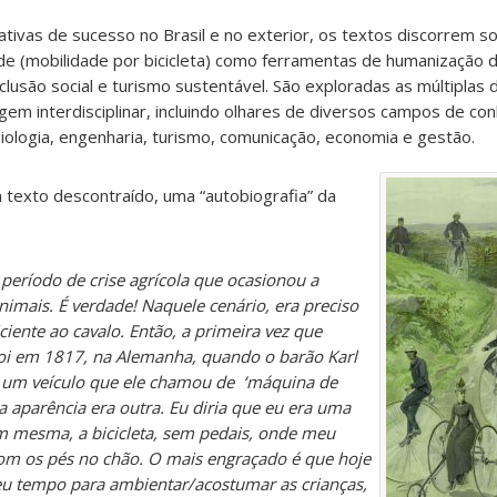
iativas de sucesso no Brasil e no exterior, os textos discorrem s
dade (mobilidade por bicicleta) como ferramentas de humanização 
inclusão social e turismo sustentável. São exploradas as múltipla
gem interdisciplinar, incluindo olhares de diversos campos de con
biologia, engenharia, turismo, comunicação, economia e gestão.
 texto descontraído, uma “autobiografia” da
eríodo de crise agrícola que ocasionou a
nimais. É verdade! Naquele cenário, era preciso
iciente ao cavalo. Então, a primeira vez que
foi em 1817, na Alemanha, quando o barão Karl
 um veículo que ele chamou de ‘máquina de
a aparência era outra. Eu diria que eu era uma
m mesma, a bicicleta, sem pedais, onde meu
m os pés no chão. O mais engraçado é que hoje
eu tempo para ambientar/acostumar as crianças,