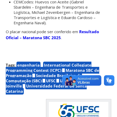
CEMCodes: Huevos con Aceite (Gabriel
Sbardelini – Engenharia de Transportes e
Logística, Michael Zevenbergen – Engenharia de
Transportes e Logística e Eduardo Cardoso –
Engenharia Naval).
O placar nacional pode ser conferido em
Resultado
Oficial – Maratona SBC 2025
.
Tags:
engenharia
International Collegiate
Programming Contest (ICPC)
Maratona SBC de
Programação
Sociedade Brasileira de
Computação (SBC)
UFSC
UFSC
Joinville
Universidade Federal de Santa
Catarina