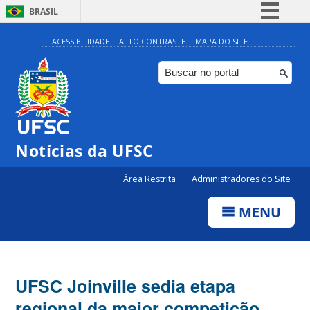
BRASIL
Simplifique!
ACESSIBILIDADE
ALTO CONTRASTE
MAPA DO SITE
Comunica BR
Participe
Acesso à informação
Legislação
Notícias da UFSC
Canais
Área Restrita
Administradores do Site
MENU
UFSC Joinville sedia etapa
regional da maior competição