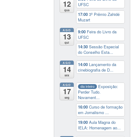
12
UFSC
qua
17:00
3º Prêmio Zahidé
Muzart
AGO
9:00
Feira do Livro da
13
UFSC
qui
14:30
Sessão Especial
do Conselho Esta...
AGO
14:00
Lançamento da
14
cinebiografia de D...
sex
AGO
Exposição:
dia inteiro
17
Perder Tudo.
Novament...
seg
16:00
Curso de formação
em Jornalismo ...
19:00
Aula Magna do
IELA: Homenagem ao...