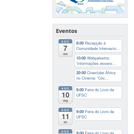
Eventos
AGO
8:00
Recepção à
7
Comunidade Internacio...
sex
10:00
Webpalestra:
‘Informações essenc...
20:00
Cineclube África
no Cinema: ‘Coc...
AGO
9:00
Feira do Livro da
10
UFSC
seg
AGO
9:00
Feira do Livro da
11
UFSC
ter
AGO
9:00
Feira do Livro da