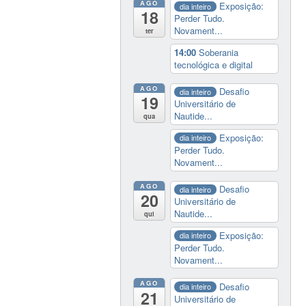
AGO
Exposição:
dia inteiro
18
Perder Tudo.
Novament...
ter
14:00
Soberania
tecnológica e digital
AGO
Desafio
dia inteiro
19
Universitário de
Nautide...
qua
Exposição:
dia inteiro
Perder Tudo.
Novament...
AGO
Desafio
dia inteiro
20
Universitário de
Nautide...
qui
Exposição:
dia inteiro
Perder Tudo.
Novament...
AGO
Desafio
dia inteiro
21
Universitário de