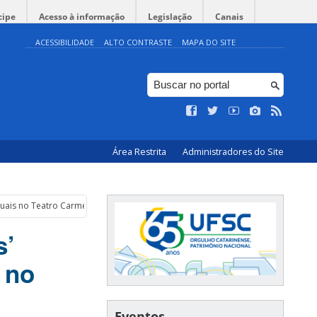
cipe
Acesso à informação
Legislação
Canais
ACESSIBILIDADE
ALTO CONTRASTE
MAPA DO SITE
Área Restrita
Administradores do Site
isuais no Teatro Carmen Fossari em setembro
s’
 no
Eventos