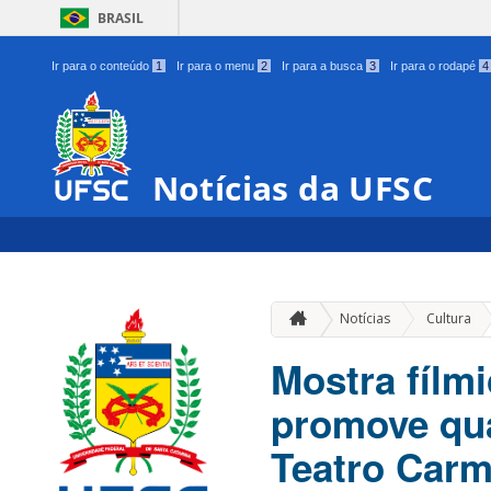
BRASIL
Ir para o conteúdo
1
Ir para o menu
2
Ir para a busca
3
Ir para o rodapé
4
Notícias da UFSC
»
Notícias
Cultura
Mostra fílmi
promove qua
Teatro Carm