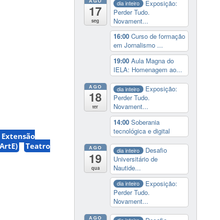
AGO
Exposição:
dia inteiro
17
Perder Tudo.
Novament...
seg
16:00
Curso de formação
em Jornalismo ...
19:00
Aula Magna do
IELA: Homenagem ao...
AGO
Exposição:
dia inteiro
18
Perder Tudo.
Novament...
ter
14:00
Soberania
tecnológica e digital
 Extensão
ArtE)
Teatro
AGO
Desafio
dia inteiro
19
Universitário de
Nautide...
qua
Exposição:
dia inteiro
Perder Tudo.
Novament...
AGO