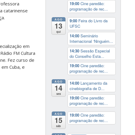
professora
19:00
Cine paredão:
programação de rec...
ma catarinense
ça.
AGO
9:00
Feira do Livro da
13
UFSC
qui
14:00
Seminário
Internacional ‘Ninguém...
ecialização em
14:30
Sessão Especial
Rádio FM Cultura
do Conselho Esta...
ine. Fez curso de
19:00
Cine paredão:
, em Cuba, e
programação de rec...
AGO
14:00
Lançamento da
14
cinebiografia de D...
sex
19:00
Cine paredão:
programação de rec...
AGO
19:00
Cine paredão:
15
programação de rec...
sáb