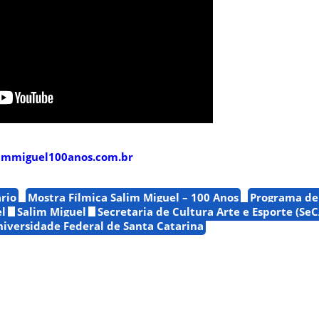
limmiguel100anos.com.br
rio
Mostra Fílmica Salim Miguel – 100 Anos
Programa de
l
Salim Miguel
Secretaria de Cultura Arte e Esporte (SeC
iversidade Federal de Santa Catarina