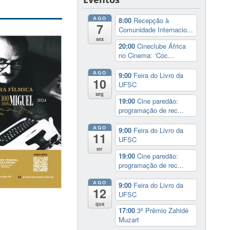
AGO
8:00
Recepção à
7
Comunidade Internacio...
sex
20:00
Cineclube África
no Cinema: ‘Coc...
AGO
9:00
Feira do Livro da
10
UFSC
seg
19:00
Cine paredão:
programação de rec...
AGO
9:00
Feira do Livro da
11
UFSC
ter
19:00
Cine paredão:
programação de rec...
AGO
9:00
Feira do Livro da
12
UFSC
qua
17:00
3º Prêmio Zahidé
Muzart