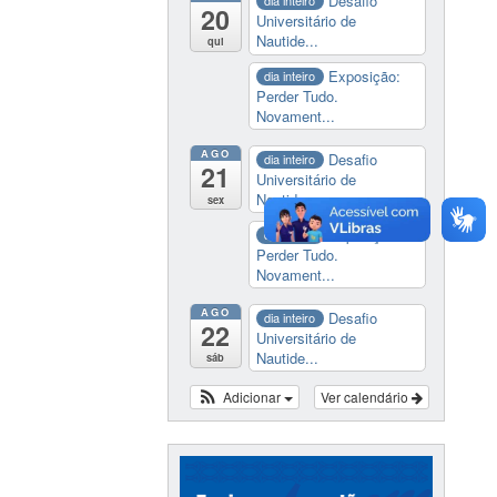
Desafio
dia inteiro
20
Universitário de
Nautide...
qui
Exposição:
dia inteiro
Perder Tudo.
Novament...
AGO
Desafio
dia inteiro
21
Universitário de
Nautide...
sex
Exposição:
dia inteiro
Perder Tudo.
Novament...
AGO
Desafio
dia inteiro
22
Universitário de
Nautide...
sáb
Adicionar
Ver calendário