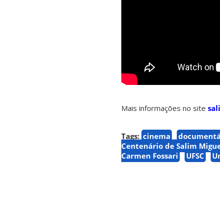
Mais informações no site
sa
Tags:
cinema
documentá
Centenário de Salim Migue
Carmen Fossari
UFSC
Un