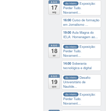
AGO
Exposição:
dia inteiro
17
Perder Tudo.
Novament...
seg
16:00
Curso de formação
em Jornalismo ...
19:00
Aula Magna do
IELA: Homenagem ao...
AGO
Exposição:
dia inteiro
18
Perder Tudo.
Novament...
ter
14:00
Soberania
tecnológica e digital
AGO
Desafio
dia inteiro
19
Universitário de
Nautide...
qua
Exposição:
dia inteiro
Perder Tudo.
Novament...