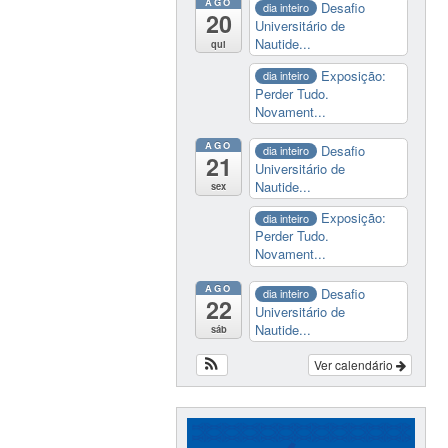
AGO
Desafio
dia inteiro
20
Universitário de
Nautide...
qui
Exposição:
dia inteiro
Perder Tudo.
Novament...
AGO
Desafio
dia inteiro
21
Universitário de
Nautide...
sex
Exposição:
dia inteiro
Perder Tudo.
Novament...
AGO
Desafio
dia inteiro
22
Universitário de
Nautide...
sáb
Ver calendário