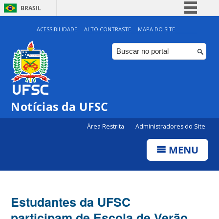
BRASIL
Simplifique!
ACESSIBILIDADE
ALTO CONTRASTE
MAPA DO SITE
Comunica BR
Participe
Acesso à informação
Legislação
Notícias da UFSC
Canais
Área Restrita
Administradores do Site
MENU
Estudantes da UFSC
participam de Escola de Verão