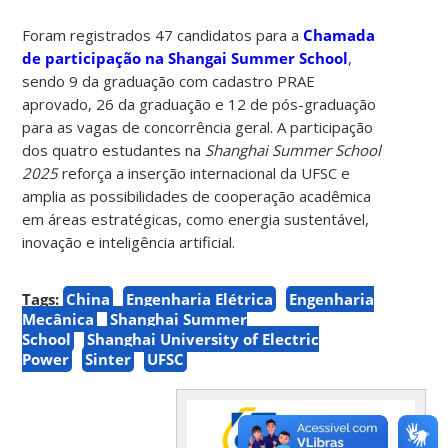
Foram registrados 47 candidatos para a
Chamada
de participação na Shangai Summer School
,
sendo 9 da graduação com cadastro PRAE
aprovado, 26 da graduação e 12 de pós-graduação
para as vagas de concorrência geral.
A participação
dos quatro estudantes na
Shanghai Summer School
2025
reforça a inserção internacional da UFSC e
amplia as possibilidades de cooperação acadêmica
em áreas estratégicas, como energia sustentável,
inovação e inteligência artificial.
Tags:
China
Engenharia Elétrica
Engenharia
Mecânica
Shanghai Summer
School
Shanghai University of Electric
Power
Sinter
UFSC