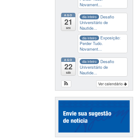
Novament...
AGO
Desafio
dia inteiro
21
Universitário de
Nautide...
sex
Exposição:
dia inteiro
Perder Tudo.
Novament...
AGO
Desafio
dia inteiro
22
Universitário de
Nautide...
sáb
Ver calendário