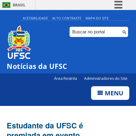
BRASIL
Simplifique!
ACESSIBILIDADE
ALTO CONTRASTE
MAPA DO SITE
Comunica BR
Participe
Acesso à informação
Legislação
Notícias da UFSC
Canais
Área Restrita
Administradores do Site
MENU
Estudante da UFSC é
premiada em evento