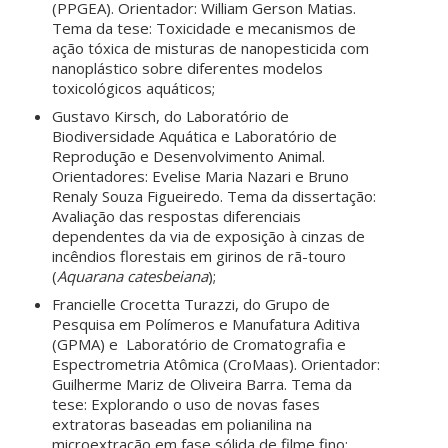
(PPGEA). Orientador: William Gerson Matias.
Tema da tese: Toxicidade e mecanismos de
ação tóxica de misturas de nanopesticida com
nanoplástico sobre diferentes modelos
toxicológicos aquáticos;
Gustavo Kirsch, do Laboratório de
Biodiversidade Aquática e Laboratório de
Reprodução e Desenvolvimento Animal.
Orientadores: Evelise Maria Nazari e Bruno
Renaly Souza Figueiredo. Tema da dissertação:
Avaliação das respostas diferenciais
dependentes da via de exposição à cinzas de
incêndios florestais em girinos de rã-touro
(
Aquarana catesbeiana
);
Francielle Crocetta Turazzi, do Grupo de
Pesquisa em Polímeros e Manufatura Aditiva
(GPMA) e Laboratório de Cromatografia e
Espectrometria Atômica (CroMaas). Orientador:
Guilherme Mariz de Oliveira Barra. Tema da
tese: Explorando o uso de novas fases
extratoras baseadas em polianilina na
microextração em fase sólida de filme fino;