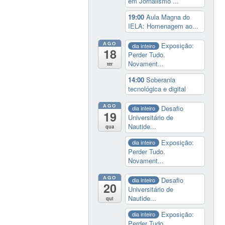
em Jornalismo ...
19:00
Aula Magna do
IELA: Homenagem ao...
AGO
Exposição:
dia inteiro
18
Perder Tudo.
Novament...
ter
14:00
Soberania
tecnológica e digital
AGO
Desafio
dia inteiro
19
Universitário de
Nautide...
qua
Exposição:
dia inteiro
Perder Tudo.
Novament...
AGO
Desafio
dia inteiro
20
Universitário de
Nautide...
qui
Exposição:
dia inteiro
Perder Tudo.