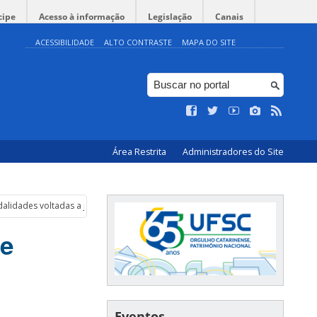
cipe
Acesso à informação
Legislação
Canais
ACESSIBILIDADE
ALTO CONTRASTE
MAPA DO SITE
Área Restrita
Administradores do Site
alidades voltadas a jovens
be
Eventos