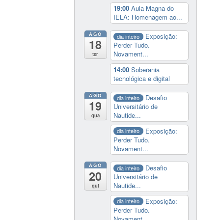
19:00
Aula Magna do
IELA: Homenagem ao...
AGO
Exposição:
dia inteiro
18
Perder Tudo.
Novament...
ter
14:00
Soberania
tecnológica e digital
AGO
Desafio
dia inteiro
19
Universitário de
Nautide...
qua
Exposição:
dia inteiro
Perder Tudo.
Novament...
AGO
Desafio
dia inteiro
20
Universitário de
Nautide...
qui
Exposição:
dia inteiro
Perder Tudo.
Novament...