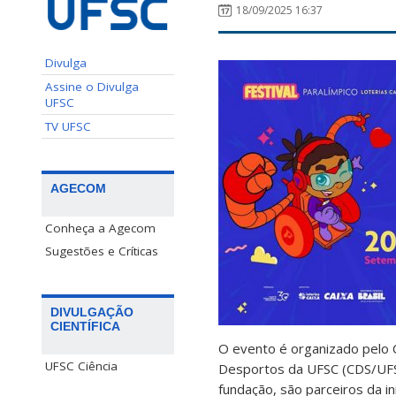
18/09/2025 16:37
Divulga
Assine o Divulga
UFSC
TV UFSC
AGECOM
Conheça a Agecom
Sugestões e Críticas
DIVULGAÇÃO
CIENTÍFICA
O evento é organizado pelo C
UFSC Ciência
Desportos da UFSC (CDS/UFSC
fundação, são parceiros da i