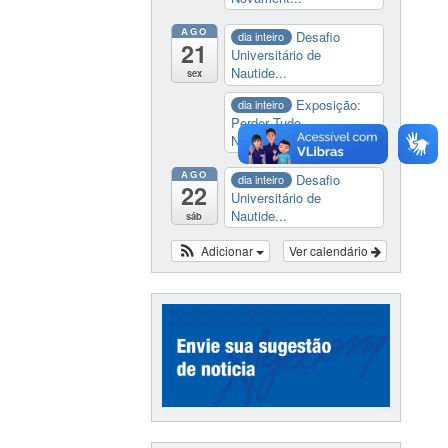
AGO
Desafio
dia inteiro
21
Universitário de
Nautide...
sex
Exposição:
dia inteiro
Perder Tudo.
Novament...
AGO
Desafio
dia inteiro
22
Universitário de
Nautide...
sáb
Adicionar
Ver calendário