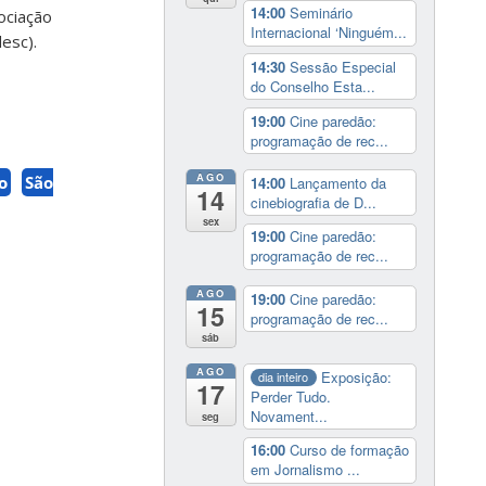
14:00
Seminário
sociação
Internacional ‘Ninguém...
esc).
14:30
Sessão Especial
do Conselho Esta...
19:00
Cine paredão:
programação de rec...
AGO
o
São
14:00
Lançamento da
14
cinebiografia de D...
sex
19:00
Cine paredão:
programação de rec...
AGO
19:00
Cine paredão:
15
programação de rec...
sáb
AGO
Exposição:
dia inteiro
17
Perder Tudo.
Novament...
seg
16:00
Curso de formação
em Jornalismo ...