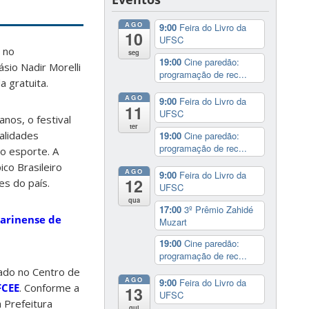
AGO
9:00
Feira do Livro da
10
UFSC
o no
seg
19:00
Cine paredão:
ásio Nadir Morelli
programação de rec...
a gratuita.
AGO
9:00
Feira do Livro da
11
UFSC
anos, o festival
ter
alidades
19:00
Cine paredão:
programação de rec...
do esporte. A
ico Brasileiro
AGO
9:00
Feira do Livro da
12
es do país.
UFSC
qua
17:00
3º Prêmio Zahidé
arinense de
Muzart
19:00
Cine paredão:
programação de rec...
iado no Centro de
AGO
9:00
Feira do Livro da
FCEE
. Conforme a
13
UFSC
 Prefeitura
qui