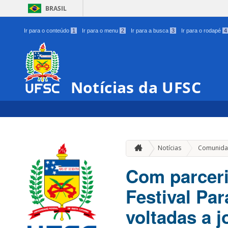
BRASIL
Ir para o conteúdo
1
Ir para o menu
2
Ir para a busca
3
Ir para o rodapé
4
Notícias da UFSC
Notícias
Comunida
Com parceri
Festival Pa
voltadas a 