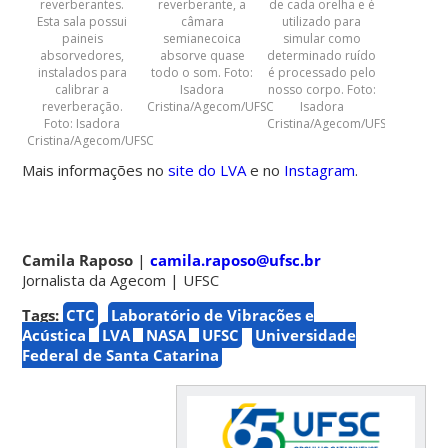
reverberantes.
reverberante, a
de cada orelha e é
Esta sala possui
câmara
utilizado para
paineis
semianecoica
simular como
absorvedores,
absorve quase
determinado ruído
instalados para
todo o som. Foto:
é processado pelo
calibrar a
Isadora
nosso corpo. Foto:
reverberação.
Cristina/Agecom/UFSC
Isadora
Foto: Isadora
Cristina/Agecom/UFSC
Cristina/Agecom/UFSC
Mais informações no
site do LVA
e no
Instagram
.
Camila Raposo
|
camila.raposo@ufsc.br
Jornalista da Agecom
| UFSC
Tags:
CTC
Laboratório de Vibrações e
Acústica
LVA
NASA
UFSC
Universidade
Federal de Santa Catarina