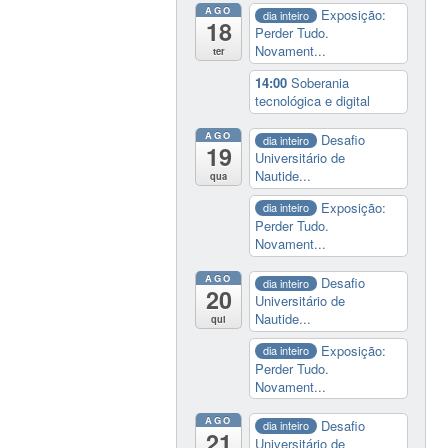
AGO
Exposição:
dia inteiro
18
Perder Tudo.
Novament...
ter
14:00
Soberania
tecnológica e digital
AGO
Desafio
dia inteiro
19
Universitário de
Nautide...
qua
Exposição:
dia inteiro
Perder Tudo.
Novament...
AGO
Desafio
dia inteiro
20
Universitário de
Nautide...
qui
Exposição:
dia inteiro
Perder Tudo.
Novament...
AGO
Desafio
dia inteiro
21
Universitário de