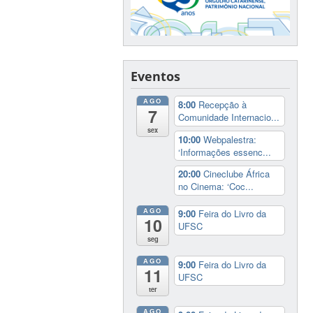
Eventos
AGO
8:00
Recepção à
7
Comunidade Internacio...
sex
10:00
Webpalestra:
‘Informações essenc...
20:00
Cineclube África
no Cinema: ‘Coc...
AGO
9:00
Feira do Livro da
10
UFSC
seg
AGO
9:00
Feira do Livro da
11
UFSC
ter
AGO