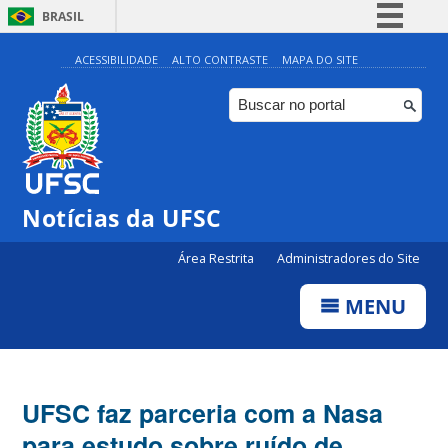
BRASIL
Simplifique!
ACESSIBILIDADE
ALTO CONTRASTE
MAPA DO SITE
Comunica BR
Participe
Acesso à informação
Legislação
Notícias da UFSC
Canais
Área Restrita
Administradores do Site
MENU
UFSC faz parceria com a Nasa
para estudo sobre ruído de