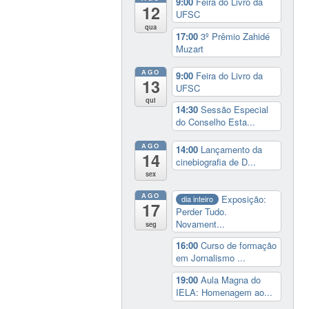
9:00
Feira do Livro da
12
UFSC
qua
17:00
3º Prêmio Zahidé
Muzart
AGO
9:00
Feira do Livro da
13
UFSC
qui
14:30
Sessão Especial
do Conselho Esta...
AGO
14:00
Lançamento da
14
cinebiografia de D...
sex
AGO
Exposição:
dia inteiro
17
Perder Tudo.
Novament...
seg
16:00
Curso de formação
em Jornalismo ...
19:00
Aula Magna do
IELA: Homenagem ao...