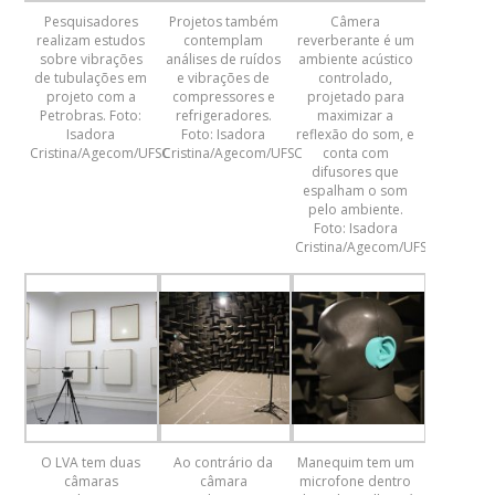
Pesquisadores
Projetos também
Câmera
realizam estudos
contemplam
reverberante é um
sobre vibrações
análises de ruídos
ambiente acústico
de tubulações em
e vibrações de
controlado,
projeto com a
compressores e
projetado para
Petrobras. Foto:
refrigeradores.
maximizar a
Isadora
Foto: Isadora
reflexão do som, e
Cristina/Agecom/UFSC
Cristina/Agecom/UFSC
conta com
difusores que
espalham o som
pelo ambiente.
Foto: Isadora
Cristina/Agecom/UFSC
O LVA tem duas
Ao contrário da
Manequim tem um
câmaras
câmara
microfone dentro