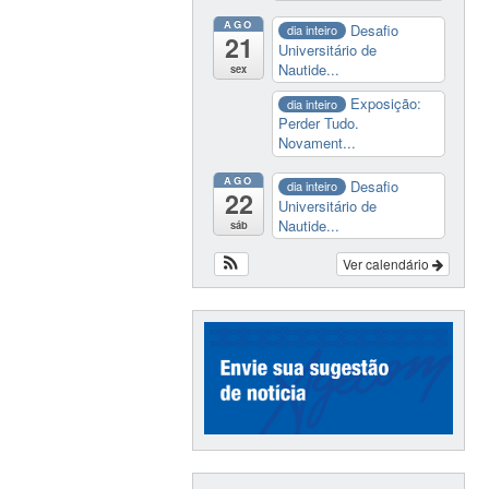
AGO
Desafio
dia inteiro
21
Universitário de
Nautide...
sex
Exposição:
dia inteiro
Perder Tudo.
Novament...
AGO
Desafio
dia inteiro
22
Universitário de
Nautide...
sáb
Ver calendário