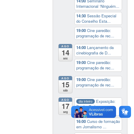
14:00
Seminário
Internacional ‘Ninguém...
14:30
Sessão Especial
do Conselho Esta...
19:00
Cine paredão:
programação de rec...
AGO
14:00
Lançamento da
14
cinebiografia de D...
sex
19:00
Cine paredão:
programação de rec...
AGO
19:00
Cine paredão:
15
programação de rec...
sáb
AGO
Exposição:
dia inteiro
17
Perder Tudo.
Novament...
seg
16:00
Curso de formação
em Jornalismo ...