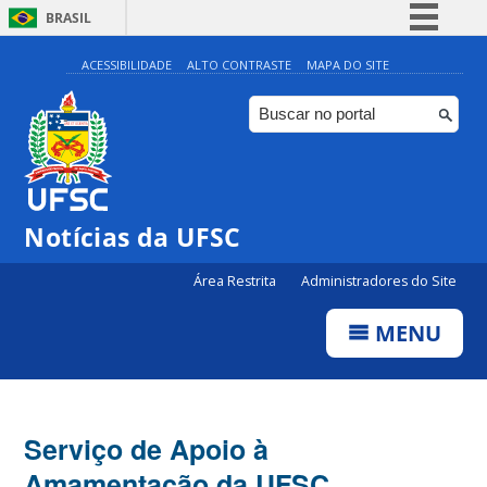
BRASIL
Simplifique!
ACESSIBILIDADE
ALTO CONTRASTE
MAPA DO SITE
Comunica BR
Participe
Acesso à informação
Legislação
Notícias da UFSC
Canais
Área Restrita
Administradores do Site
MENU
Serviço de Apoio à
Amamentação da UFSC