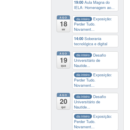
19:00
Aula Magna do
IELA: Homenagem ao...
AGO
Exposição:
dia inteiro
18
Perder Tudo.
Novament...
ter
14:00
Soberania
tecnológica e digital
AGO
Desafio
dia inteiro
19
Universitário de
Nautide...
qua
Exposição:
dia inteiro
Perder Tudo.
Novament...
AGO
Desafio
dia inteiro
20
Universitário de
Nautide...
qui
Exposição:
dia inteiro
Perder Tudo.
Novament...