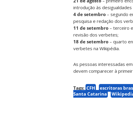
21 de agosto
– primeiro enc
introdução às desigualdades 
4 de setembro
– segundo en
pesquisa e redação dos verb
11 de setembro
– terceiro e
revisão dos verbetes;
18 de setembro
– quarto enc
verbetes na Wikipédia.
As pessoas interessadas em p
devem comparecer à primeir
Tags:
CFH
escritoras bras
Santa Catarina
Wikipedi