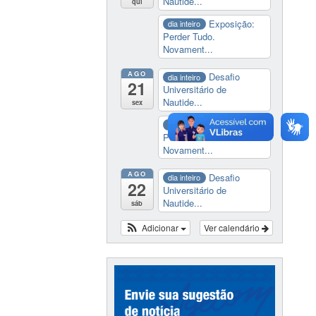
Nautide...
qui
Exposição:
dia inteiro
Perder Tudo.
Novament...
AGO
Desafio
dia inteiro
21
Universitário de
Nautide...
sex
Exposição:
dia inteiro
Perder Tudo.
Novament...
AGO
Desafio
dia inteiro
22
Universitário de
Nautide...
sáb
Adicionar
Ver calendário