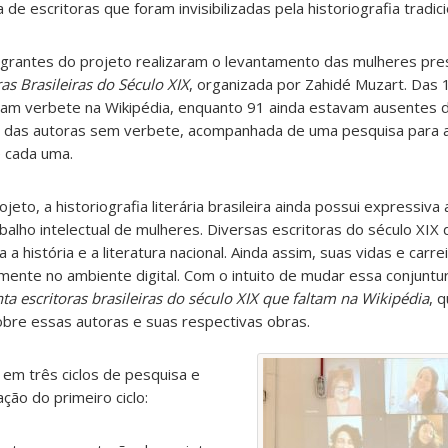
 de escritoras que foram invisibilizadas pela historiografia tradici
grantes do projeto realizaram o levantamento das mulheres pre
ras Brasileiras do Século XIX
, organizada por
Zahidé Muzart
. Das 
nham verbete na Wikipédia, enquanto 91 ainda estavam ausentes 
ção das autoras sem verbete, acompanhada de uma pesquisa para a
e cada uma.
eto, a historiografia literária brasileira ainda possui expressiva
abalho intelectual de mulheres. Diversas escritoras do século XIX
ra a história e a literatura nacional. Ainda assim, suas vidas e ca
ente no ambiente digital. Com o intuito de mudar essa conjuntu
ta escritoras brasileiras do século XIX que faltam na Wikipédia
, q
bre essas autoras e suas respectivas obras.
em três ciclos de pesquisa e
ção do primeiro ciclo: