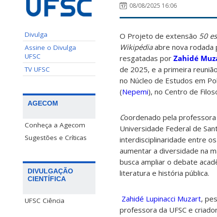
08/08/2025 16:06
Divulga
O Projeto
de extensão
50 es
Wikipédia
abre nova rodada 
Assine o Divulga
UFSC
resgatadas por
Zahidé Muz
de 2025, e a primeira reuni
TV UFSC
no Núcleo de Estudos em Pol
(
Nepemi
)
, no Centro de Filo
AGECOM
C
oordenado pela professor
Conheça a Agecom
Universidade Federal de Sant
Sugestões e Críticas
interdisciplinaridade entre o
aumentar a diversidade na mai
busca ampliar o debate acad
DIVULGAÇÃO
literatura e história pública.
CIENTÍFICA
Zahidé Lupinacci Muzart
, pe
UFSC Ciência
professora da UFSC e criador