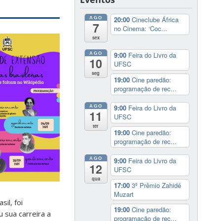
AGO
20:00
Cineclube África
7
no Cinema: ‘Coc...
sex
AGO
9:00
Feira do Livro da
10
UFSC
seg
19:00
Cine paredão:
programação de rec...
AGO
9:00
Feira do Livro da
11
UFSC
ter
19:00
Cine paredão:
programação de rec...
AGO
9:00
Feira do Livro da
12
UFSC
qua
17:00
3º Prêmio Zahidé
Muzart
il, foi
19:00
Cine paredão:
 sua carreira a
programação de rec...