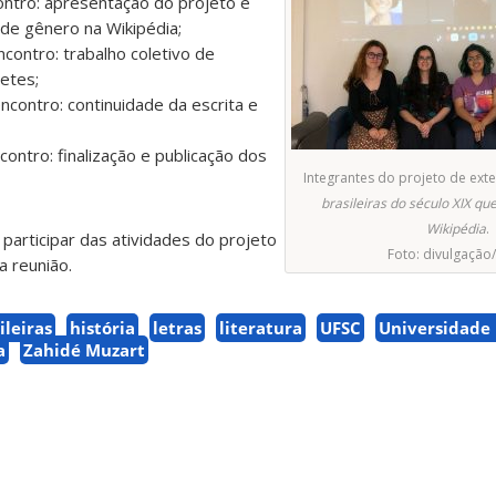
ontro: apresentação do projeto e
de gênero na Wikipédia;
contro: trabalho coletivo de
etes;
ncontro: continuidade da escrita e
ontro: finalização e publicação dos
Integrantes do projeto de ex
brasileiras do século XIX qu
Wikipédia
.
articipar das atividades do projeto
Foto: divulgação
a reunião.
ileiras
história
letras
literatura
UFSC
Universidade 
a
Zahidé Muzart