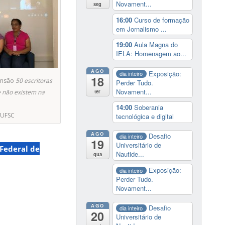
Novament...
seg
16:00
Curso de formação
em Jornalismo ...
19:00
Aula Magna do
IELA: Homenagem ao...
AGO
Exposição:
dia inteiro
18
tensão
50 escritoras
Perder Tudo.
Novament...
e não existem na
ter
14:00
Soberania
/UFSC
tecnológica e digital
AGO
Desafio
dia inteiro
19
Universitário de
Federal de
Nautide...
qua
Exposição:
dia inteiro
Perder Tudo.
Novament...
AGO
Desafio
dia inteiro
20
Universitário de