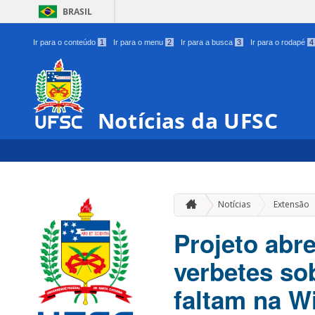
BRASIL
Ir para o conteúdo
1
Ir para o menu
2
Ir para a busca
3
Ir para o rodapé
4
Notícias da UFSC
Notícias
Extensão
Projeto abr
verbetes sob
faltam na W