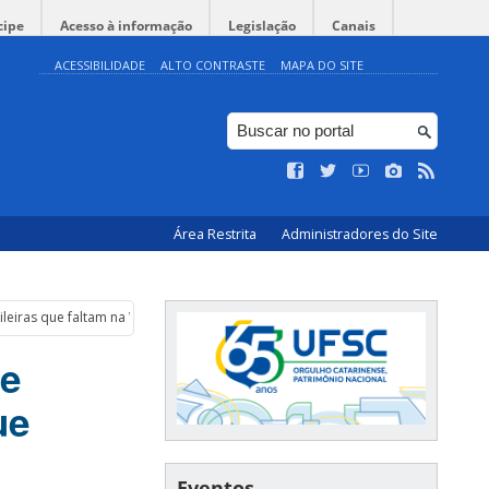
cipe
Acesso à informação
Legislação
Canais
ACESSIBILIDADE
ALTO CONTRASTE
MAPA DO SITE
Área Restrita
Administradores do Site
leiras que faltam na Wikipédia
de
ue
Eventos