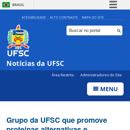
BRASIL
Simplifique!
ACESSIBILIDADE
ALTO CONTRASTE
MAPA DO SITE
Comunica BR
Participe
Acesso à informação
Legislação
Notícias da UFSC
Canais
Área Restrita
Administradores do Site
MENU
Grupo da UFSC que promove
proteínas alternativas e