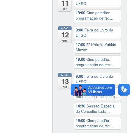
11
UFSC
ter
19:00
Cine paredão:
programação de rec...
AGO
9:00
Feira do Livro da
12
UFSC
qua
17:00
3º Prêmio Zahidé
Muzart
19:00
Cine paredão:
programação de rec...
AGO
9:00
Feira do Livro da
13
UFSC
qui
14:00
Seminário
Internacional ‘Ninguém...
14:30
Sessão Especial
do Conselho Esta...
19:00
Cine paredão:
programação de rec...