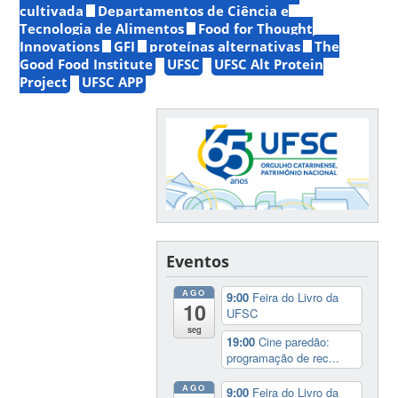
cultivada
Departamentos de Ciência e
Tecnologia de Alimentos
Food for Thought
Innovations
GFI
proteínas alternativas
The
Good Food Institute
UFSC
UFSC Alt Protein
Project
UFSC APP
Eventos
AGO
9:00
Feira do Livro da
10
UFSC
seg
19:00
Cine paredão:
programação de rec...
AGO
9:00
Feira do Livro da