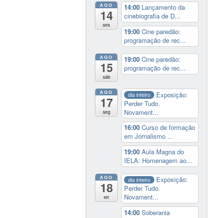
AGO
14:00
Lançamento da
14
cinebiografia de D...
sex
19:00
Cine paredão:
programação de rec...
AGO
19:00
Cine paredão:
15
programação de rec...
sáb
AGO
Exposição:
dia inteiro
17
Perder Tudo.
Novament...
seg
16:00
Curso de formação
em Jornalismo ...
19:00
Aula Magna do
IELA: Homenagem ao...
AGO
Exposição:
dia inteiro
18
Perder Tudo.
Novament...
ter
14:00
Soberania