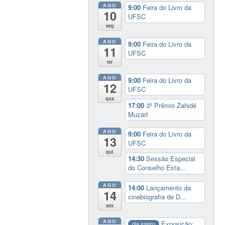
AGO
9:00
Feira do Livro da
10
UFSC
seg
AGO
9:00
Feira do Livro da
11
UFSC
ter
AGO
9:00
Feira do Livro da
12
UFSC
qua
17:00
3º Prêmio Zahidé
Muzart
AGO
9:00
Feira do Livro da
13
UFSC
qui
14:30
Sessão Especial
do Conselho Esta...
AGO
14:00
Lançamento da
14
cinebiografia de D...
sex
AGO
Exposição:
dia inteiro