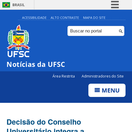
BRASIL
Simplifique!
ACESSIBILIDADE
ALTO CONTRASTE
MAPA DO SITE
Comunica BR
Participe
Acesso à informação
Legislação
Notícias da UFSC
Canais
Área Restrita
Administradores do Site
MENU
Decisão do Conselho
Universitário integra a