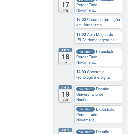
17
Perder Tudo.
Novament...
seg
16:00
Curso de formação
em Jornalismo ...
19:00
Aula Magna do
IELA: Homenagem ao...
AGO
Exposição:
dia inteiro
18
Perder Tudo.
Novament...
ter
14:00
Soberania
tecnológica e digital
AGO
Desafio
dia inteiro
19
Universitário de
Nautide...
qua
Exposição:
dia inteiro
Perder Tudo.
Novament...
AGO
Desafio
dia inteiro