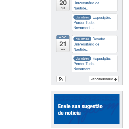
20
Universitário de
Nautide...
qui
Exposição:
dia inteiro
Perder Tudo.
Novament...
AGO
Desafio
dia inteiro
21
Universitário de
Nautide...
sex
Exposição:
dia inteiro
Perder Tudo.
Novament...
Ver calendário