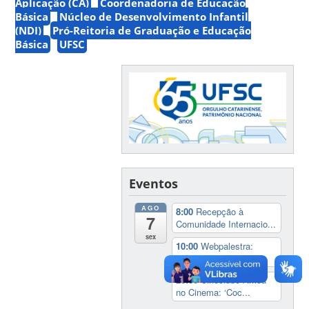
Aplicação (CA)
Coordenadoria de Educação
Básica
Núcleo de Desenvolvimento Infantil
(NDI)
Pró-Reitoria de Graduação e Educação
Básica
UFSC
Eventos
AGO
8:00
Recepção à
7
Comunidade Internacio...
sex
10:00
Webpalestra:
‘Informações essenc...
20:00
Cineclube África
no Cinema: ‘Coc...