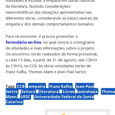
atividades é estudar a empatia em obras clássicas
da literatura, fazendo considerações
neurocientíficas das situações apresentadas nas
diferentes obras, considerando as bases neurais da
empatia e dos demais comportamentos humanos.
Para se inscrever, é preciso preencher o
formulário on-line
, no qual consta o cronograma
de atividades e mais informações sobre o projeto.
Os encontros serão realizados de forma presencial,
a cada 15 dias, a partir de 21 de agosto, das 12h10
às 13h10, no CCB. As obras estudadas serão de
Franz Kafka, Thomas Mann e Jean-Paul Sartre.
Tags:
CCB
empatia
Franz Kafka
Jean-Paul
Sartre
leitura
literatura
Livros
psicologia
Thoma
Mann
UFSC
Universidade Federal de Santa
Catarina