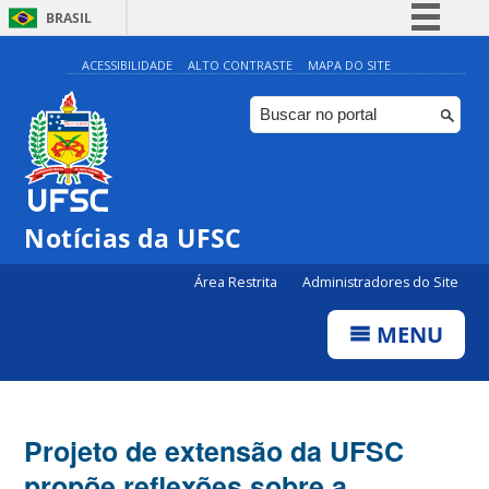
BRASIL
Simplifique!
ACESSIBILIDADE
ALTO CONTRASTE
MAPA DO SITE
Comunica BR
Participe
Acesso à informação
Legislação
Notícias da UFSC
Canais
Área Restrita
Administradores do Site
MENU
Projeto de extensão da UFSC
propõe reflexões sobre a