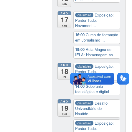
sáb
AGO
Exposição:
dia inteiro
17
Perder Tudo.
Novament...
seg
16:00
Curso de formação
em Jornalismo ...
19:00
Aula Magna do
IELA: Homenagem ao...
AGO
Exposição:
dia inteiro
18
Perder Tudo.
Novament...
ter
14:00
Soberania
tecnológica e digital
AGO
Desafio
dia inteiro
19
Universitário de
Nautide...
qua
Exposição:
dia inteiro
Perder Tudo.