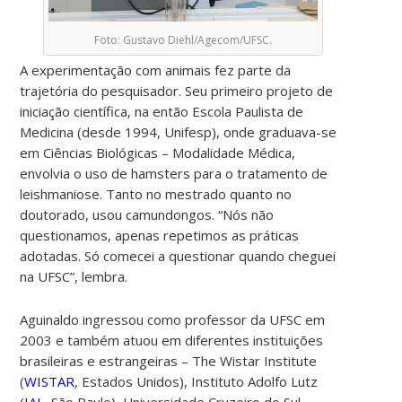
Foto: Gustavo Diehl/Agecom/UFSC.
A experimentação com animais fez parte da
trajetória do pesquisador. Seu primeiro projeto de
iniciação científica, na então Escola Paulista de
Medicina (desde 1994, Unifesp), onde graduava-se
em Ciências Biológicas – Modalidade Médica,
envolvia o uso de hamsters para o tratamento de
leishmaniose. Tanto no mestrado quanto no
doutorado, usou camundongos. “Nós não
questionamos,
apenas
repetimos
as práticas
adotadas
. Só comecei a questionar quando cheguei
na UFSC”, lembra.
Aguinaldo ingressou como professor da UFSC em
2003 e também atuou em diferentes instituições
brasileiras e estrangeiras – The Wistar Institute
(
WISTAR
, Estados Unidos), Instituto Adolfo Lutz
(
IAL
, São Paulo), Universidade Cruzeiro do Sul