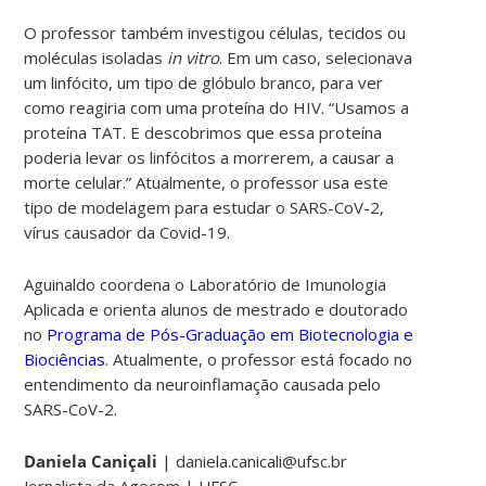
O professor também investigou células, tecidos ou
moléculas isoladas
in vitro
. Em um caso, selecionava
um linfócito, um tipo de glóbulo branco, para ver
como reagiria com uma proteína do HIV. “Usamos a
proteína TAT. E descobrimos que essa proteína
poderia levar os linfócitos a morrerem, a causar a
morte celular.” Atualmente, o professor usa este
tipo de modelagem para estudar o SARS-CoV-2,
vírus causador da Covid-19.
Aguinaldo
coordena o Laboratório de Imunologia
Aplicada e orienta alunos de mestrado e doutorado
no
Programa de Pós-Graduação em Biotecnologia e
Biociências
. Atualmente, o professor está focado no
entendimento da neuroinflamação causada pelo
SARS-CoV-2.
Daniela Caniçali
| daniela.canicali@ufsc.br
Jornalista da Agecom | UFSC