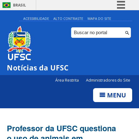
BRASIL
Simplifique!
ACESSIBILIDADE
ALTO CONTRASTE
MAPA DO SITE
Comunica BR
Participe
Acesso à informação
Legislação
Notícias da UFSC
Canais
Área Restrita
Administradores do Site
MENU
Professor da UFSC questiona
o uso de animais em