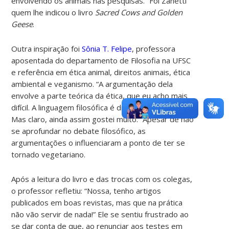
envolvendo os animais nas pesquisas.” Foi Zanetti
quem lhe indicou o livro
Sacred Cows and Golden
Geese
.
Outra inspiração foi
Sônia T. Felipe
, professora
aposentada do departamento de Filosofia na UFSC
e referência em ética animal, direitos animais, ética
ambiental e veganismo. “A argumentação dela
envolve a parte teórica da ética, que eu acho mais
difícil. A linguagem filosófica é diferente da minha.
Mas claro, ainda assim gostei muito.” Apesar de não
se aprofundar no debate filosófico, as
argumentações o influenciaram a ponto de ter se
tornado vegetariano.
Após a leitura do livro e das trocas com os colegas,
o professor refletiu: “Nossa, tenho artigos
publicados em boas revistas, mas que
na prática
não vão servir de nada!” Ele se sentiu frustrado ao
se dar conta de que, ao renunciar aos testes em