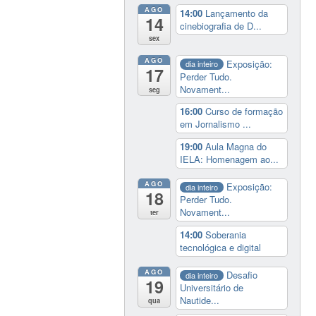
AGO
14:00
Lançamento da
14
cinebiografia de D...
sex
AGO
Exposição:
dia inteiro
17
Perder Tudo.
Novament...
seg
16:00
Curso de formação
em Jornalismo ...
19:00
Aula Magna do
IELA: Homenagem ao...
AGO
Exposição:
dia inteiro
18
Perder Tudo.
Novament...
ter
14:00
Soberania
tecnológica e digital
AGO
Desafio
dia inteiro
19
Universitário de
Nautide...
qua