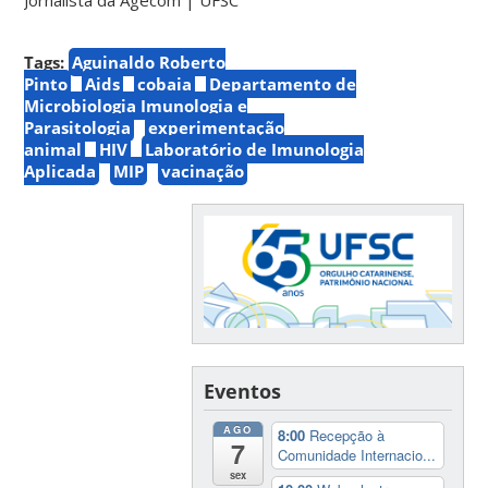
Tags:
Aguinaldo Roberto
Pinto
Aids
cobaia
Departamento de
Microbiologia Imunologia e
Parasitologia
experimentação
animal
HIV
Laboratório de Imunologia
Aplicada
MIP
vacinação
Eventos
AGO
8:00
Recepção à
7
Comunidade Internacio...
sex