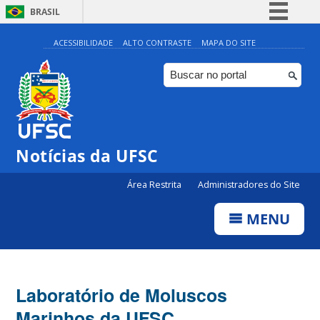
BRASIL
Simplifique!
ACESSIBILIDADE
ALTO CONTRASTE
MAPA DO SITE
Comunica BR
Participe
Acesso à informação
Legislação
Notícias da UFSC
Canais
Área Restrita
Administradores do Site
MENU
Laboratório de Moluscos
Marinhos da UFSC