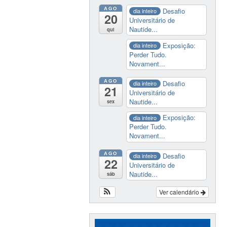
AGO
Desafio
dia inteiro
20
Universitário de
Nautide...
qui
Exposição:
dia inteiro
Perder Tudo.
Novament...
AGO
Desafio
dia inteiro
21
Universitário de
Nautide...
sex
Exposição:
dia inteiro
Perder Tudo.
Novament...
AGO
Desafio
dia inteiro
22
Universitário de
Nautide...
sáb
Ver calendário