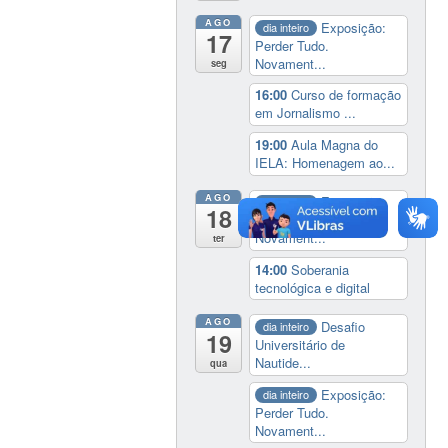
AGO
Exposição:
dia inteiro
17
Perder Tudo.
Novament...
seg
16:00
Curso de formação
em Jornalismo ...
19:00
Aula Magna do
IELA: Homenagem ao...
AGO
Exposição:
dia inteiro
18
Perder Tudo.
Novament...
ter
14:00
Soberania
tecnológica e digital
AGO
Desafio
dia inteiro
19
Universitário de
Nautide...
qua
Exposição:
dia inteiro
Perder Tudo.
Novament...