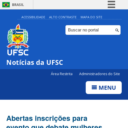
BRASIL
Simplifique!
ACESSIBILIDADE
ALTO CONTRASTE
MAPA DO SITE
Comunica BR
Participe
Acesso à informação
Legislação
Notícias da UFSC
Canais
Área Restrita
Administradores do Site
MENU
Abertas inscrições para
evento que debate mulheres