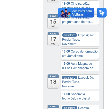
sex
19:00
Cine paredão:
programação de rec...
AGO
19:00
Cine paredão:
15
programação de rec...
sáb
AGO
Exposição:
dia inteiro
17
Perder Tudo.
Novament...
seg
16:00
Curso de formação
em Jornalismo ...
19:00
Aula Magna do
IELA: Homenagem ao...
AGO
Exposição:
dia inteiro
18
Perder Tudo.
Novament...
ter
14:00
Soberania
tecnológica e digital
AGO
Desafio
dia inteiro