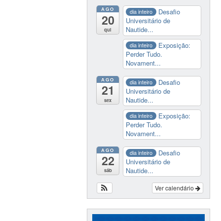
AGO
Desafio
dia inteiro
20
Universitário de
Nautide...
qui
Exposição:
dia inteiro
Perder Tudo.
Novament...
AGO
Desafio
dia inteiro
21
Universitário de
Nautide...
sex
Exposição:
dia inteiro
Perder Tudo.
Novament...
AGO
Desafio
dia inteiro
22
Universitário de
Nautide...
sáb
Ver calendário