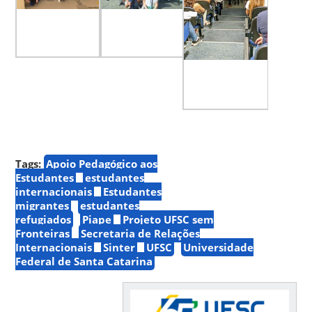
Tags:
Apoio Pedagógico aos
Estudantes
estudantes
internacionais
Estudantes
migrantes
estudantes
refugiados
Piape
Projeto UFSC sem
Fronteiras
Secretaria de Relações
Internacionais
Sinter
UFSC
Universidade
Federal de Santa Catarina