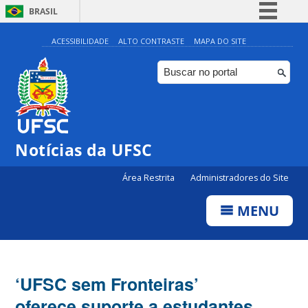
BRASIL
Simplifique!
ACESSIBILIDADE
ALTO CONTRASTE
MAPA DO SITE
Comunica BR
Participe
Acesso à informação
Legislação
Notícias da UFSC
Canais
Área Restrita
Administradores do Site
MENU
‘UFSC sem Fronteiras’
oferece suporte a estudantes