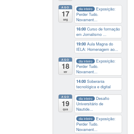
AGO
Exposição:
dia inteiro
17
Perder Tudo.
Novament...
seg
16:00
Curso de formação
em Jornalismo ...
19:00
Aula Magna do
IELA: Homenagem ao...
AGO
Exposição:
dia inteiro
18
Perder Tudo.
Novament...
ter
14:00
Soberania
tecnológica e digital
AGO
Desafio
dia inteiro
19
Universitário de
Nautide...
qua
Exposição:
dia inteiro
Perder Tudo.
Novament...