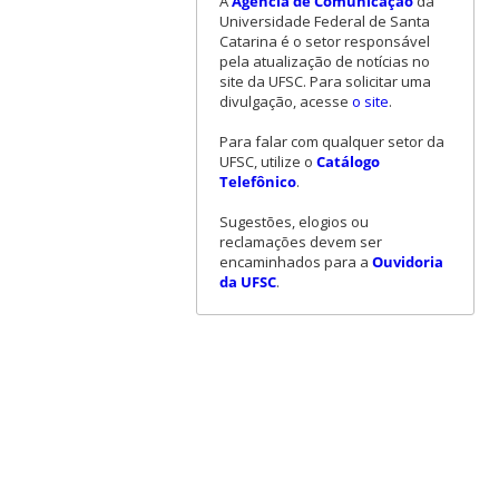
A
Agência de Comunicação
da
Universidade Federal de Santa
Catarina é o setor responsável
pela atualização de notícias no
site da UFSC. Para solicitar uma
divulgação, acesse
o site
.
Para falar com qualquer setor da
UFSC, utilize o
Catálogo
Telefônico
.
Sugestões, elogios ou
reclamações devem ser
encaminhados para a
Ouvidoria
da UFSC
.