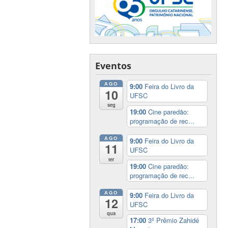
Eventos
AGO
9:00
Feira do Livro da
10
UFSC
seg
19:00
Cine paredão:
programação de rec...
AGO
9:00
Feira do Livro da
11
UFSC
ter
19:00
Cine paredão:
programação de rec...
AGO
9:00
Feira do Livro da
12
UFSC
qua
17:00
3º Prêmio Zahidé