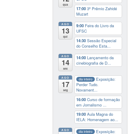
qua
17:00
3º Prêmio Zahidé
Muzart
AGO
9:00
Feira do Livro da
13
UFSC
qui
14:30
Sessão Especial
do Conselho Esta...
AGO
14:00
Lançamento da
14
cinebiografia de D...
sex
AGO
Exposição:
dia inteiro
17
Perder Tudo.
Novament...
seg
16:00
Curso de formação
em Jornalismo ...
19:00
Aula Magna do
IELA: Homenagem ao...
AGO
Exposição:
dia inteiro