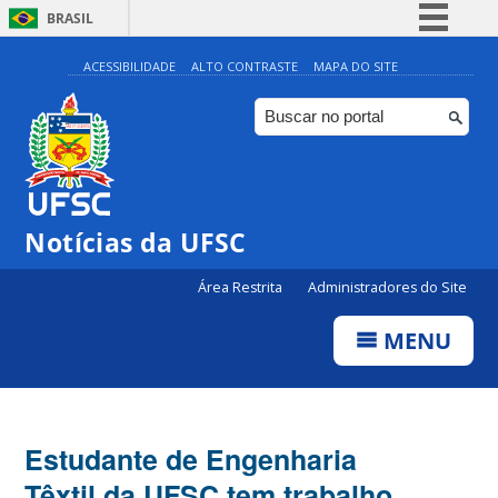
BRASIL
Simplifique!
ACESSIBILIDADE
ALTO CONTRASTE
MAPA DO SITE
Comunica BR
Participe
Acesso à informação
Legislação
Notícias da UFSC
Canais
Área Restrita
Administradores do Site
MENU
Estudante de Engenharia
Têxtil da UFSC tem trabalho