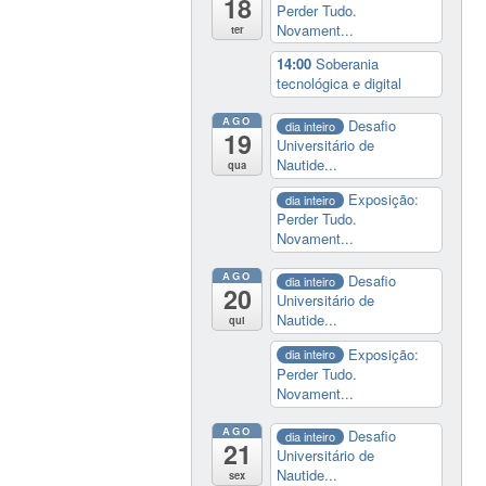
18
Perder Tudo.
Novament...
ter
14:00
Soberania
tecnológica e digital
AGO
Desafio
dia inteiro
19
Universitário de
Nautide...
qua
Exposição:
dia inteiro
Perder Tudo.
Novament...
AGO
Desafio
dia inteiro
20
Universitário de
Nautide...
qui
Exposição:
dia inteiro
Perder Tudo.
Novament...
AGO
Desafio
dia inteiro
21
Universitário de
Nautide...
sex