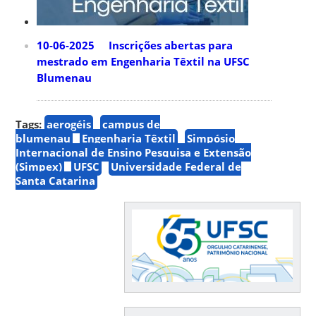
10-06-2025 Inscrições abertas para
mestrado em Engenharia Têxtil na UFSC
Blumenau
Tags:
aerogéis
campus de
blumenau
Engenharia Têxtil
Simpósio
Internacional de Ensino Pesquisa e Extensão
(Simpex)
UFSC
Universidade Federal de
Santa Catarina