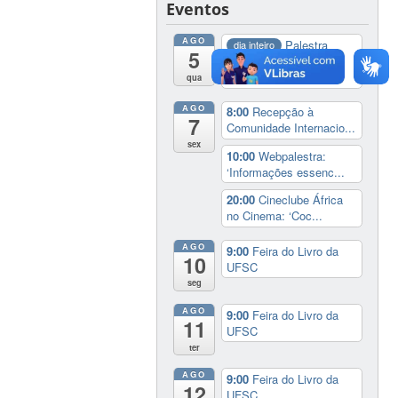
Eventos
AGO
Palestra
dia inteiro
5
‘Brasil: Nunca Mais –
o...
qua
AGO
8:00
Recepção à
7
Comunidade Internacio...
sex
10:00
Webpalestra:
‘Informações essenc...
20:00
Cineclube África
no Cinema: ‘Coc...
AGO
9:00
Feira do Livro da
10
UFSC
seg
AGO
9:00
Feira do Livro da
11
UFSC
ter
AGO
9:00
Feira do Livro da
12
UFSC