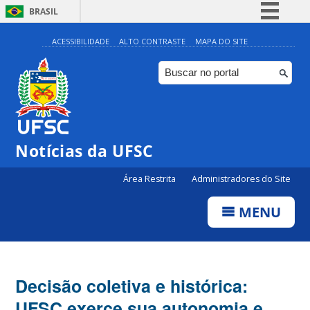
BRASIL
Simplifique!
ACESSIBILIDADE
ALTO CONTRASTE
MAPA DO SITE
Comunica BR
Participe
Acesso à informação
Legislação
Notícias da UFSC
Canais
Área Restrita
Administradores do Site
MENU
Decisão coletiva e histórica:
UFSC exerce sua autonomia e