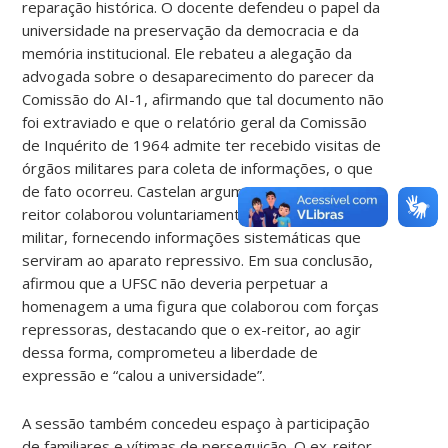
reparação histórica. O docente defendeu o papel da
universidade na preservação da democracia e da
memória institucional. Ele rebateu a alegação da
advogada sobre o desaparecimento do parecer da
Comissão do AI-1, afirmando que tal documento não
foi extraviado e que o relatório geral da Comissão
de Inquérito de 1964 admite ter recebido visitas de
órgãos militares para coleta de informações, o que
de fato ocorreu. Castelan argumentou que o ex-
reitor colaborou voluntariamente com o regime
militar, fornecendo informações sistemáticas que
serviram ao aparato repressivo. Em sua conclusão,
afirmou que a UFSC não deveria perpetuar a
homenagem a uma figura que colaborou com forças
repressoras, destacando que o ex-reitor, ao agir
dessa forma, comprometeu a liberdade de
expressão e “calou a universidade”.
A sessão também concedeu espaço à participação
de familiares e vítimas de perseguição. O ex-reitor