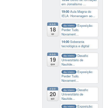
em Jornalismo ...
19:00
Aula Magna do
IELA: Homenagem ao...
AGO
Exposição:
dia inteiro
18
Perder Tudo.
Novament...
ter
14:00
Soberania
tecnológica e digital
AGO
Desafio
dia inteiro
19
Universitário de
Nautide...
qua
Exposição:
dia inteiro
Perder Tudo.
Novament...
AGO
Desafio
dia inteiro
20
Universitário de
Nautide...
qui
Exposição:
dia inteiro