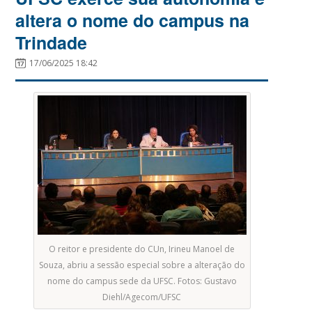
altera o nome do campus na
Trindade
17/06/2025 18:42
O reitor e presidente do CUn, Irineu Manoel de
Souza, abriu a sessão especial sobre a alteração do
nome do campus sede da UFSC. Fotos: Gustavo
Diehl/Agecom/UFSC