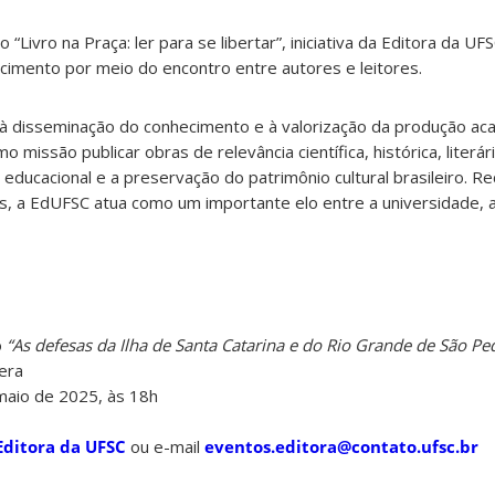
 “Livro na Praça: ler para se libertar”, iniciativa da Editora da U
imento por meio do encontro entre autores e leitores.
à disseminação do conhecimento e à valorização da produção acad
issão publicar obras de relevância científica, histórica, literária
educacional e a preservação do patrimônio cultural brasileiro. R
s, a EdUFSC atua como um importante elo entre a universidade, 
o
“As defesas da Ilha de Santa Catarina e do Rio Grande de São P
era
 maio de 2025, às 18h
Editora da UFSC
ou e-mail
eventos.editora@contato.ufsc.br