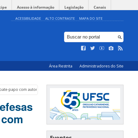
cipe
Acesso à informação
Legislação
Canais
ACESSIBILIDADE
ALTO CONTRASTE
MAPA DO SITE
Área Restrita
Administradores do Site
e bate-papo com autor
efesas
o com
Eventos