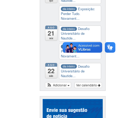
Nautide...
qui
Exposição:
dia inteiro
Perder Tudo.
Novament...
AGO
Desafio
dia inteiro
21
Universitário de
Nautide...
sex
Exposição:
dia inteiro
Perder Tudo.
Novament...
AGO
Desafio
dia inteiro
22
Universitário de
Nautide...
sáb
Adicionar
Ver calendário