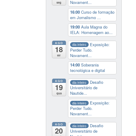
Novament...
seg
16:00
Curso de formação
em Jornalismo ...
19:00
Aula Magna do
IELA: Homenagem ao...
AGO
Exposição:
dia inteiro
18
Perder Tudo.
Novament...
ter
14:00
Soberania
tecnológica e digital
AGO
Desafio
dia inteiro
19
Universitário de
Nautide...
qua
Exposição:
dia inteiro
Perder Tudo.
Novament...
AGO
Desafio
dia inteiro
20
Universitário de