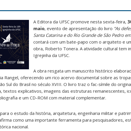
A Editora da UFSC promove nesta sexta-feira,
3
maio
, evento de apresentação do livro
“As defe
Santa Catarina e do Rio Grande de São Pedro e
contará com um bate-papo com o arquiteto e u
obra, Roberto Tonera. A atividade cultural tem in
Igrejinha da UFSC.
A obra resgata um manuscrito histórico elabor
reia Rangel, oferecendo um rico acervo documental sobre as trop
ão Sul do Brasil no século XVIII. O livro traz o fac-símile do orig
a, textos explicativos, imagens das estruturas remanescentes, ic
bibliografia e um CD-ROM com material complementar.
para o estudo da história, arquitetura, engenharia militar e patrim
afirma como uma importante ferramenta para pesquisadores, es
órica nacional.