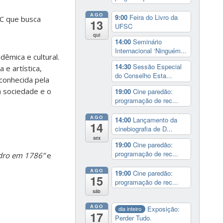
AGO
9:00
Feira do Livro da
FSC que busca
13
UFSC
qui
14:00
Seminário
Internacional ‘Ninguém...
êmica e cultural.
14:30
Sessão Especial
 e artística,
do Conselho Esta...
econhecida pela
a sociedade e o
19:00
Cine paredão:
programação de rec...
AGO
14:00
Lançamento da
14
cinebiografia de D...
sex
19:00
Cine paredão:
programação de rec...
edro em 1786”
e
AGO
19:00
Cine paredão:
15
programação de rec...
sáb
AGO
Exposição:
dia inteiro
17
Perder Tudo.