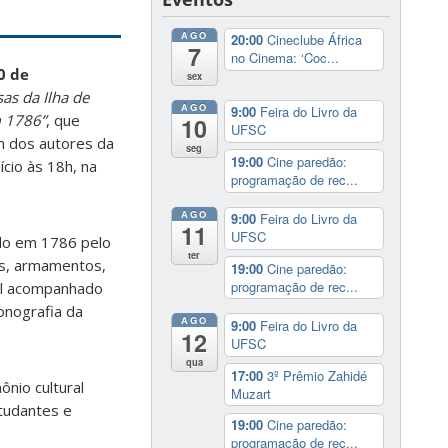
AGO
20:00
Cineclube África
7
no Cinema: ‘Coc...
0 de
sex
sas da Ilha de
AGO
9:00
Feira do Livro da
m 1786”
, que
10
UFSC
m dos autores da
seg
19:00
Cine paredão:
ício às 18h, na
programação de rec...
AGO
9:00
Feira do Livro da
11
UFSC
ado em 1786 pelo
ter
as, armamentos,
19:00
Cine paredão:
programação de rec...
inal acompanhado
onografia da
AGO
9:00
Feira do Livro da
12
UFSC
qua
17:00
3º Prêmio Zahidé
ônio cultural
Muzart
tudantes e
19:00
Cine paredão:
programação de rec...