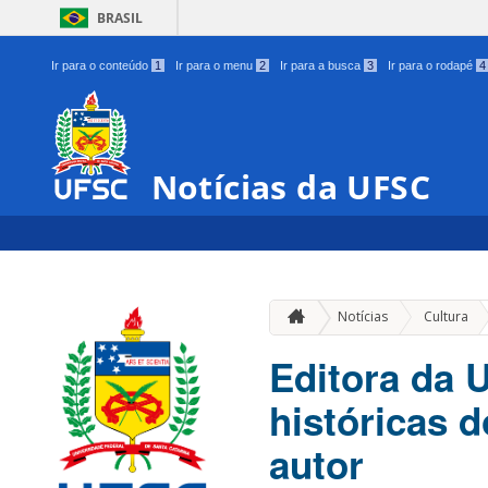
BRASIL
Ir para o conteúdo
1
Ir para o menu
2
Ir para a busca
3
Ir para o rodapé
4
Notícias da UFSC
»
Notícias
Cultura
Editora da 
históricas 
autor