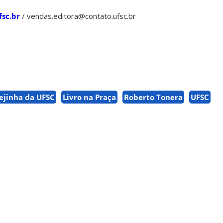
fsc.br
/ vendas.editora@contato.ufsc.br
rejinha da UFSC
Livro na Praça
Roberto Tonera
UFSC