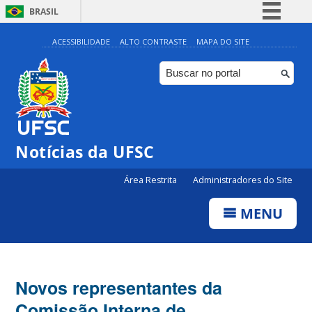
BRASIL
Simplifique!
ACESSIBILIDADE
ALTO CONTRASTE
MAPA DO SITE
Comunica BR
Participe
Acesso à informação
Legislação
Notícias da UFSC
Canais
Área Restrita
Administradores do Site
MENU
Novos representantes da
Comissão Interna de