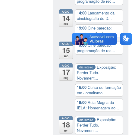
programação de rec...
AGO
14:00
Lançamento da
14
cinebiografia de D...
sex
19:00
Cine paredão:
programação de rec...
AGO
19:00
Cine paredão:
15
programação de rec...
sáb
AGO
Exposição:
dia inteiro
17
Perder Tudo.
Novament...
seg
16:00
Curso de formação
em Jornalismo ...
19:00
Aula Magna do
IELA: Homenagem ao...
AGO
Exposição:
dia inteiro
18
Perder Tudo.
Novament...
ter