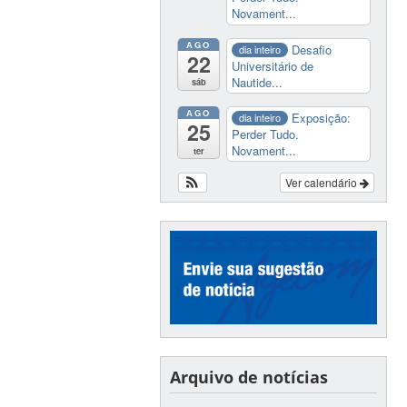
Novament...
AGO
Desafio
dia inteiro
22
Universitário de
Nautide...
sáb
AGO
Exposição:
dia inteiro
25
Perder Tudo.
Novament...
ter
Ver calendário
Arquivo de notícias