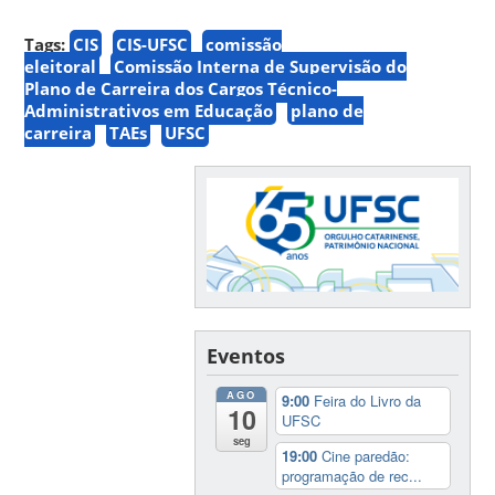
Tags:
CIS
CIS-UFSC
comissão
eleitoral
Comissão Interna de Supervisão do
Plano de Carreira dos Cargos Técnico-
Administrativos em Educação
plano de
carreira
TAEs
UFSC
Eventos
AGO
9:00
Feira do Livro da
10
UFSC
seg
19:00
Cine paredão:
programação de rec...