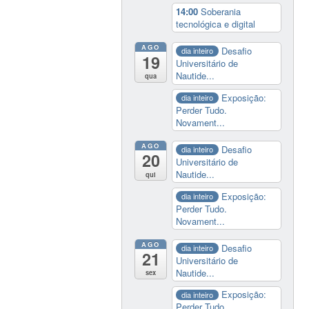
14:00
Soberania
tecnológica e digital
AGO
Desafio
dia inteiro
19
Universitário de
Nautide...
qua
Exposição:
dia inteiro
Perder Tudo.
Novament...
AGO
Desafio
dia inteiro
20
Universitário de
Nautide...
qui
Exposição:
dia inteiro
Perder Tudo.
Novament...
AGO
Desafio
dia inteiro
21
Universitário de
Nautide...
sex
Exposição:
dia inteiro
Perder Tudo.