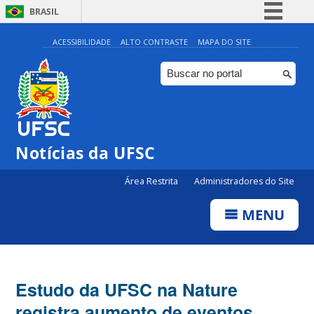
BRASIL
Simplifique!
ACESSIBILIDADE
ALTO CONTRASTE
MAPA DO SITE
Comunica BR
Participe
Acesso à informação
Legislação
Notícias da UFSC
Canais
Área Restrita
Administradores do Site
MENU
Estudo da UFSC na Nature
registra aumento de eventos