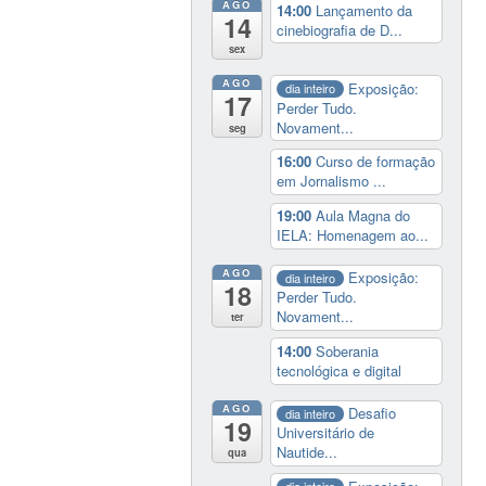
AGO
14:00
Lançamento da
14
cinebiografia de D...
sex
AGO
Exposição:
dia inteiro
17
Perder Tudo.
Novament...
seg
16:00
Curso de formação
em Jornalismo ...
19:00
Aula Magna do
IELA: Homenagem ao...
AGO
Exposição:
dia inteiro
18
Perder Tudo.
Novament...
ter
14:00
Soberania
tecnológica e digital
AGO
Desafio
dia inteiro
19
Universitário de
Nautide...
qua