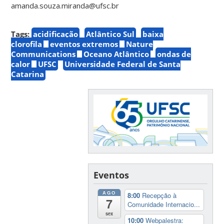
amanda.souza.miranda@ufsc.br
Tags:
acidificação
Atlântico Sul
baixa
clorofila
eventos extremos
Nature
Communications
Oceano Atlântico
ondas de
calor
UFSC
Universidade Federal de Santa
Catarina
Eventos
AGO
8:00
Recepção à
7
Comunidade Internacio...
sex
10:00
Webpalestra: