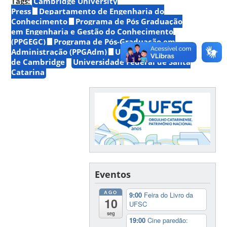
Tags:
Cambridge University
Press
Departamento de Engenharia do
Conhecimento
Programa de Pós Graduação
em Engenharia e Gestão do Conhecimento
(PPGEGC)
Programa de Pós-Graduação em
Administração (PPGAdm)
UFSC
Universidade
de Cambridge
Universidade Federal de Santa
Catarina
Eventos
AGO
9:00
Feira do Livro da
10
UFSC
seg
19:00
Cine paredão: