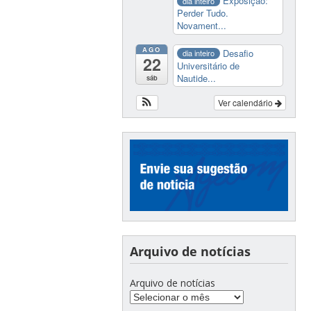
Exposição:
dia inteiro
Perder Tudo.
Novament...
AGO
Desafio
dia inteiro
22
Universitário de
Nautide...
sáb
Ver calendário
Arquivo de notícias
Arquivo de notícias