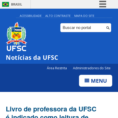
BRASIL
Simplifique!
ACESSIBILIDADE
ALTO CONTRASTE
MAPA DO SITE
Comunica BR
Participe
Acesso à informação
Legislação
Notícias da UFSC
Canais
Área Restrita
Administradores do Site
MENU
Livro de professora da UFSC
é indicado como leitura de