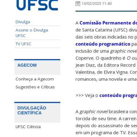
10/02/2025 11:40
Divulga
A
Comissão Permanente do
de Santa Catarina (UFSC) div
Assine o Divulga
UFSC
das seis obras indicadas no p
conteúdo programático
par
TV UFSC
inclusão de uma
graphic nove
Coperve. O quadrinho é
O ou
Jean Diaz, da Editora Record
AGECOM
Valentina, de Elvira Vigna. C
romances, uma novela e uma o
Conheça a Agecom
Sugestões e Críticas
>>> Veja o
conteúdo progr
DIVULGAÇÃO
A
graphic novel
brasileira con
CIENTÍFICA
torcida de seu time. A carrei
depois do assassinato de se
UFSC Ciência
em um programa de TV. Essa 