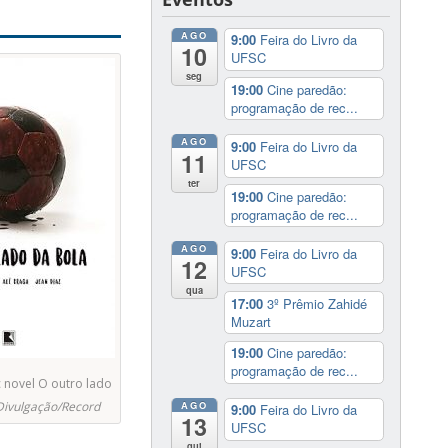
AGO
9:00
Feira do Livro da
10
UFSC
seg
19:00
Cine paredão:
programação de rec...
AGO
9:00
Feira do Livro da
11
UFSC
ter
19:00
Cine paredão:
programação de rec...
AGO
9:00
Feira do Livro da
12
UFSC
qua
17:00
3º Prêmio Zahidé
Muzart
19:00
Cine paredão:
programação de rec...
 novel O outro lado
AGO
 Divulgação/Record
9:00
Feira do Livro da
13
UFSC
qui