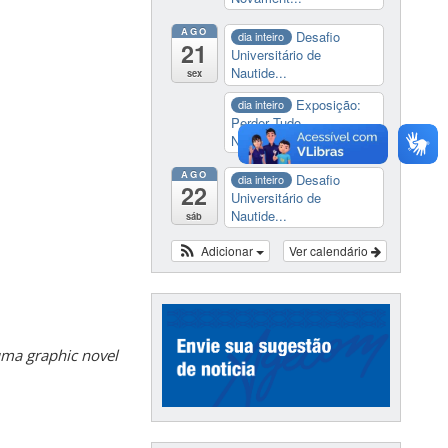
AGO
Desafio
dia inteiro
21
Universitário de
Nautide...
sex
Exposição:
dia inteiro
Perder Tudo.
Novament...
AGO
Desafio
dia inteiro
22
Universitário de
Nautide...
sáb
Adicionar
Ver calendário
uma graphic novel