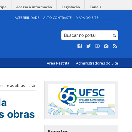
cipe
Acesso à informação
Legislação
Canais
ACESSIBILIDADE
ALTO CONTRASTE
MAPA DO SITE
Área Restrita
Administradores do Site
ntre as obras literárias
la
s obras
Eventos