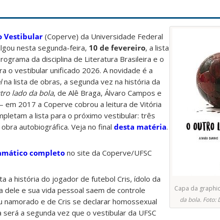
 Vestibular
(Coperve) da Universidade Federal
ulgou nesta segunda-feira,
10 de fevereiro
, a lista
rograma da disciplina de Literatura Brasileira e o
a o vestibular unificado 2026. A novidade é a
l
na lista de obras, a segunda vez na história da
tro lado da bola
, de Alê Braga, Álvaro Campos e
 – em 2017 a Coperve cobrou a leitura de Vitória
ompletam a lista para o próximo vestibular: três
bra autobiográfica. Veja no final
desta matéria
.
amático completo
no site da Coperve/UFSC
ta a história do jogador de futebol Cris, ídolo da
Capa da graphic
ra dele e sua vida pessoal saem de controle
da bola. Foto:
u namorado e de Cris se declarar homossexual
será a segunda vez que o vestibular da UFSC