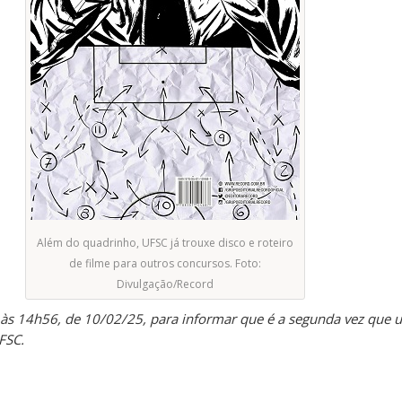
Além do quadrinho, UFSC já trouxe disco e roteiro
de filme para outros concursos. Foto:
Divulgação/Record
ido às 14h56, de 10/02/25, para informar que é a segunda vez que 
UFSC.