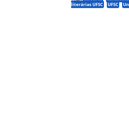
literárias UFSC
UFSC
Un