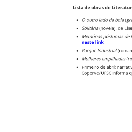
Lista de obras de Literatu
O outro lado da bola
(
gr
Solitária
(novela), de Eli
Memórias póstumas de 
neste link
.
Parque Industrial
(romanc
Mulheres empilhadas
(ro
Primeiro de abril: narrat
Coperve/UFSC informa q