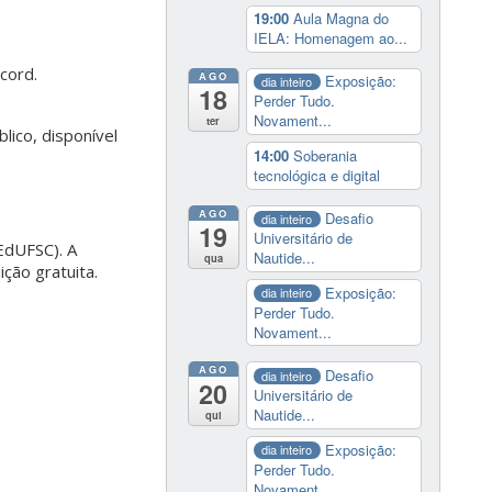
19:00
Aula Magna do
IELA: Homenagem ao...
cord.
AGO
Exposição:
dia inteiro
18
Perder Tudo.
Novament...
ter
ico, disponível
14:00
Soberania
tecnológica e digital
AGO
Desafio
dia inteiro
19
Universitário de
(EdUFSC). A
Nautide...
qua
ição gratuita.
Exposição:
dia inteiro
Perder Tudo.
Novament...
AGO
Desafio
dia inteiro
20
Universitário de
Nautide...
qui
Exposição:
dia inteiro
Perder Tudo.
Novament...