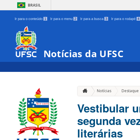
BRASIL
Ir para o conteúdo
1
Ir para o menu
2
Ir para a busca
3
Ir para o rodapé
4
Notícias da UFSC
Notícias
Destaque
Vestibular 
segunda vez
literárias