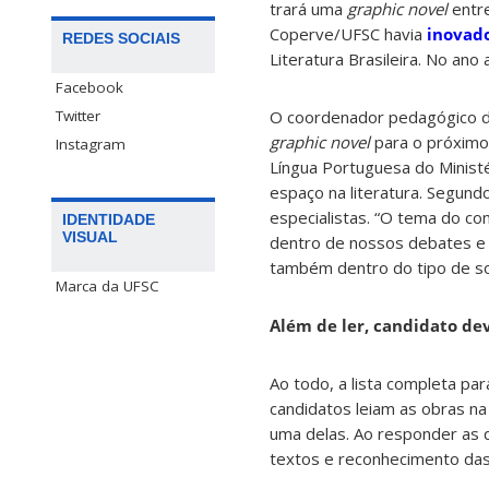
trará uma
graphic novel
entre
Coperve/UFSC havia
inovado
REDES SOCIAIS
Literatura Brasileira. No ano
Facebook
Twitter
O coordenador pedagógico da
graphic novel
para o próximo
Instagram
Língua Portuguesa do Minist
espaço na literatura. Segund
especialistas. “O tema do co
IDENTIDADE
VISUAL
dentro de nossos debates e 
também dentro do tipo de so
Marca da UFSC
Além de ler, candidato de
Ao todo, a lista completa pa
candidatos leiam as obras na 
uma delas. Ao responder as 
textos e reconhecimento das 