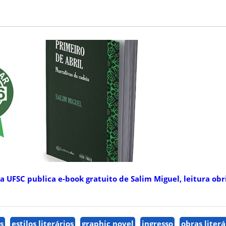
UFSC publica e-book gratuito de Salim Miguel, leitura obr
s
estilos literários
graphic novel
ingresso
obras literá