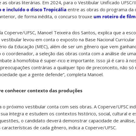
 as obras literárias. Em 2024, para o Vestibular Unificado UFSC/
 e incluído o disco Tropicália
entre as obras do programa da d
 anterior, de forma inédita, o concurso trouxe
um roteiro de fil
 Coperve/UFSC, Manoel Teixeira dos Santos, explica que a esc
 vestibular levou em conta o exposto na Base Nacional Curricul
ério da Educação (MEC), além de ser um gênero que vem ganhan
o o coordenador, a seleção das obras conta com a análise de um
mbate à homofobia é super-rico e importante. Isso já é caro à no
preocupações contrárias a qualquer tipo de preconceito, não só
ciedade que a gente defende”, completa Manoel.
ve conhecer contexto das produções
ra o próximo vestibular conta com seis obras. A Coperve/UFSC ind
sua íntegra e estudem os contextos histórico, social, cultural e 
questões, o candidato deverá demonstrar capacidade de análise,
características de cada gênero, indica a Coperve/UFSC.