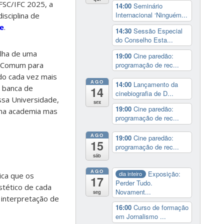
IFSC/IFC 2025, a
14:00
Seminário
Internacional ‘Ninguém...
isciplina de
me
.
14:30
Sessão Especial
do Conselho Esta...
olha de uma
19:00
Cine paredão:
programação de rec...
ar Comum para
do cada vez mais
AGO
14:00
Lançamento da
a banca de
14
cinebiografia de D...
ssa Universidade,
sex
19:00
Cine paredão:
 na academia mas
programação de rec...
AGO
19:00
Cine paredão:
15
programação de rec...
sáb
AGO
Exposição:
dia inteiro
ica que os
17
Perder Tudo.
estético de cada
Novament...
seg
 interpretação de
16:00
Curso de formação
em Jornalismo ...