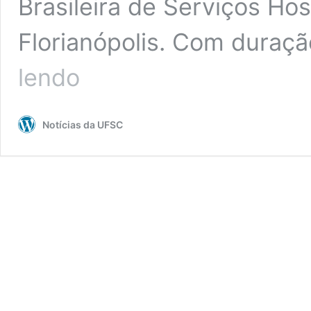
Brasileira de Serviços Hos
Florianópolis. Com duraç
HU/UFSC
lendo
tem
inscrições
abertas
Notícias da UFSC
para
programa
de
residência
médica
em
alergia
e
imunologia