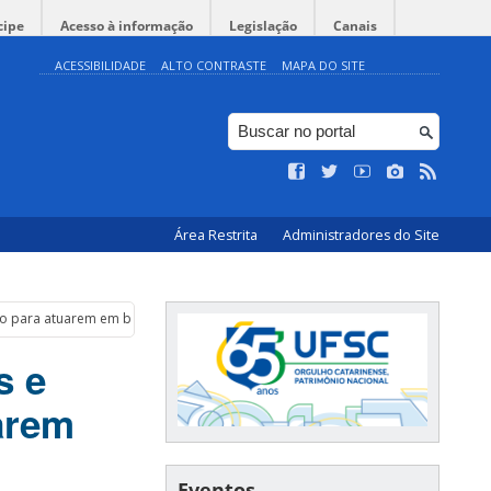
cipe
Acesso à informação
Legislação
Canais
ACESSIBILIDADE
ALTO CONTRASTE
MAPA DO SITE
Área Restrita
Administradores do Site
o para atuarem em bancas de heteroidentificação
s e
arem
Eventos