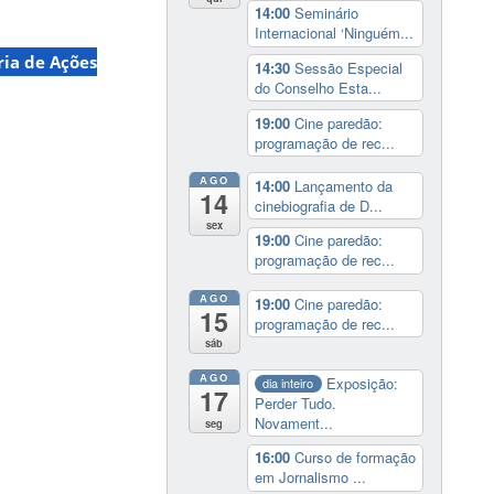
14:00
Seminário
Internacional ‘Ninguém...
ria de Ações
14:30
Sessão Especial
do Conselho Esta...
19:00
Cine paredão:
programação de rec...
AGO
14:00
Lançamento da
14
cinebiografia de D...
sex
19:00
Cine paredão:
programação de rec...
AGO
19:00
Cine paredão:
15
programação de rec...
sáb
AGO
Exposição:
dia inteiro
17
Perder Tudo.
Novament...
seg
16:00
Curso de formação
em Jornalismo ...