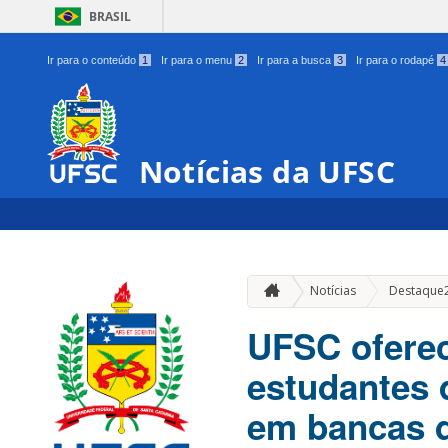
BRASIL
Ir para o conteúdo
1
Ir para o menu
2
Ir para a busca
3
Ir para o rodapé
4
Notícias da UFSC
Notícias
Destaque
UFSC oferec
estudantes 
em bancas d