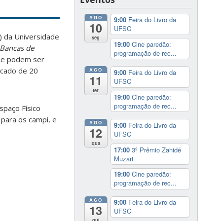
AGO
9:00
Feira do Livro da
10
UFSC
) da Universidade
seg
19:00
Cine paredão:
Bancas de
programação de rec...
s e podem ser
icado de 20
AGO
9:00
Feira do Livro da
11
UFSC
ter
19:00
Cine paredão:
programação de rec...
spaço Físico
 para os campi, e
AGO
9:00
Feira do Livro da
12
UFSC
qua
17:00
3º Prêmio Zahidé
Muzart
19:00
Cine paredão:
programação de rec...
AGO
9:00
Feira do Livro da
13
UFSC
qui