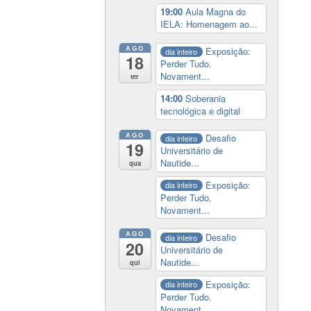
19:00
Aula Magna do
IELA: Homenagem ao...
AGO
Exposição:
dia inteiro
18
Perder Tudo.
Novament...
ter
14:00
Soberania
tecnológica e digital
AGO
Desafio
dia inteiro
19
Universitário de
Nautide...
qua
Exposição:
dia inteiro
Perder Tudo.
Novament...
AGO
Desafio
dia inteiro
20
Universitário de
Nautide...
qui
Exposição:
dia inteiro
Perder Tudo.
Novament...