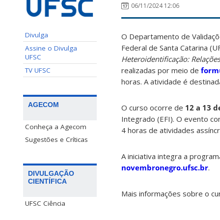
06/11/2024 12:06
Divulga
O Departamento de Validaçõe
Federal de Santa Catarina (U
Assine o Divulga
UFSC
Heteroidentificação: Relações
realizadas por meio de
form
TV UFSC
horas. A atividade é destina
AGECOM
O curso ocorre de
12 a 13 
Integrado (EFI). O evento co
Conheça a Agecom
4 horas de atividades assínc
Sugestões e Críticas
A iniciativa integra a prog
novembronegro.ufsc.br
.
DIVULGAÇÃO
CIENTÍFICA
Mais informações sobre o c
UFSC Ciência