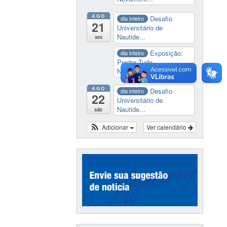
AGO
Desafio
dia inteiro
21
Universitário de
Nautide...
sex
Exposição:
dia inteiro
Perder Tudo.
Novament...
AGO
Desafio
dia inteiro
22
Universitário de
Nautide...
sáb
Adicionar
Ver calendário