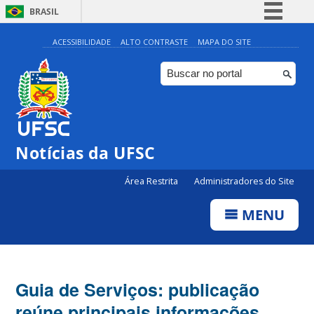
BRASIL
Simplifique!
ACESSIBILIDADE
ALTO CONTRASTE
MAPA DO SITE
Comunica BR
Participe
Acesso à informação
Legislação
Notícias da UFSC
Canais
Área Restrita
Administradores do Site
MENU
Guia de Serviços: publicação
reúne principais informações