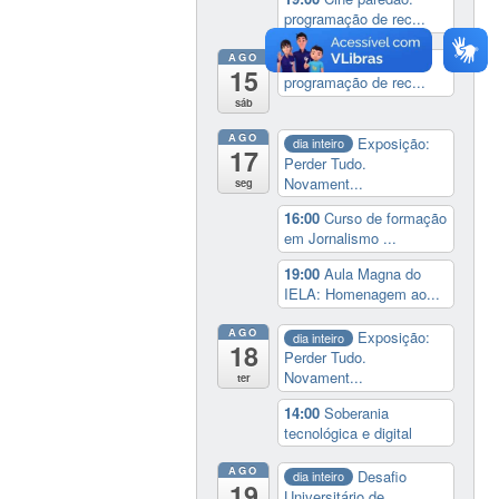
programação de rec...
AGO
19:00
Cine paredão:
15
programação de rec...
sáb
AGO
Exposição:
dia inteiro
17
Perder Tudo.
Novament...
seg
16:00
Curso de formação
em Jornalismo ...
19:00
Aula Magna do
IELA: Homenagem ao...
AGO
Exposição:
dia inteiro
18
Perder Tudo.
Novament...
ter
14:00
Soberania
tecnológica e digital
AGO
Desafio
dia inteiro
19
Universitário de