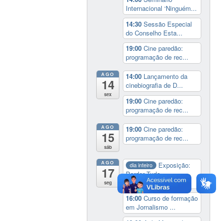
Internacional ‘Ninguém...
14:30
Sessão Especial
do Conselho Esta...
19:00
Cine paredão:
programação de rec...
AGO
14:00
Lançamento da
14
cinebiografia de D...
sex
19:00
Cine paredão:
programação de rec...
AGO
19:00
Cine paredão:
15
programação de rec...
sáb
AGO
Exposição:
dia inteiro
17
Perder Tudo.
Novament...
seg
16:00
Curso de formação
em Jornalismo ...