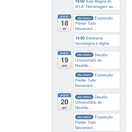
19:00
Aula Magna do
IELA: Homenagem ao...
AGO
Exposição:
dia inteiro
18
Perder Tudo.
Novament...
ter
14:00
Soberania
tecnológica e digital
AGO
Desafio
dia inteiro
19
Universitário de
Nautide...
qua
Exposição:
dia inteiro
Perder Tudo.
Novament...
AGO
Desafio
dia inteiro
20
Universitário de
Nautide...
qui
Exposição:
dia inteiro
Perder Tudo.
Novament...