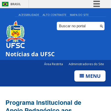
BRASIL
Simplifique!
ACESSIBILIDADE
ALTO CONTRASTE
MAPA DO SITE
Comunica BR
Participe
Acesso à informação
Legislação
Notícias da UFSC
Canais
Área Restrita
Administradores do Site
MENU
Programa Institucional de
Apoio Pedagógico aos