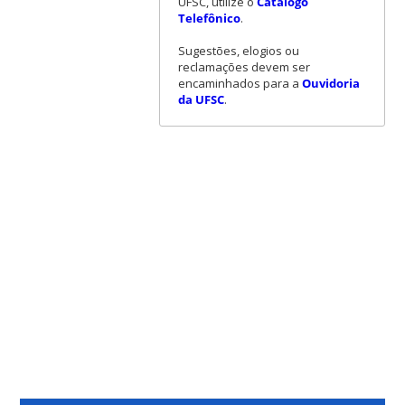
UFSC, utilize o
Catálogo
Telefônico
.
Sugestões, elogios ou
reclamações devem ser
encaminhados para a
Ouvidoria
da UFSC
.