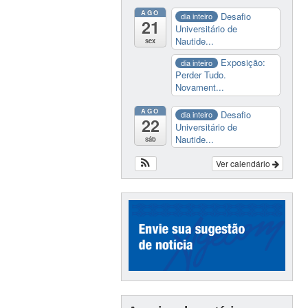
AGO
Desafio
dia inteiro
21
Universitário de
Nautide...
sex
Exposição:
dia inteiro
Perder Tudo.
Novament...
AGO
Desafio
dia inteiro
22
Universitário de
Nautide...
sáb
Ver calendário