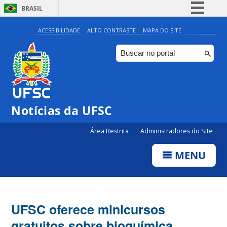
BRASIL
Simplifique!
ACESSIBILIDADE
ALTO CONTRASTE
MAPA DO SITE
Comunica BR
Participe
Acesso à informação
Legislação
Notícias da UFSC
Canais
Área Restrita
Administradores do Site
MENU
UFSC oferece minicursos
gratuitos sobre bioquímica