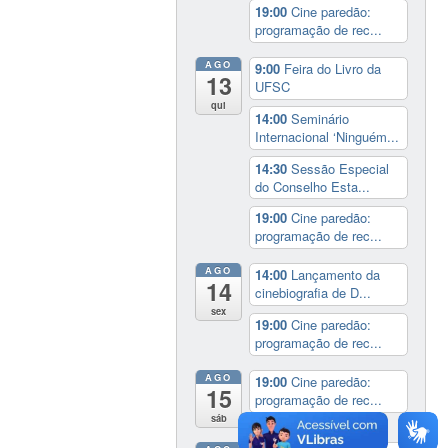
19:00
Cine paredão:
programação de rec...
AGO
9:00
Feira do Livro da
13
UFSC
qui
14:00
Seminário
Internacional ‘Ninguém...
14:30
Sessão Especial
do Conselho Esta...
19:00
Cine paredão:
programação de rec...
AGO
14:00
Lançamento da
14
cinebiografia de D...
sex
19:00
Cine paredão:
programação de rec...
AGO
19:00
Cine paredão:
15
programação de rec...
sáb