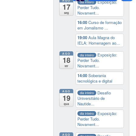
AGO
Exposição:
dia inteiro
17
Perder Tudo.
Novament...
seg
16:00
Curso de formação
em Jornalismo ...
19:00
Aula Magna do
IELA: Homenagem ao...
AGO
Exposição:
dia inteiro
18
Perder Tudo.
Novament...
ter
14:00
Soberania
tecnológica e digital
AGO
Desafio
dia inteiro
19
Universitário de
Nautide...
qua
Exposição:
dia inteiro
Perder Tudo.
Novament...
AGO