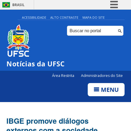
BRASIL
Simplifique!
ACESSIBILIDADE
ALTO CONTRASTE
MAPA DO SITE
Comunica BR
Participe
Acesso à informação
Legislação
Notícias da UFSC
Canais
Área Restrita
Administradores do Site
MENU
IBGE promove diálogos
externos com a sociedade