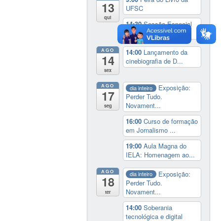
13
UFSC
qui
14:30
Sessão Especial
do Conselho Esta...
AGO
14:00
Lançamento da
14
cinebiografia de D...
sex
AGO
Exposição:
dia inteiro
17
Perder Tudo.
Novament...
seg
16:00
Curso de formação
em Jornalismo ...
19:00
Aula Magna do
IELA: Homenagem ao...
AGO
Exposição:
dia inteiro
18
Perder Tudo.
Novament...
ter
14:00
Soberania
tecnológica e digital