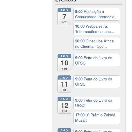
AGO
8:00
Recepção à
7
Comunidade Internacio...
sex
10:00
Webpalestra:
‘Informações essenc...
20:00
Cineclube África
no Cinema: ‘Coc...
AGO
9:00
Feira do Livro da
10
UFSC
seg
AGO
9:00
Feira do Livro da
11
UFSC
ter
AGO
9:00
Feira do Livro da
12
UFSC
qua
17:00
3º Prêmio Zahidé
Muzart
AGO
9:00
Feira do Livro da