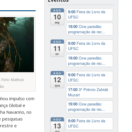
AGO
9:00
Feira do Livro da
10
UFSC
seg
19:00
Cine paredão:
programação de rec...
AGO
9:00
Feira do Livro da
11
UFSC
ter
19:00
Cine paredão:
programação de rec...
AGO
9:00
Feira do Livro da
12
UFSC
 Foto: Mathias
qua
ção
17:00
3º Prêmio Zahidé
Muzart
ganhou impulso com
19:00
Cine paredão:
nça Global e
programação de rec...
lha Navarino, no
e pesquisas
AGO
9:00
Feira do Livro da
13
rrestre e
UFSC
qui