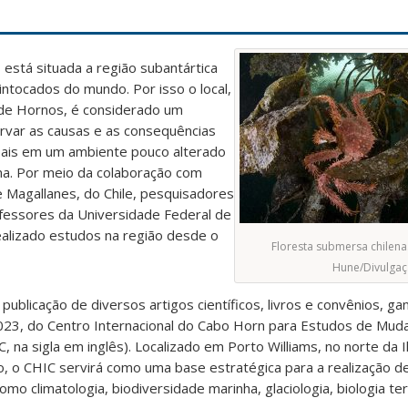
está situada a região subantártica
intocados do mundo. Por isso o local,
 de Hornos, é considerado um
ervar as causas e as consequências
bais em um ambiente pouco alterado
a. Por meio da colaboração com
e Magallanes, do Chile, pesquisadores
rofessores da Universidade Federal de
ealizado estudos na região desde o
Floresta submersa chilena.
Hune/Divulga
a publicação de diversos artigos científicos, livros e convênios, 
023, do Centro Internacional do Cabo Horn para Estudos de Muda
, na sigla em inglês). Localizado em Porto Williams, no norte da I
o, o CHIC servirá como uma base estratégica para a realização d
omo climatologia, biodiversidade marinha, glaciologia, biologia te