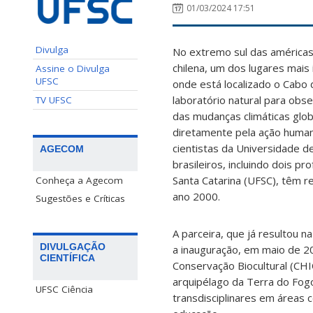
01/03/2024 17:51
Divulga
No extremo sul das américas 
chilena, um dos lugares mais 
Assine o Divulga
UFSC
onde está localizado o Cabo
laboratório natural para obs
TV UFSC
das mudanças climáticas glo
diretamente pela ação human
cientistas da Universidade d
AGECOM
brasileiros, incluindo dois p
Santa Catarina (UFSC), têm r
Conheça a Agecom
ano 2000.
Sugestões e Críticas
A parceira, que já resultou n
DIVULGAÇÃO
a inauguração, em maio de 2
CIENTÍFICA
Conservação Biocultural (CHIC
arquipélago da Terra do Fog
UFSC Ciência
transdisciplinares em áreas c