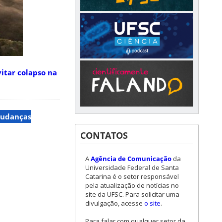
itar colapso na
udanças
CONTATOS
A
Agência de Comunicação
da
Universidade Federal de Santa
Catarina é o setor responsável
pela atualização de notícias no
site da UFSC. Para solicitar uma
divulgação, acesse
o site
.
Para falar com qualquer setor da