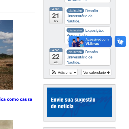
AGO
Desafio
dia inteiro
21
Universitário de
Nautide...
sex
Exposição:
dia inteiro
Perder Tudo.
Novament...
AGO
Desafio
dia inteiro
22
Universitário de
Nautide...
sáb
Adicionar
Ver calendário
ica como causa