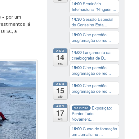
14:00
Seminário
Internacional ‘Ninguém...
s – por um
14:30
Sessão Especial
vestimentos já
do Conselho Esta...
a UFSC, a
19:00
Cine paredão:
programação de rec...
AGO
14:00
Lançamento da
14
cinebiografia de D...
sex
19:00
Cine paredão:
programação de rec...
AGO
19:00
Cine paredão:
15
programação de rec...
sáb
AGO
Exposição:
dia inteiro
17
Perder Tudo.
Novament...
seg
16:00
Curso de formação
em Jornalismo ...