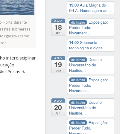
19:00
Aula Magna do
IELA: Homenagem ao...
AGO
Exposição:
o Horta durante
dia inteiro
18
Perder Tudo.
orestas submersas
Novament...
ter
Divulgação/Acervo
14:00
Soberania
soal
tecnológica e digital
o interdisciplinar
AGO
Desafio
dia inteiro
19
ducação
Universitário de
Nautide...
qua
iociências da
Exposição:
dia inteiro
Perder Tudo.
Novament...
AGO
Desafio
dia inteiro
20
Universitário de
Nautide...
qui
Exposição:
dia inteiro
Perder Tudo.
Novament...