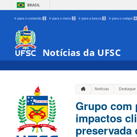
BRASIL
Ir para o conteúdo
1
Ir para o menu
2
Ir para a busca
3
Ir para o rodapé
4
Notícias da UFSC
Notícias
Destaque
Grupo com p
impactos cl
preservada 