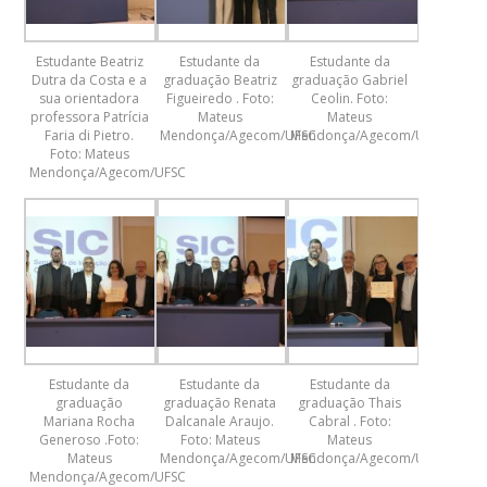
Estudante Beatriz
Estudante da
Estudante da
Dutra da Costa e a
graduação Beatriz
graduação Gabriel
sua orientadora
Figueiredo . Foto:
Ceolin. Foto:
professora Patrícia
Mateus
Mateus
Faria di Pietro.
Mendonça/Agecom/UFSC
Mendonça/Agecom/UFSC
Foto: Mateus
Mendonça/Agecom/UFSC
Estudante da
Estudante da
Estudante da
graduação
graduação Renata
graduação Thais
Mariana Rocha
Dalcanale Araujo.
Cabral . Foto:
Generoso .Foto:
Foto: Mateus
Mateus
Mateus
Mendonça/Agecom/UFSC
Mendonça/Agecom/UFSC
Mendonça/Agecom/UFSC