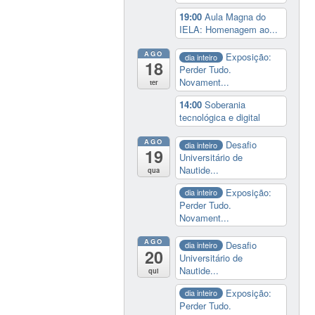
19:00
Aula Magna do
IELA: Homenagem ao...
AGO
Exposição:
dia inteiro
18
Perder Tudo.
Novament...
ter
14:00
Soberania
tecnológica e digital
AGO
Desafio
dia inteiro
19
Universitário de
Nautide...
qua
Exposição:
dia inteiro
Perder Tudo.
Novament...
AGO
Desafio
dia inteiro
20
Universitário de
Nautide...
qui
Exposição:
dia inteiro
Perder Tudo.