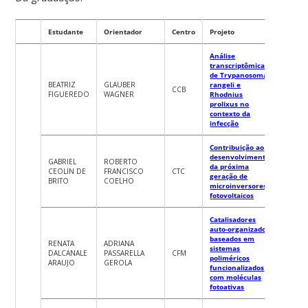
Estudante
Orientador
Centro
Projeto
Análise
transcriptômica
de Trypanosoma
BEATRIZ
GLAUBER
rangeli e
CCB
FIGUEREDO
WAGNER
Rhodnius
prolixus no
contexto da
infecção
Contribuição ao
desenvolvimento
GABRIEL
ROBERTO
da próxima
CEOLIN DE
FRANCISCO
CTC
geração de
BRITO
COELHO
microinversores
fotovoltaicos
Catalisadores
auto-organizados
baseados em
RENATA
ADRIANA
sistemas
DALCANALE
PASSARELLA
CFM
poliméricos
ARAUJO
GEROLA
funcionalizados
com moléculas
fotoativas