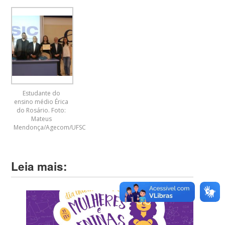
Estudante do
ensino médio Érica
do Rosário. Foto:
Mateus
Mendonça/Agecom/UFSC
Leia mais: