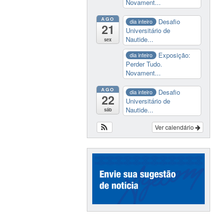
Novament...
AGO
Desafio
dia inteiro
21
Universitário de
Nautide...
sex
Exposição:
dia inteiro
Perder Tudo.
Novament...
AGO
Desafio
dia inteiro
22
Universitário de
Nautide...
sáb
Ver calendário