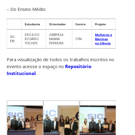
– Do Ensino Médio:
Estudante
Orientador
Centro
Projeto
ERICA DO
GABRIELA
Mulheres e
SIC-
ROSÁRIO
KAIANA
CFM
Meninas
EM
TISCHER
FERREIRA
na Ciência
Para visualização de todos os trabalhos inscritos no
evento acesse o espaço no
Repositório
Institucional
.