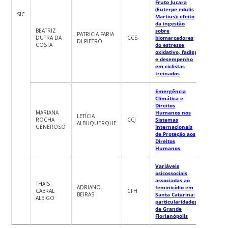
Fruto Juçara
(Euterpe edulis
SIC
Martius): efeito
da ingestão
BEATRIZ
sobre
PATRICIA FARIA
DUTRA DA
CCS
biomarcadores
DI PIETRO
COSTA
do estresse
oxidativo, fadiga
e desempenho
em ciclistas
treinados
Emergência
Climática e
Direitos
MARIANA
Humanos nos
LETÍCIA
ROCHA
CCJ
Sistemas
ALBUQUERQUE
GENEROSO
Internacionais
de Proteção aos
Direitos
Humanos
Variáveis
psicossociais
associadas ao
THAIS
ADRIANO
feminicídio em
CABRAL
CFH
BEIRAS
Santa Catarina:
ALBIGO
particularidades
de Grande
Florianópolis