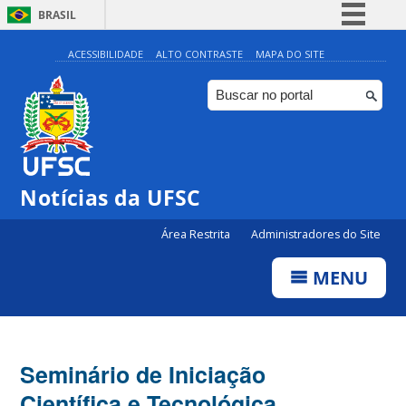
BRASIL
Simplifique!
ACESSIBILIDADE
ALTO CONTRASTE
MAPA DO SITE
Comunica BR
Participe
Acesso à informação
Legislação
Notícias da UFSC
Canais
Área Restrita
Administradores do Site
MENU
Seminário de Iniciação
Científica e Tecnológica