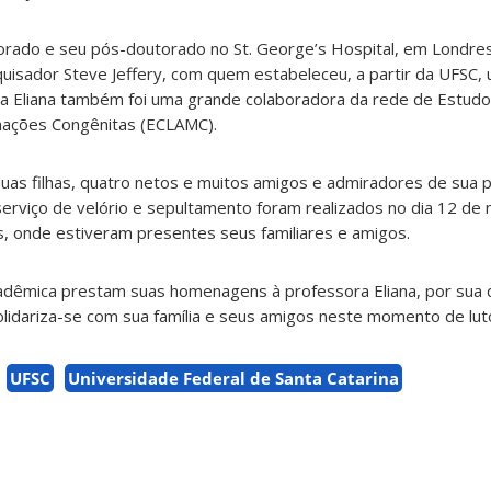
torado e seu pós-doutorado no St. George’s Hospital, em Londres
isador Steve Jeffery, com quem estabeleceu, a partir da UFSC, u
ra Eliana também foi uma grande colaboradora da rede de Estudo
mações Congênitas (ECLAMC).
duas filhas, quatro netos e muitos amigos e admiradores de sua p
serviço de velório e sepultamento foram realizados no dia 12 de
as, onde estiveram presentes seus familiares e amigos.
dêmica prestam suas homenagens à professora Eliana, por sua 
solidariza-se com sua família e seus amigos neste momento de lut
UFSC
Universidade Federal de Santa Catarina