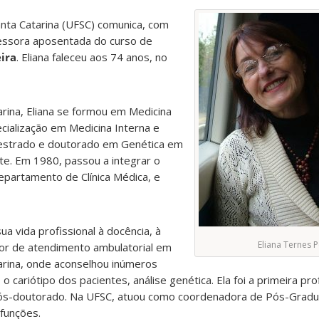
anta Catarina (UFSC) comunica, com
fessora aposentada do curso de
eira
. Eliana faleceu aos 74 anos, no
arina, Eliana se formou em Medicina
cialização em Medicina Interna e
estrado e doutorado em Genética em
e. Em 1980, passou a integrar o
partamento de Clínica Médica, e
ua vida profissional à docência, à
Eliana Ternes P
dor de atendimento ambulatorial em
tarina, onde aconselhou inúmeros
o cariótipo dos pacientes, análise genética. Ela foi a primeira pro
pós-doutorado. Na UFSC, atuou como coordenadora de Pós-Gradu
funções.