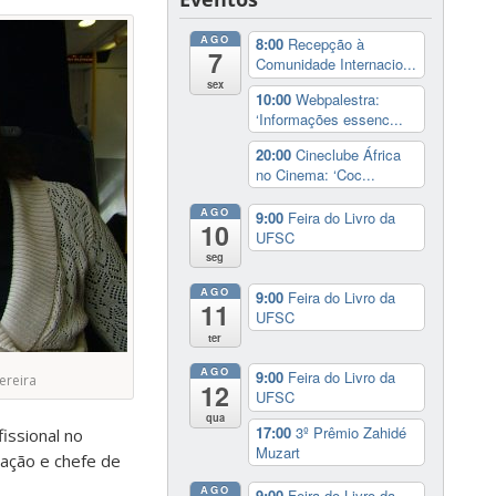
AGO
8:00
Recepção à
7
Comunidade Internacio...
sex
10:00
Webpalestra:
‘Informações essenc...
20:00
Cineclube África
no Cinema: ‘Coc...
AGO
9:00
Feira do Livro da
10
UFSC
seg
AGO
9:00
Feira do Livro da
11
UFSC
ter
AGO
9:00
Feira do Livro da
ereira
12
UFSC
qua
17:00
3º Prêmio Zahidé
fissional no
Muzart
ação e chefe de
AGO
9:00
Feira do Livro da