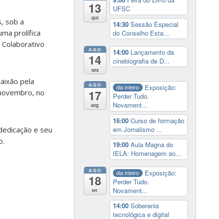
13
UFSC
qui
, sob a
14:30
Sessão Especial
ma prolífica
do Conselho Esta...
 Colaborativo
AGO
14:00
Lançamento da
14
cinebiografia de D...
sex
aixão pela
AGO
Exposição:
dia inteiro
17
 novembro, no
Perder Tudo.
Novament...
seg
16:00
Curso de formação
em Jornalismo ...
dedicação e seu
o.
19:00
Aula Magna do
IELA: Homenagem ao...
AGO
Exposição:
dia inteiro
18
Perder Tudo.
Novament...
ter
14:00
Soberania
tecnológica e digital