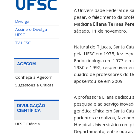
A Universidade Federal de S
pesar, o falecimento da pro
Divulga
Medicina
Eliana Ternes Per
Assine o Divulga
sábado, 11 de novembro.
UFSC
TV UFSC
Natural de Tijucas, Santa Cat
pela UFSC em 1975, fez espe
Endocrinologia em 1977 e m
AGECOM
1980 e 1992, respectivament
quadro de professores do De
Conheça a Agecom
aposentou-se em 2009.
Sugestões e Críticas
A professora Eliana dedicou s
pesquisa e ao serviço inova
DIVULGAÇÃO
genética clínica em Santa Ca
CIENTÍFICA
pacientes e realizou, fazendo 
UFSC Ciência
Hospital Universitário com 
Departamento, entre outras 