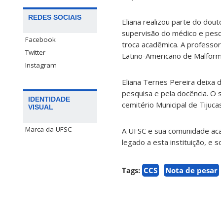
REDES SOCIAIS
Eliana realizou parte do dou
supervisão do médico e pesqu
Facebook
troca acadêmica. A professo
Twitter
Latino-Americano de Malfor
Instagram
Eliana Ternes Pereira deixa 
pesquisa e pela docência. O 
IDENTIDADE
cemitério Municipal de Tijuc
VISUAL
Marca da UFSC
A UFSC e sua comunidade aca
legado a esta instituição, e 
Tags:
CCS
Nota de pesar