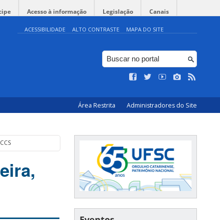
cipe
Acesso à informação
Legislação
Canais
ACESSIBILIDADE
ALTO CONTRASTE
MAPA DO SITE
Área Restrita
Administradores do Site
 CCS
eira,
Eventos