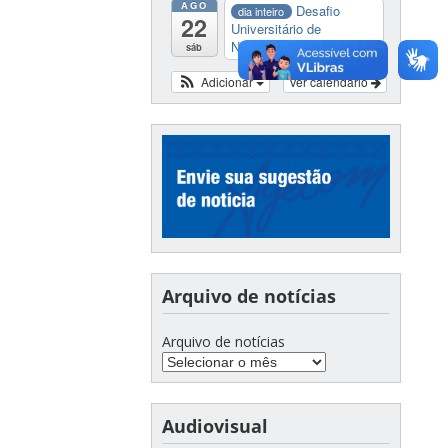
AGO
Desafio
dia inteiro
22
Universitário de
Nautide...
sáb
Adicionar
Ver calendário
Arquivo de notícias
Arquivo de notícias
Audiovisual