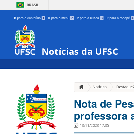
BRASIL
Ir para o conteúdo
1
Ir para o menu
2
Ir para a busca
3
Ir para o rodapé
4
Notícias da UFSC
Notícias
Destaque
Nota de Pesa
professora
13/11/2023 17:35