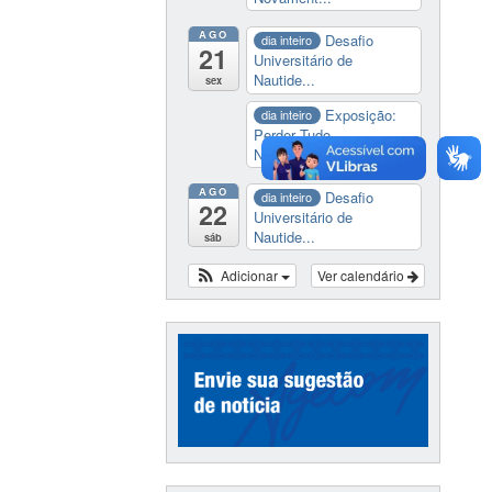
AGO
Desafio
dia inteiro
21
Universitário de
Nautide...
sex
Exposição:
dia inteiro
Perder Tudo.
Novament...
AGO
Desafio
dia inteiro
22
Universitário de
Nautide...
sáb
Adicionar
Ver calendário