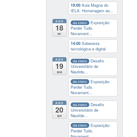
19:00
Aula Magna do
IELA: Homenagem ao...
AGO
Exposição:
dia inteiro
18
Perder Tudo.
Novament...
ter
14:00
Soberania
tecnológica e digital
AGO
Desafio
dia inteiro
19
Universitário de
Nautide...
qua
Exposição:
dia inteiro
Perder Tudo.
Novament...
AGO
Desafio
dia inteiro
20
Universitário de
Nautide...
qui
Exposição:
dia inteiro
Perder Tudo.
Novament...