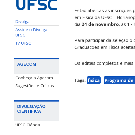
Estão abertas as inscrições
em Física da UFSC – Florianó
Divulga
dia
24 de novembro
, às 17 
Assine o Divulga
UFSC
Para participar da seleção o
TV UFSC
Graduações em Física aceita
Os editais completos e mais
AGECOM
Conheça a Agecom
Tags:
física
Programa de 
Sugestões e Críticas
DIVULGAÇÃO
CIENTÍFICA
UFSC Ciência