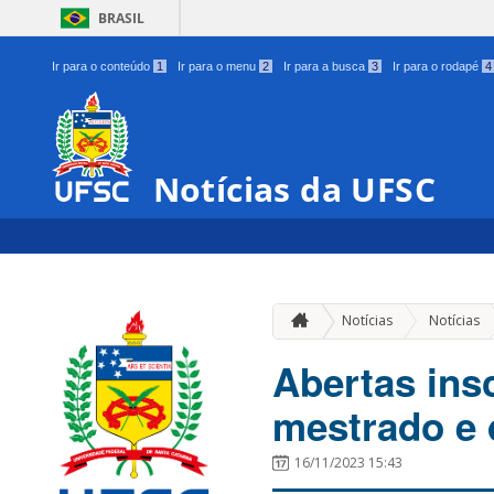
BRASIL
Ir para o conteúdo
1
Ir para o menu
2
Ir para a busca
3
Ir para o rodapé
4
Notícias da UFSC
Notícias
Notícias
Abertas ins
mestrado e 
16/11/2023 15:43