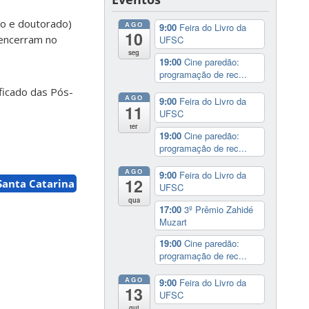
do e doutorado)
AGO
9:00
Feira do Livro da
10
 encerram no
UFSC
seg
19:00
Cine paredão:
programação de rec...
ficado das Pós-
AGO
9:00
Feira do Livro da
11
UFSC
ter
19:00
Cine paredão:
programação de rec...
AGO
9:00
Feira do Livro da
12
Santa Catarina
UFSC
qua
17:00
3º Prêmio Zahidé
Muzart
19:00
Cine paredão:
programação de rec...
AGO
9:00
Feira do Livro da
13
UFSC
qui