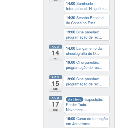
14:00
Seminário
Internacional ‘Ninguém...
14:30
Sessão Especial
do Conselho Esta...
19:00
Cine paredão:
programação de rec...
AGO
14:00
Lançamento da
14
cinebiografia de D...
sex
19:00
Cine paredão:
programação de rec...
AGO
19:00
Cine paredão:
15
programação de rec...
sáb
AGO
Exposição:
dia inteiro
17
Perder Tudo.
Novament...
seg
16:00
Curso de formação
em Jornalismo ...