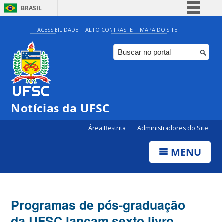
BRASIL
Simplifique!
ACESSIBILIDADE
ALTO CONTRASTE
MAPA DO SITE
Comunica BR
Participe
Acesso à informação
Legislação
Notícias da UFSC
Canais
Área Restrita
Administradores do Site
MENU
Programas de pós-graduação
da UFSC lançam sexto livro