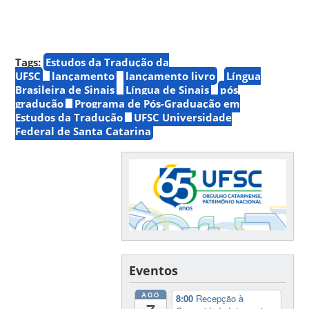
Tags:
Estudos da Tradução da
UFSC
lançamento
lançamento livro
Língua
Brasileira de Sinais
Língua de Sinais
pós
gradução
Programa de Pós-Graduação em
Estudos da Tradução
UFSC Universidade
Federal de Santa Catarina
Eventos
AGO
8:00
Recepção à