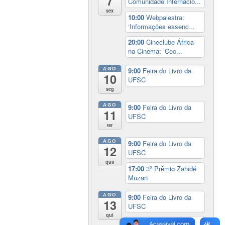
7
Comunidade Internacio...
sex
10:00
Webpalestra:
‘Informações essenc...
20:00
Cineclube África
no Cinema: ‘Coc...
AGO
9:00
Feira do Livro da
10
UFSC
seg
AGO
9:00
Feira do Livro da
11
UFSC
ter
AGO
9:00
Feira do Livro da
12
UFSC
qua
17:00
3º Prêmio Zahidé
Muzart
AGO
9:00
Feira do Livro da
13
UFSC
qui
14:30
Sessão Especial