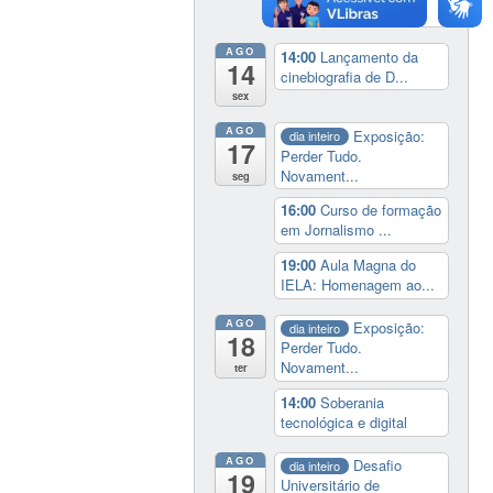
do Conselho Esta...
AGO
14:00
Lançamento da
14
cinebiografia de D...
sex
AGO
Exposição:
dia inteiro
17
Perder Tudo.
Novament...
seg
16:00
Curso de formação
em Jornalismo ...
19:00
Aula Magna do
IELA: Homenagem ao...
AGO
Exposição:
dia inteiro
18
Perder Tudo.
Novament...
ter
14:00
Soberania
tecnológica e digital
AGO
Desafio
dia inteiro
19
Universitário de