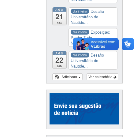
AGO
Desafio
dia inteiro
21
Universitário de
Nautide...
sex
Exposição:
dia inteiro
Perder Tudo.
Novament...
AGO
Desafio
dia inteiro
22
Universitário de
Nautide...
sáb
Adicionar
Ver calendário