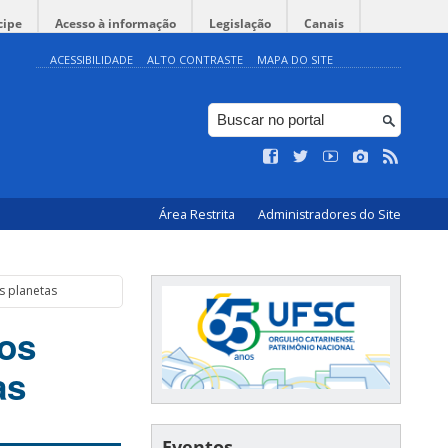
cipe
Acesso à informação
Legislação
Canais
ACESSIBILIDADE
ALTO CONTRASTE
MAPA DO SITE
Área Restrita
Administradores do Site
s planetas
os
as
Eventos