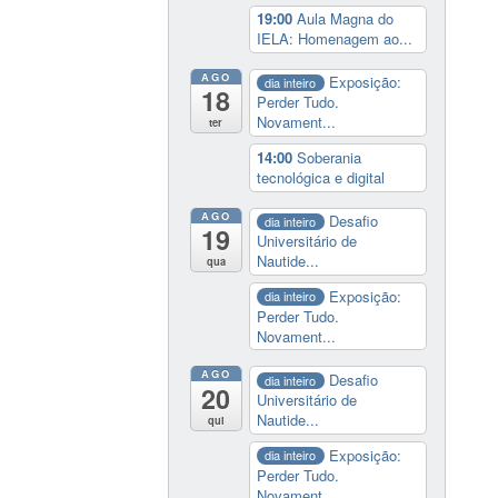
19:00
Aula Magna do
IELA: Homenagem ao...
AGO
Exposição:
dia inteiro
18
Perder Tudo.
Novament...
ter
14:00
Soberania
tecnológica e digital
AGO
Desafio
dia inteiro
19
Universitário de
Nautide...
qua
Exposição:
dia inteiro
Perder Tudo.
Novament...
AGO
Desafio
dia inteiro
20
Universitário de
Nautide...
qui
Exposição:
dia inteiro
Perder Tudo.
Novament...