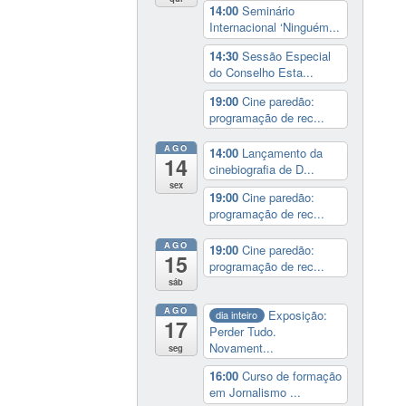
14:00
Seminário
Internacional ‘Ninguém...
14:30
Sessão Especial
do Conselho Esta...
19:00
Cine paredão:
programação de rec...
AGO
14:00
Lançamento da
14
cinebiografia de D...
sex
19:00
Cine paredão:
programação de rec...
AGO
19:00
Cine paredão:
15
programação de rec...
sáb
AGO
Exposição:
dia inteiro
17
Perder Tudo.
Novament...
seg
16:00
Curso de formação
em Jornalismo ...