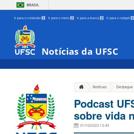
BRASIL
Ir para o conteúdo
1
Ir para o menu
2
Ir para a busca
3
Ir para o rodapé
4
Notícias da UFSC
Notícias
Destaque
Podcast UFS
sobre vida 
31/10/2023 13:43