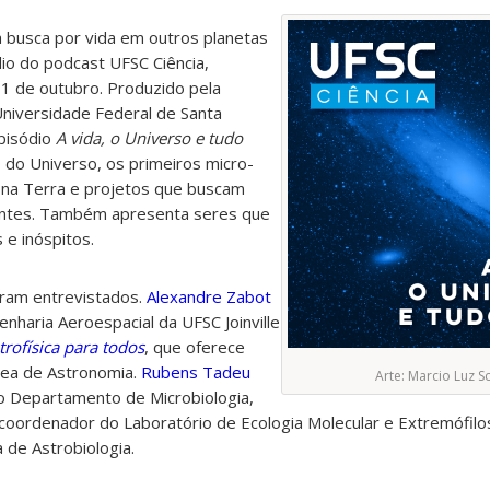
a busca por vida em outros planetas
io do podcast UFSC Ciência,
 31 de outubro. Produzido pela
niversidade Federal de Santa
pisódio
A vida, o Universo e tudo
 do Universo, os primeiros micro-
na Terra e projetos que buscam
antes. Também apresenta seres que
e inóspitos.
ram entrevistados.
Alexandre Zabot
nharia Aeroespacial da UFSC Joinville
trofísica para todos
, que oferece
área de Astronomia.
Rubens Tadeu
Arte: Marcio Luz S
 Departamento de Microbiologia,
 coordenador do Laboratório de Ecologia Molecular e Extremófil
 de Astrobiologia.