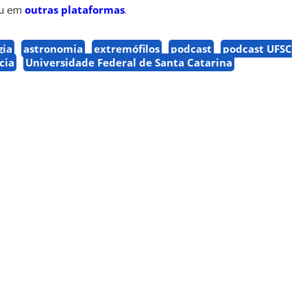
u em
outras plataformas
.
gia
astronomia
extremófilos
podcast
podcast UFSC
cia
Universidade Federal de Santa Catarina