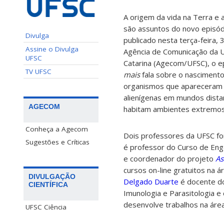
A origem da vida na Terra e 
são assuntos do novo episód
Divulga
publicado nesta terça-feira,
Assine o Divulga
Agência de Comunicação da U
UFSC
Catarina (Agecom/UFSC), o e
TV UFSC
mais
fala sobre o nascimento
organismos que apareceram 
alienígenas em mundos dist
AGECOM
habitam ambientes extremos 
Conheça a Agecom
Dois professores da UFSC fo
Sugestões e Críticas
é professor do Curso de Enge
e coordenador do projeto
As
cursos on-line gratuitos na 
DIVULGAÇÃO
Delgado Duarte
é docente do
CIENTÍFICA
Imunologia e Parasitologia e
desenvolve trabalhos na área
UFSC Ciência