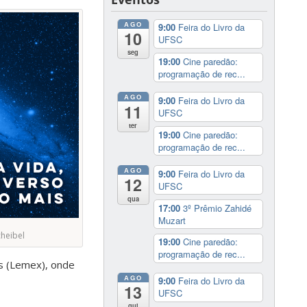
AGO
9:00
Feira do Livro da
10
UFSC
seg
19:00
Cine paredão:
programação de rec...
AGO
9:00
Feira do Livro da
11
UFSC
ter
19:00
Cine paredão:
programação de rec...
AGO
9:00
Feira do Livro da
12
UFSC
qua
17:00
3º Prêmio Zahidé
Muzart
cheibel
19:00
Cine paredão:
programação de rec...
os (Lemex), onde
AGO
9:00
Feira do Livro da
13
UFSC
qui