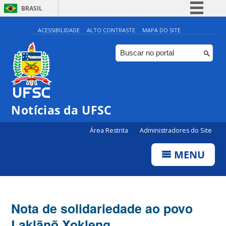
BRASIL
Simplifique!
ACESSIBILIDADE
ALTO CONTRASTE
MAPA DO SITE
Comunica BR
Participe
Acesso à informação
Legislação
Notícias da UFSC
Canais
Área Restrita
Administradores do Site
MENU
Nota de solidariedade ao povo
Laklãnõ Xokleng