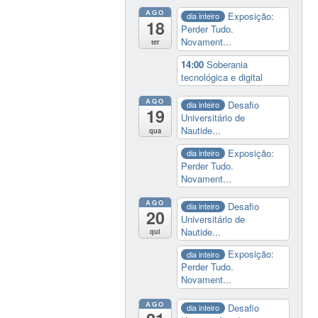
AGO
Exposição:
dia inteiro
18
Perder Tudo.
Novament...
ter
14:00
Soberania
tecnológica e digital
AGO
Desafio
dia inteiro
19
Universitário de
Nautide...
qua
Exposição:
dia inteiro
Perder Tudo.
Novament...
AGO
Desafio
dia inteiro
20
Universitário de
Nautide...
qui
Exposição:
dia inteiro
Perder Tudo.
Novament...
AGO
Desafio
dia inteiro