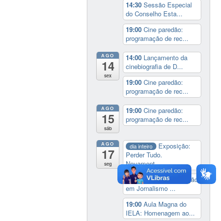
14:30
Sessão Especial
do Conselho Esta...
19:00
Cine paredão:
programação de rec...
AGO
14:00
Lançamento da
14
cinebiografia de D...
sex
19:00
Cine paredão:
programação de rec...
AGO
19:00
Cine paredão:
15
programação de rec...
sáb
AGO
Exposição:
dia inteiro
17
Perder Tudo.
Novament...
seg
16:00
Curso de formação
em Jornalismo ...
19:00
Aula Magna do
IELA: Homenagem ao...