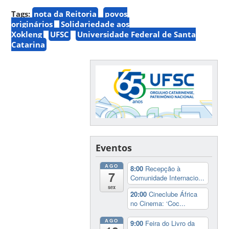
Tags:
nota da Reitoria
povos
originários
Solidariedade aos
Xokleng
UFSC
Universidade Federal de Santa
Catarina
Eventos
AGO
8:00
Recepção à
7
Comunidade Internacio...
sex
20:00
Cineclube África
no Cinema: ‘Coc...
AGO
9:00
Feira do Livro da