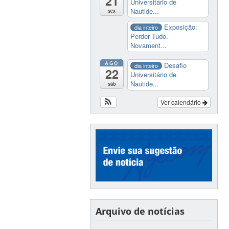
21
Universitário de
Nautide...
sex
Exposição:
dia inteiro
Perder Tudo.
Novament...
AGO
Desafio
dia inteiro
22
Universitário de
Nautide...
sáb
Ver calendário
Arquivo de notícias