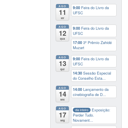
AGO
9:00
Feira do Livro da
11
UFSC
ter
AGO
9:00
Feira do Livro da
12
UFSC
qua
17:00
3º Prêmio Zahidé
Muzart
AGO
9:00
Feira do Livro da
13
UFSC
qui
14:30
Sessão Especial
do Conselho Esta...
AGO
14:00
Lançamento da
14
cinebiografia de D...
sex
AGO
Exposição:
dia inteiro
17
Perder Tudo.
Novament...
seg