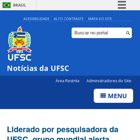
BRASIL
Simplifique!
ACESSIBILIDADE
ALTO CONTRASTE
MAPA DO SITE
Comunica BR
Participe
Acesso à informação
Legislação
Notícias da UFSC
Canais
Área Restrita
Administradores do Site
MENU
Liderado por pesquisadora da
UFSC, grupo mundial alerta