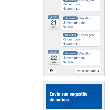
Perder Tudo.
Novament...
AGO
Desafio
dia inteiro
21
Universitário de
Nautide...
sex
Exposição:
dia inteiro
Perder Tudo.
Novament...
AGO
Desafio
dia inteiro
22
Universitário de
Nautide...
sáb
Ver calendário