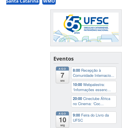
Santa Catarina
WMO
Eventos
AGO
8:00
Recepção à
7
Comunidade Internacio...
sex
10:00
Webpalestra:
‘Informações essenc...
20:00
Cineclube África
no Cinema: ‘Coc...
AGO
9:00
Feira do Livro da
10
UFSC
seg