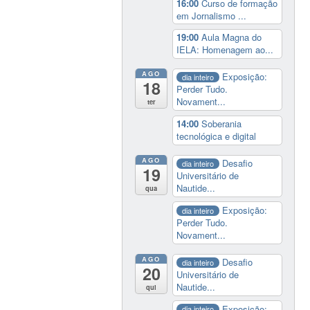
16:00
Curso de formação
em Jornalismo ...
19:00
Aula Magna do
IELA: Homenagem ao...
AGO
Exposição:
dia inteiro
18
Perder Tudo.
Novament...
ter
14:00
Soberania
tecnológica e digital
AGO
Desafio
dia inteiro
19
Universitário de
Nautide...
qua
Exposição:
dia inteiro
Perder Tudo.
Novament...
AGO
Desafio
dia inteiro
20
Universitário de
Nautide...
qui
Exposição:
dia inteiro